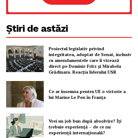
FREEDOM HOUSE ROMÂNIA
Știri de astăzi
PRESShub
Proiectul legislativ privind
Despre noi / Echipa
integritatea, adoptat de Senat, inclusiv
cu amendamentele care îi vizează
Proiecte editoriale
direct pe Dominic Fritz și Mirabela
Rețea
Grădinaru. Reacția liderului USR
Contact
Ce ar însemna pentru UE o victorie a
lui Marine Le Pen în Franța
Vrei un job bun după absolvire? Îți
trebuie experiență – de ce nu
experiență internațională?