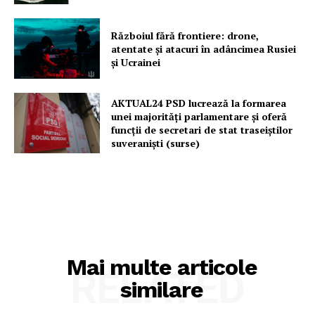
Războiul fără frontiere: drone,
atentate și atacuri în adâncimea Rusiei
și Ucrainei
AKTUAL24 PSD lucrează la formarea
unei majorităţi parlamentare și oferă
funcții de secretari de stat traseiștilor
suveraniști (surse)
Mai multe articole
RELATED
similare