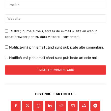
Ema
Web
Salvați numele meu, adresa de e-mail și site-ul web în
acest browser pentru data viitoare i comentariu.
Notifică-mă prin email când sunt publicate alte comentarii.
Un proiect
FREEDOM HOUSE ROMÂNIA
Notifică-mă prin email când sunt publicate articole noi.
PRESShub
Despre noi / Echipa
DISTRIBUIE ARTICOLUL
Proiecte editoriale
Rețea