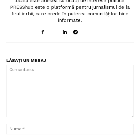
locală este adesea sufocată de interese politice,
PRESShub este o platformă pentru jurnalismul de la
firul ierbii, care crede în puterea comunităților bine
informate.
LĂSAȚI UN MESAJ
Comentariu:
Nu