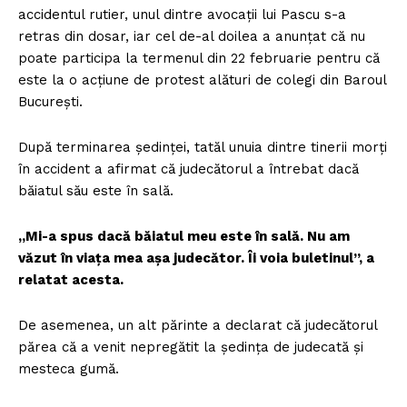
accidentul rutier, unul dintre avocaţii lui Pascu s-a
retras din dosar, iar cel de-al doilea a anunţat că nu
poate participa la termenul din 22 februarie pentru că
este la o acţiune de protest alături de colegi din Baroul
Bucureşti.
După terminarea şedinţei, tatăl unuia dintre tinerii morţi
în accident a afirmat că judecătorul a întrebat dacă
băiatul său este în sală.
„Mi-a spus dacă băiatul meu este în sală. Nu am
văzut în viaţa mea aşa judecător. Îi voia buletinul”, a
relatat acesta.
De asemenea, un alt părinte a declarat că judecătorul
părea că a venit nepregătit la şedinţa de judecată şi
mesteca gumă.