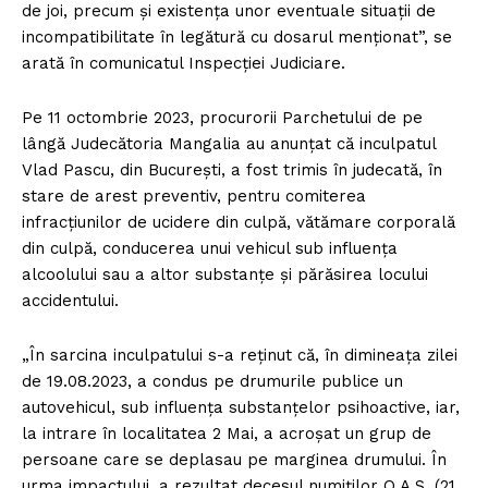
de joi, precum şi existenţa unor eventuale situaţii de
incompatibilitate în legătură cu dosarul menţionat”, se
arată în comunicatul Inspecţiei Judiciare.
Pe 11 octombrie 2023, procurorii Parchetului de pe
lângă Judecătoria Mangalia au anunţat că inculpatul
Vlad Pascu, din Bucureşti, a fost trimis în judecată, în
stare de arest preventiv, pentru comiterea
infracţiunilor de ucidere din culpă, vătămare corporală
din culpă, conducerea unui vehicul sub influenţa
alcoolului sau a altor substanţe şi părăsirea locului
accidentului.
„În sarcina inculpatului s-a reţinut că, în dimineaţa zilei
de 19.08.2023, a condus pe drumurile publice un
autovehicul, sub influenţa substanţelor psihoactive, iar,
la intrare în localitatea 2 Mai, a acroşat un grup de
persoane care se deplasau pe marginea drumului. În
urma impactului, a rezultat decesul numiţilor O.A.S. (21