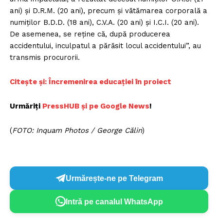
ani) şi D.R.M. (20 ani), precum şi vătămarea corporală a
numiţilor B.D.D. (18 ani), C.V.A. (20 ani) şi I.C.I. (20 ani).
De asemenea, se reţine că, după producerea
accidentului, inculpatul a părăsit locul accidentului”, au
transmis procurorii.
Citește și: În
cremenirea educației în proiect
Urmăriți
P
ressHUB și pe Google News
!
(
FOTO: Inquam Photos / George Călin
)
Urmărește-ne pe Telegram
Intră pe canalul WhatsApp