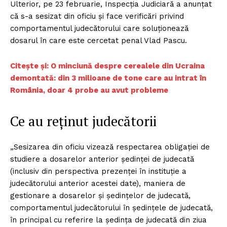
Ulterior, pe 23 februarie, Inspecţia Judiciară a anunţat
că s-a sesizat din oficiu şi face verificări privind
comportamentul judecătorului care soluţionează
dosarul în care este cercetat penal Vlad Pascu.
C
itește și: O minciună despre cerealele din Ucraina
demontată: din 3 milioane de tone care au intrat în
România, doar 4 probe au avut probleme
Ce au reținut judecătorii
„Sesizarea din oficiu vizează respectarea obligaţiei de
studiere a dosarelor anterior şedinţei de judecată
(inclusiv din perspectiva prezenţei în instituţie a
judecătorului anterior acestei date), maniera de
gestionare a dosarelor şi şedinţelor de judecată,
comportamentul judecătorului în şedinţele de judecată,
în principal cu referire la şedinţa de judecată din ziua