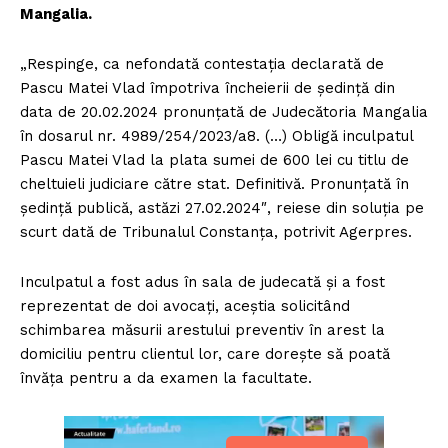
Mangalia.
„Respinge, ca nefondată contestaţia declarată de
Pascu Matei Vlad împotriva încheierii de şedinţă din
data de 20.02.2024 pronunţată de Judecătoria Mangalia
în dosarul nr. 4989/254/2023/a8. (…) Obligă inculpatul
Pascu Matei Vlad la plata sumei de 600 lei cu titlu de
cheltuieli judiciare către stat. Definitivă. Pronunţată în
şedinţă publică, astăzi 27.02.2024″, reiese din soluţia pe
scurt dată de Tribunalul Constanţa, potrivit Agerpres.
Inculpatul a fost adus în sala de judecată şi a fost
reprezentat de doi avocaţi, aceştia solicitând
schimbarea măsurii arestului preventiv în arest la
domiciliu pentru clientul lor, care doreşte să poată
învăţa pentru a da examen la facultate.