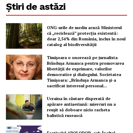
Știri de astăzi
ONG-urile de mediu acuză Ministerul
că „reciclează” protecția existentă:
doar 2,54% din România, inclus în noul
catalog al biodiversității
Timișoara o onorează pe jurnalista
Un proiect
Brîndușa Armanca pentru promovarea
libertății de exprimare, valorilor
FREEDOM HOUSE ROMÂNIA
democratice și dialogului. Societatea
Timișoara: „Brîndușa Armanca și-a
sacrificat interesul personal...
Ucraina în căutare disperată de
PRESShub
apărare antiaeriană: miercuri nu a
reușit să doboare nicio racheta
balistică rusească
Despre noi / Echipa
Proiecte editoriale
Festivalul APOLODOR, sub Înaltul