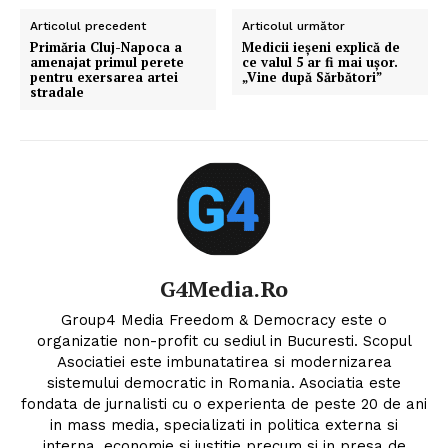
Articolul precedent
Articolul următor
Primăria Cluj-Napoca a
Medicii ieşeni explică de
amenajat primul perete
ce valul 5 ar fi mai uşor.
pentru exersarea artei
„Vine după Sărbători”
stradale
G4Media.ro
Group4 Media Freedom & Democracy este o
organizatie non-profit cu sediul in Bucuresti. Scopul
Asociatiei este imbunatatirea si modernizarea
sistemului democratic in Romania. Asociatia este
fondata de jurnalisti cu o experienta de peste 20 de ani
in mass media, specializati in politica externa si
interna, economie si justitie precum si in presa de