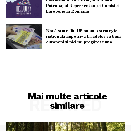
Rețea
Patronaj al Reprezentanței Comisiei
Contact
Europene în România
Nouă state din UE nu au o strategie
națională împotriva fraudelor cu bani
europeni și nici nu pregătesc una
Mai multe articole
RELATED
similare