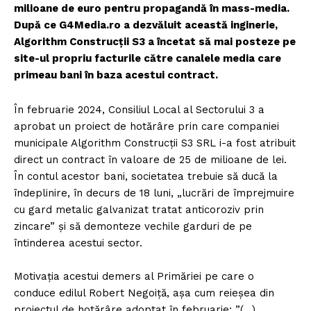
milioane de euro pentru propagandă în mass-media.
După ce G4Media.ro a dezvăluit această inginerie,
Algorithm Construcții S3 a încetat să mai posteze pe
site-ul propriu facturile către canalele media care
primeau bani în baza acestui contract.
În februarie 2024, Consiliul Local al Sectorului 3 a
aprobat un proiect de hotărâre prin care companiei
municipale Algorithm Construcții S3 SRL i-a fost atribuit
direct un contract în valoare de 25 de milioane de lei.
În contul acestor bani, societatea trebuie să ducă la
îndeplinire, în decurs de 18 luni, „lucrări de împrejmuire
cu gard metalic galvanizat tratat anticoroziv prin
zincare” și să demonteze vechile garduri de pe
întinderea acestui sector.
Motivația acestui demers al Primăriei pe care o
conduce edilul Robert Negoiță, așa cum reieșea din
proiectul de hotărâre adoptat în februarie: ”(…)