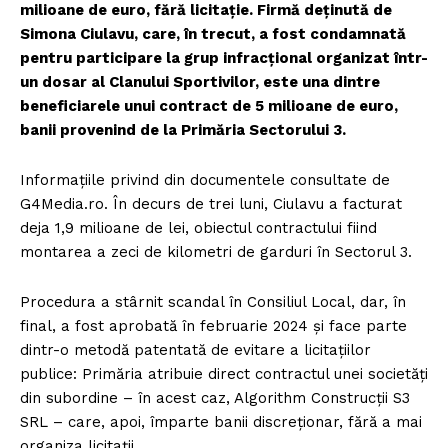
milioane de euro, fără licitație. Firmă deținută de
Simona Ciulavu, care, în trecut, a fost condamnată
pentru participare la grup infracțional organizat într-
un dosar al Clanului Sportivilor, este una dintre
beneficiarele unui contract de 5 milioane de euro,
banii provenind de la Primăria Sectorului 3.
Informațiile privind din documentele consultate de
G4Media.ro. În decurs de trei luni, Ciulavu a facturat
deja 1,9 milioane de lei, obiectul contractului fiind
montarea a zeci de kilometri de garduri în Sectorul 3.
Procedura a stârnit scandal în Consiliul Local, dar, în
final, a fost aprobată în februarie 2024 și face parte
dintr-o metodă patentată de evitare a licitațiilor
publice: Primăria atribuie direct contractul unei societăți
din subordine – în acest caz, Algorithm Construcții S3
SRL – care, apoi, împarte banii discreționar, fără a mai
organiza licitații.