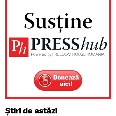
PRESShub
Despre noi / Echipa
Proiecte editoriale
Rețea
Contact
Știri de astăzi