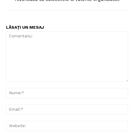
LĂSAȚI UN MESAJ
Comentariu:
Nu
Ema
Web