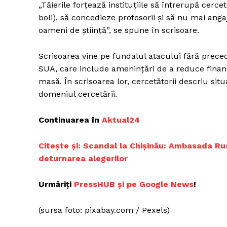
„Tăierile forțează instituțiile să întrerupă cerc
boli), să concedieze profesorii și să nu mai an
oameni de știință”, se spune în scrisoare.
Un pro
Scrisoarea vine pe fundalul atacului fără precede
FREEDOM
SUA, care include amenințări de a reduce finanța
ROMÂ
masă. În scrisoarea lor, cercetătorii descriu situ
domeniul cercetării.
Continuarea în
Aktual24
Citește și:
Scandal la Chișinău: Ambasada Ru
deturnarea alegerilor
Urmăriți
PressHUB și pe Google News
!
(sursa foto: pixabay.com / Pexels)