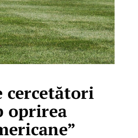
cercetători
p oprirea
americane”