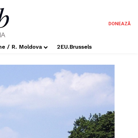
DONEAZĂ
me / R. Moldova
2EU.Brussels