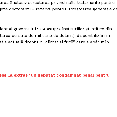
Proiecte editoriale
etarea (inclusiv cercetarea privind noile tratamente pentru
gajeze doctoranzi – rezerva pentru următoarea generație d
Rețea
Contact
iect
nt al guvernului SUA asupra instituțiilor științifice din
 HOUSE
rea cu sute de milioane de dolari și disponibilizări în
NIA
ația actuală drept un „climat al fricii” care a apărut în
siei „a extras” un deputat condamnat penal pentru