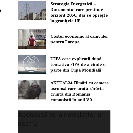
Strategia Energetică –
Documentul care pretinde
e
orizont 2050, dar se oprește
la granițele UE
Costul economic al caniculei
pentru Europa
UEFA cere explicații după
tentativa FIFA de a vinde o
parte din Cupa Mondială
AKTUAL24 Filmări cu camera
ascunsă care arată sărăcia
cruntă din România
comunistă în anii ’80
Abonează-te la newsletter-ul
nostru