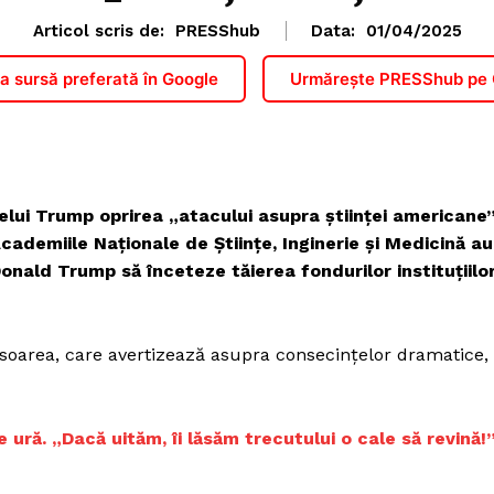
Articol scris de:
PRESShub
Data:
01/04/2025
 sursă preferată în Google
Urmărește PRESShub pe
lui Trump oprirea „atacului asupra științei americane”
Academiile Naționale de Științe, Inginerie și Medicină au
onald Trump să înceteze tăierea fondurilor instituțiilo
soarea, care avertizează asupra consecințelor dramatice,
ră. „Dacă uităm, îi lăsăm trecutului o cale să revină!”