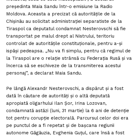
președinta Maia Sandu într-o emisiune la Radio
Moldova. Aceasta a precizat că autoritățile de la
Chișinău au solicitat administrației separatiste de la
Tiraspol ca deputatul condamnat Nesterovschi să fie
transportat pe malul drept al Nistrului, teritoriu
controlat de autoritățile constituționale, pentru a-și
ispăși pedeapsa. „Nu va fi simplu, pentru că regimul de
la Tiraspol are o relație strânsă cu Federația Rusă și va
încerca să se eschiveze de la transmiterea acestui
personaj”, a declarat Maia Sandu.
Pe lângă Alexandr Nesterovschi, a dispărut și a fost
dată în căutare de autorități și o altă deputată
apropiată oligarhului Ilan Șor, Irina Lozovan,
condamnată astăzi (luni, 31 martie) la 6 ani de detenție
tot pentru corupție electorală. Parcursul celor doi era
pe punctul de a fi repetat și de bașcana regiunii
autonome Găgăuzia, Evghenia Guțul, care însă a fost