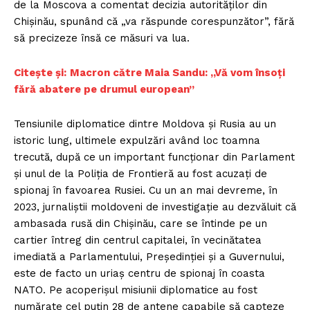
de la Moscova a comentat decizia autorităților din
Chișinău, spunând că „va răspunde corespunzător”, fără
să precizeze însă ce măsuri va lua.
Citește și:
Macron către Maia Sandu: „Vă vom însoți
fără abatere pe drumul european”
Tensiunile diplomatice dintre Moldova și Rusia au un
istoric lung, ultimele expulzări având loc toamna
trecută, după ce un important funcționar din Parlament
și unul de la Poliția de Frontieră au fost acuzați de
spionaj în favoarea Rusiei. Cu un an mai devreme, în
2023, jurnaliștii moldoveni de investigație au dezvăluit că
ambasada rusă din Chișinău, care se întinde pe un
cartier întreg din centrul capitalei, în vecinătatea
imediată a Parlamentului, Președinției și a Guvernului,
este de facto un uriaș centru de spionaj în coasta
NATO. Pe acoperișul misiunii diplomatice au fost
numărate cel puțin 28 de antene capabile să capteze