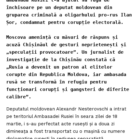
închisoare pe un deputat moldovean din 
gruparea criminală a oligarhului pro-rus Ilan 
Șor, condamnat pentru corupție electorală.
Moscova amenință cu măsuri de răspuns și 
acuză Chișinăul de gesturi neprietenești și 
„speculații provocatoare”. Un jurnalist de 
investigație de la Chișinău constată că 
„Rusia a devenit un patron al elitelor 
corupte din Republica Moldova, iar ambasada 
rusă se transformă în refugiu pentru 
funcționari corupți și gangsteri de diferite 
calibre”.
Deputatul moldovean Alexandr Nesterovschi a intrat
pe teritoriul Ambasadei Rusiei în seara zilei de 18
martie, i s-au perfectat acte rusești și a doua zi
dimineața a fost transportat cu o mașină cu numere
diplomatice rusești în regiunea separatistă