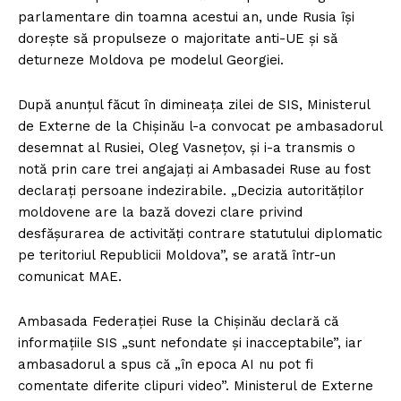
parlamentare din toamna acestui an, unde Rusia își
dorește să propulseze o majoritate anti-UE și să
deturneze Moldova pe modelul Georgiei.
După anunțul făcut în dimineața zilei de SIS, Ministerul
de Externe de la Chișinău l-a convocat pe ambasadorul
desemnat al Rusiei, Oleg Vasnețov, și i-a transmis o
notă prin care trei angajați ai Ambasadei Ruse au fost
declarați persoane indezirabile. „Decizia autorităților
moldovene are la bază dovezi clare privind
desfășurarea de activități contrare statutului diplomatic
pe teritoriul Republicii Moldova”, se arată într-un
comunicat MAE.
Ambasada Federației Ruse la Chișinău declară că
informațiile SIS „sunt nefondate și inacceptabile”, iar
ambasadorul a spus că „în epoca AI nu pot fi
comentate diferite clipuri video”. Ministerul de Externe