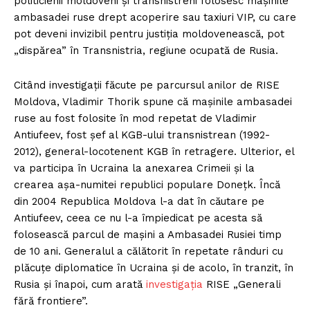
politicienii moldoveni și transnistreni folosesc mașinile
ambasadei ruse drept acoperire sau taxiuri VIP, cu care
pot deveni invizibil pentru justiția moldovenească, pot
„dispărea” în Transnistria, regiune ocupată de Rusia.
Citând investigații făcute pe parcursul anilor de RISE
Moldova, Vladimir Thorik spune că mașinile ambasadei
ruse au fost folosite în mod repetat de Vladimir
Antiufeev, fost șef al KGB-ului transnistrean (1992-
2012), general-locotenent KGB în retragere. Ulterior, el
va participa în Ucraina la anexarea Crimeii și la
crearea așa-numitei republici populare Donețk. Încă
din 2004 Republica Moldova l-a dat în căutare pe
Antiufeev, ceea ce nu l-a împiedicat pe acesta să
folosească parcul de mașini a Ambasadei Rusiei timp
de 10 ani. Generalul a călătorit în repetate rânduri cu
plăcuțe diplomatice în Ucraina și de acolo, în tranzit, în
Rusia și înapoi, cum arată
investigația
RISE „Generali
fără frontiere”.