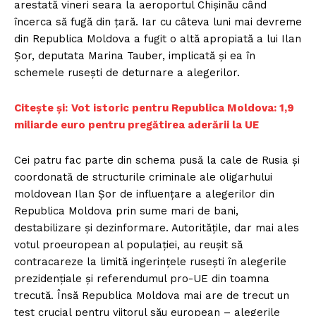
arestată vineri seara la aeroportul Chișinău când
încerca să fugă din țară. Iar cu câteva luni mai devreme
din Republica Moldova a fugit o altă apropiată a lui Ilan
Șor, deputata Marina Tauber, implicată și ea în
schemele rusești de deturnare a alegerilor.
Citește și:
Vot istoric pentru Republica Moldova: 1,9
miliarde euro pentru pregătirea aderării la UE
Cei patru fac parte din schema pusă la cale de Rusia și
coordonată de structurile criminale ale oligarhului
moldovean Ilan Șor de influențare a alegerilor din
Republica Moldova prin sume mari de bani,
destabilizare și dezinformare. Autoritățile, dar mai ales
votul proeuropean al populației, au reușit să
contracareze la limită ingerințele rusești în alegerile
prezidențiale și referendumul pro-UE din toamna
trecută. Însă Republica Moldova mai are de trecut un
test crucial pentru viitorul său european – alegerile