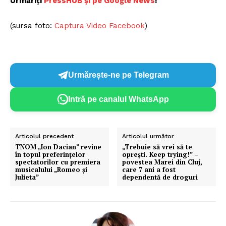
Urmăriți
PressHUB și pe Google News
!
(sursa foto:
Captura Video Facebook
)
Urmărește-ne pe Telegram
Intră pe canalul WhatsApp
Un proiect
FREEDOM HOUSE ROMÂNIA
Articolul precedent
Articolul următor
TNOM „Ion Dacian” revine
„Trebuie să vrei să te
în topul preferințelor
oprești. Keep trying!” –
spectatorilor cu premiera
povestea Marei din Cluj,
musicalului „Romeo și
care 7 ani a fost
Julieta”
dependentă de droguri
PRESShub
Despre noi / Echipa