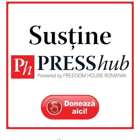
Un proiect
FREEDOM HOUSE ROMÂNIA
PRESShub
Despre noi / Echipa
Proiecte editoriale
Rețea