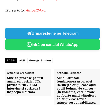
(
Sursa foto:
Aktual24.ro
)
Urmărește-ne pe Telegram
Intră pe canalul WhatsApp
TAGS
AUR
George Simion
Articolul precedent
Articolul următor
Sute de procese pentru
Alina Pătrăhău,
anularea deciziei CCR
fondatoarea Asociaţiei
privind turul 2. CSM
Dăruieşte Aripi, care ajută
intervine și sesizează
copiii bolnavi de cancer –
Inspecția Judiciară
„În România, este nevoie
de foarte mulți «dăruitori
de aripi»./Ne revine
tuturor responsabilitatea