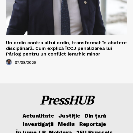
Un ordin contra altui ordin, transformat în abatere
disciplinară. Cum explică ÎCCJ penalizarea lui
Pârlog pentru un conflict ierarhic minor
07/08/2026
PressHUB
Actualitate
Justiție
Din țară
Investigații
Mediu
Reportaje
În lume / R. Moldova
2EU.Brussels