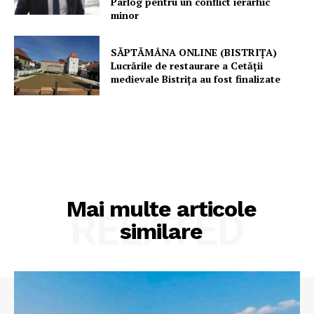
Pârlog pentru un conflict ierarhic
minor
SĂPTĂMÂNA ONLINE (BISTRIȚA)
Lucrările de restaurare a Cetăţii
medievale Bistriţa au fost finalizate
Mai multe articole
RELATED
similare