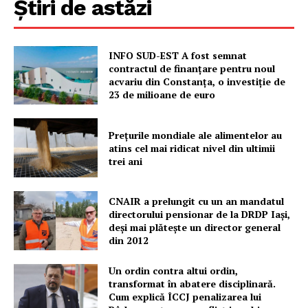
Știri de astăzi
Contact
INFO SUD-EST A fost semnat
contractul de finanțare pentru noul
acvariu din Constanța, o investiție de
23 de milioane de euro
Prețurile mondiale ale alimentelor au
atins cel mai ridicat nivel din ultimii
trei ani
CNAIR a prelungit cu un an mandatul
directorului pensionar de la DRDP Iași,
deși mai plătește un director general
din 2012
Un ordin contra altui ordin,
transformat în abatere disciplinară.
Cum explică ÎCCJ penalizarea lui