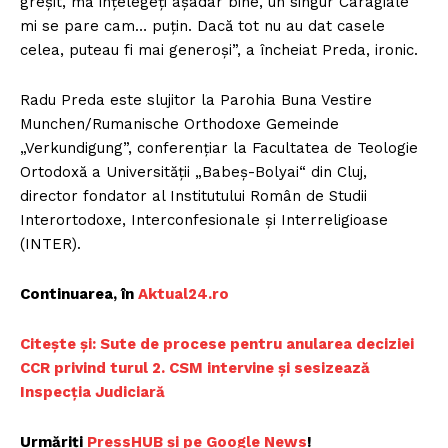
greșit, mă înțelegeți așadar bine, un singur Caragiale
mi se pare cam… puțin. Dacă tot nu au dat casele
celea, puteau fi mai generoși”, a încheiat Preda, ironic.
Radu Preda este slujitor la Parohia Buna Vestire
Munchen/Rumanische Orthodoxe Gemeinde
„Verkundigung”, conferențiar la Facultatea de Teologie
Ortodoxă a Universității „Babeș-Bolyai“ din Cluj,
director fondator al Institutului Român de Studii
Interortodoxe, Interconfesionale și Interreligioase
(INTER).
Continuarea, în
Aktual24.ro
Citește și: Sute de procese pentru anularea deciziei
CCR privind turul 2. CSM intervine și sesizează
Inspecția Judiciară
Urmăriți
PressHUB și pe Google News
!