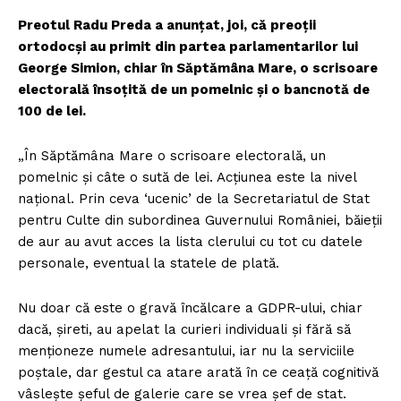
Preotul Radu Preda a anunțat, joi, că preoții
ortodocși au primit din partea parlamentarilor lui
George Simion, chiar în Săptămâna Mare, o scrisoare
electorală însoțită de un pomelnic și o bancnotă de
100 de lei.
„În Săptămâna Mare o scrisoare electorală, un
pomelnic și câte o sută de lei. Acțiunea este la nivel
național. Prin ceva ‘ucenic’ de la Secretariatul de Stat
pentru Culte din subordinea Guvernului României, băieții
de aur au avut acces la lista clerului cu tot cu datele
personale, eventual la statele de plată.
Nu doar că este o gravă încălcare a GDPR-ului, chiar
dacă, șireti, au apelat la curieri individuali și fără să
menționeze numele adresantului, iar nu la serviciile
poștale, dar gestul ca atare arată în ce ceață cognitivă
vâslește șeful de galerie care se vrea șef de stat.