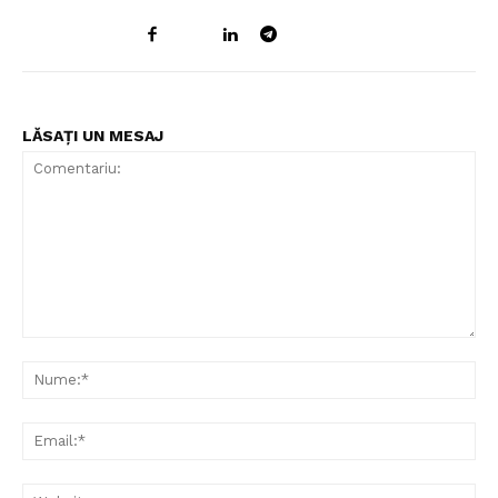
LĂSAȚI UN MESAJ
Comentariu:
Nu
Ema
Web