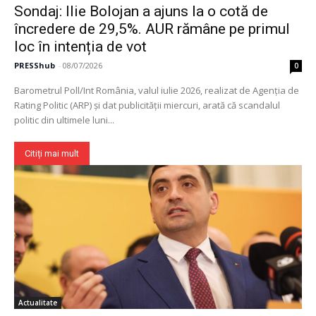
Sondaj: Ilie Bolojan a ajuns la o cotă de
încredere de 29,5%. AUR rămâne pe primul
loc în intenția de vot
PRESShub
-
08/07/2026
0
Barometrul Poll/Int România, valul iulie 2026, realizat de Agenția de
Rating Politic (ARP) și dat publicității miercuri, arată că scandalul
politic din ultimele luni...
Citiți mai mult
Actualitate