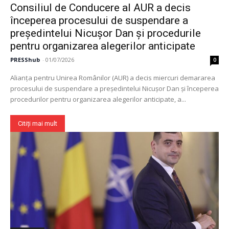
Consiliul de Conducere al AUR a decis
începerea procesului de suspendare a
președintelui Nicușor Dan și procedurile
pentru organizarea alegerilor anticipate
PRESShub
-
01/07/2026
0
Alianța pentru Unirea Românilor (AUR) a decis miercuri demararea
procesului de suspendare a președintelui Nicușor Dan și începerea
procedurilor pentru organizarea alegerilor anticipate, a...
Citiți mai mult