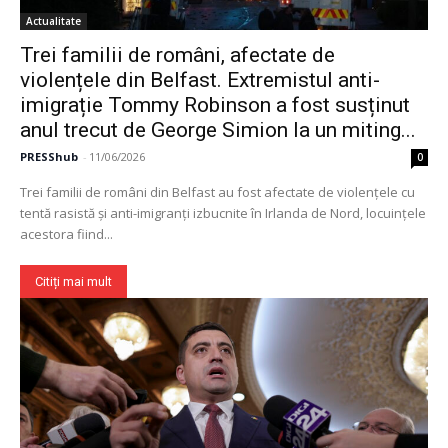
Contact
Actualitate
Trei familii de români, afectate de
violențele din Belfast. Extremistul anti-
imigrație Tommy Robinson a fost susținut
anul trecut de George Simion la un miting...
PRESShub
-
11/06/2026
0
Trei familii de români din Belfast au fost afectate de violenţele cu
tentă rasistă şi anti-imigranţi izbucnite în Irlanda de Nord, locuinţele
acestora fiind...
Citiți mai mult