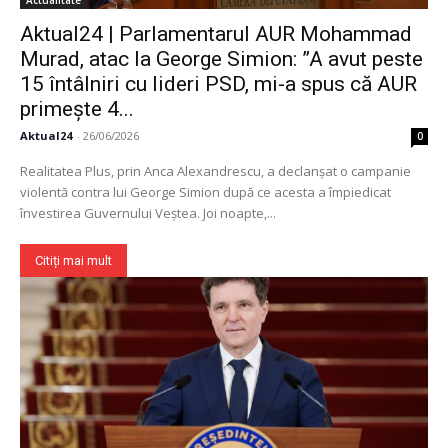
Actualitate
​Aktual24 | Parlamentarul AUR Mohammad
Murad, atac la George Simion: ”A avut peste
15 întâlniri cu lideri PSD, mi-a spus că AUR
primește 4...
Aktual24
-
26/06/2026
0
Realitatea Plus, prin Anca Alexandrescu, a declanșat o campanie
violentă contra lui George Simion după ce acesta a împiedicat
învestirea Guvernului Veștea. Joi noapte,...
Citiți mai mult