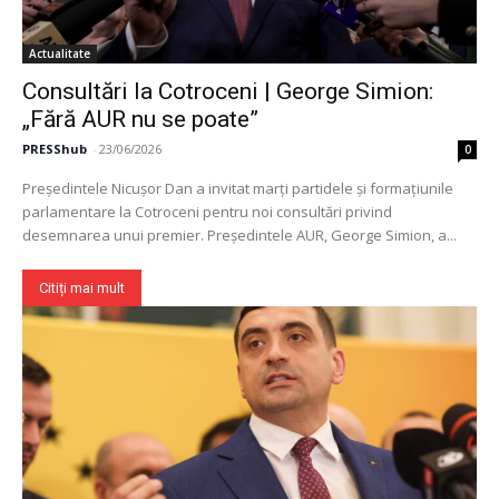
Actualitate
Consultări la Cotroceni | George Simion:
„Fără AUR nu se poate”
PRESShub
-
23/06/2026
0
Președintele Nicușor Dan a invitat marți partidele și formațiunile
parlamentare la Cotroceni pentru noi consultări privind
desemnarea unui premier. Președintele AUR, George Simion, a...
Citiți mai mult