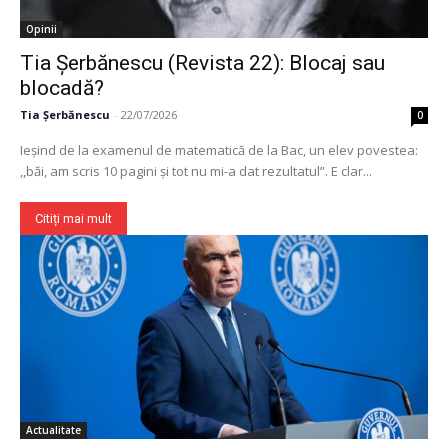
Opinii
Tia Șerbănescu (Revista 22): Blocaj sau
blocadă?
Tia Șerbănescu
-
22/07/2026
0
Ieșind de la examenul de matematică de la Bac, un elev povestea:
,,băi, am scris 10 pagini și tot nu mi-a dat rezultatul”. E clar...
Citiți mai mult
Actualitate