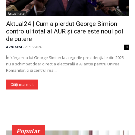
Actualitate
Aktual24 | Cum a pierdut George Simion
controlul total al AUR și care este noul pol
de putere
Aktual24
-
28/05/2026
0
Înfrângerea lui George Simion la alegerile prezidențiale din 2025
nu a schimbat doar direcția electorală a Alianței pentru Unirea
Românilor, ci și centrul real...
Citiți mai mult
Popular