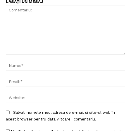
LĂSAȚI UN MESAJ
Comentariu:
Nu
Ema
Web
Salvați numele meu, adresa de e-mail și site-ul web în
acest browser pentru data viitoare i comentariu.