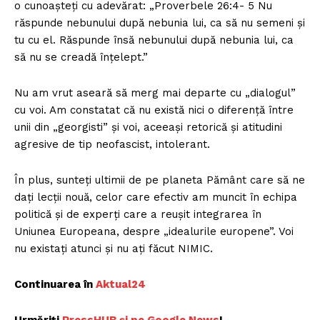
o cunoașteți cu adevărat: „Proverbele 26:4- 5 Nu
răspunde nebunului după nebunia lui, ca să nu semeni și
tu cu el. Răspunde însă nebunului după nebunia lui, ca
să nu se creadă înțelept.”
Nu am vrut aseară să merg mai departe cu „dialogul”
cu voi. Am constatat că nu există nici o diferență între
unii din „georgisti” și voi, aceeași retorică și atitudini
agresive de tip neofascist, intolerant.
În plus, sunteți ultimii de pe planeta Pământ care să ne
dați lecții nouă, celor care efectiv am muncit în echipa
politică și de experți care a reușit integrarea în
Uniunea Europeana, despre „idealurile europene”. Voi
nu existați atunci și nu ați făcut NIMIC.
Continuarea în
Aktual24
Urmăriți
PressHUB și pe Google News
!