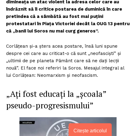
dimineața un atac violent la adresa celor care au
îndrăznit să îi critice postarea de duminică în care
pretindea că a sâmbătă au fost mai puțini
protestatari în Piața Victoriei decât la OUG 13 pentru
că „banii lui Soros nu mai curg generos”.
Corlățean și-a șters acea postare, însă luni spune
despre cei care au criticat-o că sunt „neofasciști” și
„ultimii de pe planeta Pământ care să ne dați lecții
nouă”. El face noi referiri la Soros. Mesajul integral al
lui Corlățean: Neomarxism și neofascism.
„Ați fost educați la „școala”
pseudo-progresismului”
Citește articolul