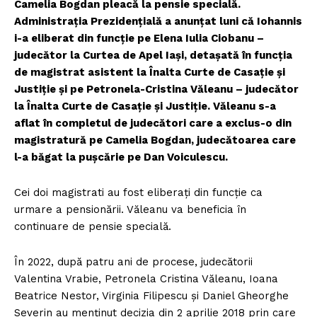
Camelia Bogdan pleacă la pensie specială.
Administrația Prezidențială a anunțat luni că Iohannis
i-a eliberat din funcție pe Elena Iulia Ciobanu –
judecător la Curtea de Apel Iași, detașată în funcția
de magistrat asistent la Înalta Curte de Casație și
Justiție și pe Petronela-Cristina Văleanu – judecător
la Înalta Curte de Casație și Justiție. Văleanu s-a
aflat în completul de judecători care a exclus-o din
magistratură pe Camelia Bogdan, judecătoarea care
l-a băgat la pușcărie pe Dan Voiculescu.
Cei doi magistrati au fost eliberați din funcție ca
urmare a pensionării. Văleanu va beneficia în
continuare de pensie specială.
În 2022, după patru ani de procese, judecătorii
Valentina Vrabie, Petronela Cristina Văleanu, Ioana
Beatrice Nestor, Virginia Filipescu și Daniel Gheorghe
Severin au menținut decizia din 2 aprilie 2018 prin care