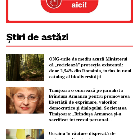
Un proiect
FREEDOM HOUSE ROMÂNIA
Știri de astăzi
PRESShub
ONG-urile de mediu acuză Ministerul
că „reciclează” protecția existentă:
Despre noi / Echipa
doar 2,54% din România, inclus în noul
catalog al biodiversității
Proiecte editoriale
Rețea
Timișoara o onorează pe jurnalista
Contact
Brîndușa Armanca pentru promovarea
libertății de exprimare, valorilor
democratice și dialogului. Societatea
Timișoara: „Brîndușa Armanca și-a
sacrificat interesul personal...
Ucraina în căutare disperată de