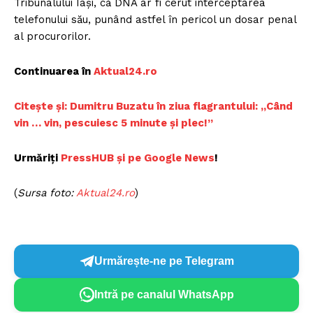
Tribunalului Iași, că DNA ar fi cerut interceptarea
telefonului său, punând astfel în pericol un dosar penal
al procurorilor.
Continuarea în
Aktual24.ro
Citește și: Dumitru Buzatu în ziua flagrantului: „Când
vin … vin, pescuiesc 5 minute și plec!”
Urmăriți
PressHUB și pe Google News
!
(
Sursa foto:
Aktual24.ro
)
Urmărește-ne pe Telegram
Intră pe canalul WhatsApp