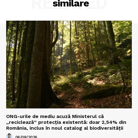
RELATED
similare
ONG-urile de mediu acuză Ministerul că
„reciclează” protecția existentă: doar 2,54% din
România, inclus în noul catalog al biodiversității
06/08/2026