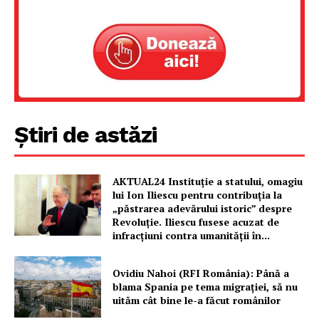
Un proiect
FREEDOM HOUSE ROMÂNIA
Știri de astăzi
PRESShub
Despre noi / Echipa
AKTUAL24 Instituție a statului, omagiu
Proiecte editoriale
lui Ion Iliescu pentru contribuția la
„păstrarea adevărului istoric” despre
Rețea
Revoluție. Iliescu fusese acuzat de
Contact
infracțiuni contra umanității în...
Ovidiu Nahoi (RFI România): Până a
blama Spania pe tema migrației, să nu
uităm cât bine le-a făcut românilor