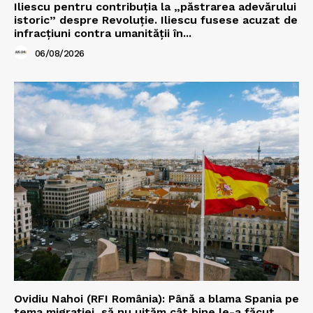
Iliescu pentru contribuția la „păstrarea adevărului
istoric” despre Revoluție. Iliescu fusese acuzat de
infracțiuni contra umanității în...
06/08/2026
Ovidiu Nahoi (RFI România): Până a blama Spania pe
tema migrației, să nu uităm cât bine le-a făcut