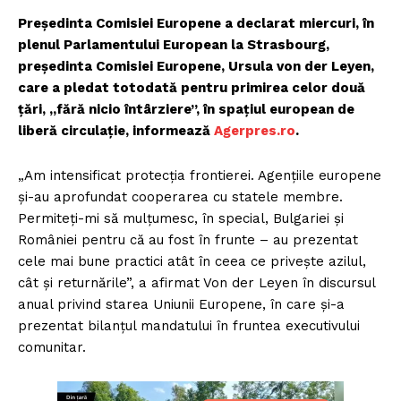
Președinta Comisiei Europene a declarat miercuri, în
plenul Parlamentului European la Strasbourg,
preşedinta Comisiei Europene, Ursula von der Leyen,
care a pledat totodată pentru primirea celor două
ţări, „fără nicio întârziere”, în spaţiul european de
liberă circulaţie, informează
Agerpres.ro
.
„Am intensificat protecţia frontierei. Agenţiile europene
şi-au aprofundat cooperarea cu statele membre.
Permiteţi-mi să mulţumesc, în special, Bulgariei şi
României pentru că au fost în frunte – au prezentat
cele mai bune practici atât în ceea ce priveşte azilul,
cât şi returnările”, a afirmat Von der Leyen în discursul
anual privind starea Uniunii Europene, în care şi-a
prezentat bilanţul mandatului în fruntea executivului
comunitar.