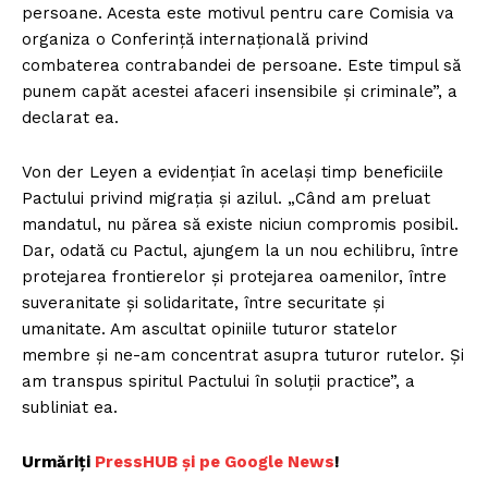
persoane. Acesta este motivul pentru care Comisia va
organiza o Conferinţă internaţională privind
combaterea contrabandei de persoane. Este timpul să
punem capăt acestei afaceri insensibile şi criminale”, a
declarat ea.
Von der Leyen a evidenţiat în acelaşi timp beneficiile
Pactului privind migraţia şi azilul. „Când am preluat
mandatul, nu părea să existe niciun compromis posibil.
Dar, odată cu Pactul, ajungem la un nou echilibru, între
protejarea frontierelor şi protejarea oamenilor, între
suveranitate şi solidaritate, între securitate şi
umanitate. Am ascultat opiniile tuturor statelor
membre şi ne-am concentrat asupra tuturor rutelor. Şi
am transpus spiritul Pactului în soluţii practice”, a
subliniat ea.
Urmăriți
PressHUB și pe Google News
!