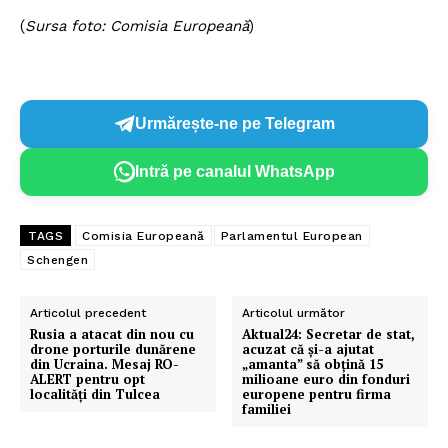
(
Sursa foto: Comisia Europeană
)
Urmărește-ne pe Telegram
Intră pe canalul WhatsApp
TAGS
Comisia Europeană
Parlamentul European
Schengen
Articolul precedent
Articolul următor
Rusia a atacat din nou cu
Aktual24: Secretar de stat,
drone porturile dunărene
acuzat că și-a ajutat
din Ucraina. Mesaj RO-
„amanta” să obțină 15
ALERT pentru opt
milioane euro din fonduri
localități din Tulcea
europene pentru firma
familiei