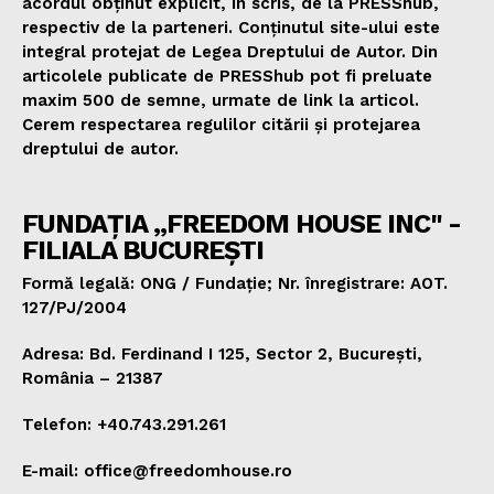
acordul obținut explicit, în scris, de la PRESShub,
respectiv de la parteneri. Conținutul site-ului este
integral protejat de Legea Dreptului de Autor. Din
articolele publicate de PRESShub pot fi preluate
maxim 500 de semne, urmate de link la articol.
Cerem respectarea regulilor citării și protejarea
dreptului de autor.
FUNDAȚIA „FREEDOM HOUSE INC" -
FILIALA BUCUREȘTI
Formă legală: ONG / Fundație; Nr. înregistrare: AOT.
127/PJ/2004
Adresa: Bd. Ferdinand I 125, Sector 2, București,
România – 21387
Telefon: +40.743.291.261
E-mail: office@freedomhouse.ro