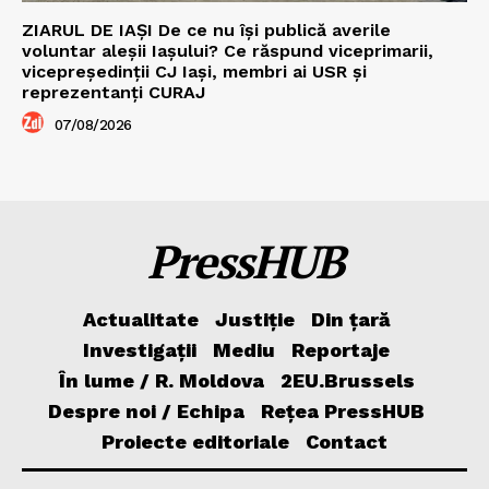
ZIARUL DE IAȘI De ce nu își publică averile
voluntar aleșii Iașului? Ce răspund viceprimarii,
vicepreședinții CJ Iași, membri ai USR și
reprezentanți CURAJ
07/08/2026
PressHUB
Actualitate
Justiție
Din țară
Investigații
Mediu
Reportaje
În lume / R. Moldova
2EU.Brussels
Despre noi / Echipa
Rețea PressHUB
Proiecte editoriale
Contact