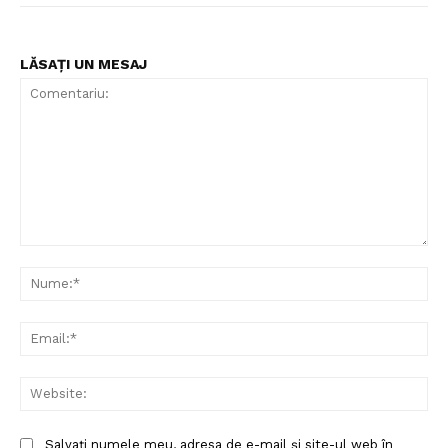
LĂSAȚI UN MESAJ
Comentariu:
Nu
Ema
Web
Salvați numele meu, adresa de e-mail și site-ul web în