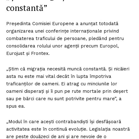
constantă”
Președinta Comisiei Europene a anunţat totodată
organizarea unei conferinţe internaţionale privind
combaterea traficului de persoane, pledând pentru
consolidarea rolului unor agenţii precum Europol,
Eurojust şi Frontex.
„Ştim că migraţia necesită muncă constantă. Şi nicăieri
asta nu este mai vital decât în lupta împotriva
traficanţilor de oameni. Ei atrag cu minciunile lor
oameni disperaţi şi îi pun pe rute mortale prin deşert
sau pe bărci care nu sunt potrivite pentru mare”, a
spus ea.
„Modul în care aceşti contrabandişti îşi desfăşoară
activitatea este în continuă evoluţie. Legislaţia noastră
are peste douăzeci de ani şi are nevoie de o