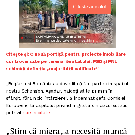
Citește articolul
Citește și: O nouă portiță pentru proiecte imobiliare
controversate pe terenurile statului. PSD și PNL
schimbă definiția „majorității calificate”
„Bulgaria şi România au dovedit că fac parte din spaţiul
nostru Schengen. Aşadar, haideţi să le primim în
sfârşit, fără nicio întârziere”, a îndemnat şefa Comisiei
Europene, la capitolul privind migraţia din discursul său,
potrivit
sursei citate
.
„Ştim că migraţia necesită muncă