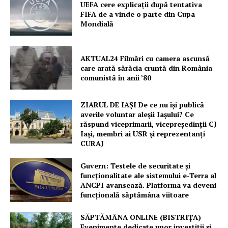
UEFA cere explicații după tentativa
FIFA de a vinde o parte din Cupa
Mondială
AKTUAL24 Filmări cu camera ascunsă
care arată sărăcia cruntă din România
comunistă în anii ’80
ZIARUL DE IAȘI De ce nu își publică
averile voluntar aleșii Iașului? Ce
răspund viceprimarii, vicepreședinții CJ
Iași, membri ai USR și reprezentanți
CURAJ
Guvern: Testele de securitate și
funcționalitate ale sistemului e-Terra al
ANCPI avansează. Platforma va deveni
funcțională săptămâna viitoare
SĂPTĂMÂNA ONLINE (BISTRIȚA)
Evenimente dedicate unor investiții și