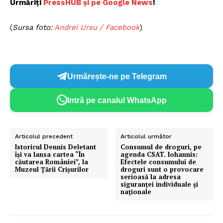
Urmăriți
P
ressHUB și pe Google News
!
(
Sursa foto:
A
ndrei Ursu / Facebook
)
Urmărește-ne pe Telegram
Intră pe canalul WhatsApp
Articolul precedent
Articolul următor
Istoricul Dennis Deletant
Consumul de droguri, pe
își va lansa cartea “În
agenda CSAT. Iohannis:
căutarea României”, la
Efectele consumului de
Muzeul Ţării Crişurilor
droguri sunt o provocare
serioasă la adresa
siguranței individuale și
naționale