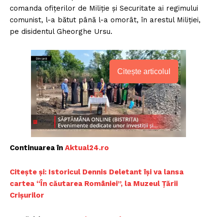
comanda ofițerilor de Miliție și Securitate ai regimului
comunist, l-a bătut până l-a omorât, în arestul Miliției,
pe disidentul Gheorghe Ursu.
Citește articolul
Continuarea în
A
ktual24.ro
Citeșt
e și: Istoricul Dennis Deletant își va lansa
cartea “În căutarea României”, la Muzeul Ţării
Crişurilor