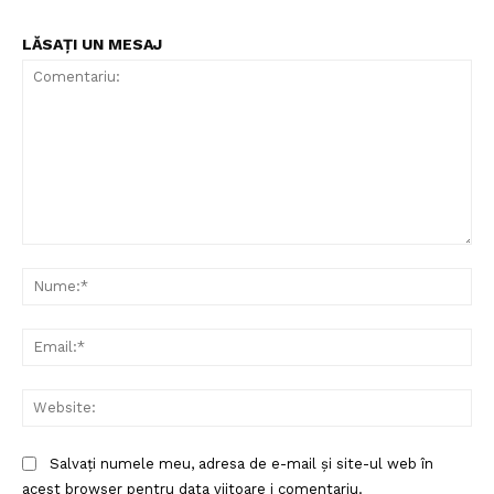
LĂSAȚI UN MESAJ
Comentariu:
Nu
Ema
Web
Salvați numele meu, adresa de e-mail și site-ul web în
acest browser pentru data viitoare i comentariu.