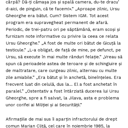
cârpă? Dă-ți cămașa jos și spală camera, du-te dracu’
d-aici, de pinguin, că te facem!».” „Aproape zilnic, Ursu
Gheorghe era bătut. Cum? Sistem IGM. Tot acest
program era supravegheat permanent de afară.
Periodic, de trei-patru ori pe săptămână, eram scoși și
furnizam note informative cu privire la ceea ce relata
Ursu Gheorghe.” „A fost de multe ori bătut de Gicuță la
testicule.” „L-a obligat, de față de mine, pe defunct, pe
Ursu, să execute în mai multe rânduri felație.” „Vreau să
spun că perioadele astea de teroare și de schingiuire și
de maltratare, care curgeau zilnic, alternau cu multe
zile amiabile.” „Era bătut și în anchetă, bineînțeles. Era
frecvent luat din celulă, dus la… El a fost anchetat în
paralel.” „Ostentativ a fost întârziată ducerea lui Ursu
Gheorghe, spre a fi salvat, la Jilava, asta e problema
unor corifei ai Miliției și ai Securității.”
Afirmațiile de mai sus îi aparțin infractorului de drept
comun Marian Cliță, cel care în noiembrie 1985, la