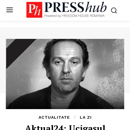
ACTUALITATE
LA ZI
Aktual24: Ucigașul