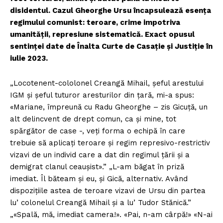
disidentul. Cazul Gheorghe Ursu încapsulează esența
regimului comunist: teroare, crime impotriva
umanității, represiune sistematică. Exact opusul
sentinței date de Înalta Curte de Casație și Justiție în
iulie 2023.
„Locotenent-cololonel Creangă Mihail, șeful arestului
IGM și șeful tuturor aresturilor din țară, mi-a spus:
«Mariane, împreună cu Radu Gheorghe – zis Gicuță, un
alt delincvent de drept comun, ca și mine, tot
spărgător de case -, veți forma o echipă în care
trebuie să aplicați teroare și regim represivo-restrictiv
vizavi de un individ care a dat din regimul țării și a
demigrat clanul ceaușist».” „L-am băgat în priză
imediat. Îl băteam și eu, și Gică, alternativ. Având
dispozițiile astea de teroare vizavi de Ursu din partea
lu’ colonelul Creangă Mihail și a lu’ Tudor Stănică.”
„«Spală, mă, imediat camera!». «Pai, n-am cârpă!» «N-ai