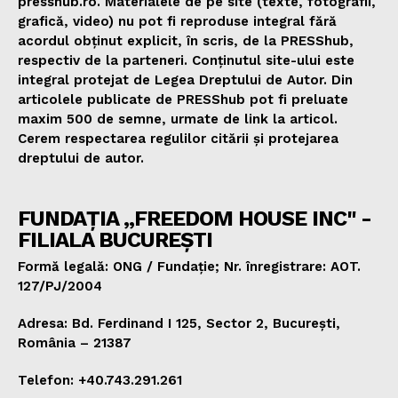
presshub.ro. Materialele de pe site (texte, fotografii,
grafică, video) nu pot fi reproduse integral fără
acordul obținut explicit, în scris, de la PRESShub,
respectiv de la parteneri. Conținutul site-ului este
integral protejat de Legea Dreptului de Autor. Din
articolele publicate de PRESShub pot fi preluate
maxim 500 de semne, urmate de link la articol.
Cerem respectarea regulilor citării și protejarea
dreptului de autor.
FUNDAȚIA „FREEDOM HOUSE INC" -
FILIALA BUCUREȘTI
Formă legală: ONG / Fundație; Nr. înregistrare: AOT.
127/PJ/2004
Adresa: Bd. Ferdinand I 125, Sector 2, București,
România – 21387
Telefon: +40.743.291.261