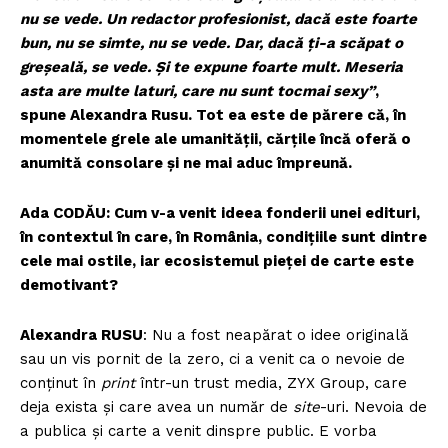
nu se vede. Un redactor profesionist, dacă este foarte
bun, nu se simte, nu se vede. Dar, dacă ți-a scăpat o
greșeală, se vede. Și te expune foarte mult. Meseria
asta are multe laturi, care nu sunt tocmai sexy”
,
spune Alexandra Rusu. Tot ea este de părere că, în
momentele grele ale umanităţii, cărţile încă oferă o
anumită consolare şi ne mai aduc împreună.
Ada CODĂU: Cum v-a venit ideea fonderii unei edituri,
în contextul în care, în România, condițiile sunt dintre
cele mai ostile, iar ecosistemul pieței de carte este
demotivant?
Alexandra RUSU
: Nu a fost neapărat o idee originală
sau un vis pornit de la zero, ci a venit ca o nevoie de
conţinut în
print
într-un trust media, ZYX Group, care
deja exista și care avea un număr de
site
-uri. Nevoia de
a publica și carte a venit dinspre public. E vorba