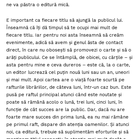
ne va păstra o editură mică.
E important ca fiecare titlu să ajungă la publicul lui.
Înseamnă că îți dă timpul să te ocupi mai mult de
fiecare titlu. Iar pentru noi asta înseamnă să creăm
evenimente, adică să avem și genul ăsta de contact
direct, în care nu obosești să promovezi o carte și să o
arăți publicului. Ce se întâmplă, de obicei, cu cărțile – şi
asta pentru mine e ceva dureros – este că, la o carte,
un editor lucrează cel puțin nouă luni sau un an, uneori
și mai mult. Apoi cartea are o viață foarte scurtă pe
rafturile librăriilor, de câteva luni, într-un caz bun. Este
pusă pe raftul principal atunci când este noutate şi
poate să rămână acolo o lună, trei luni, cinci luni, în
funcție de cât succes are la public. Dar, dacă nu are
foarte mare succes din prima lună, ea nu mai rămâne
pe primul raft, dispare din atenția oamenilor. Și atunci
noi, ca editură, trebuie să suplimentăm eforturile și să