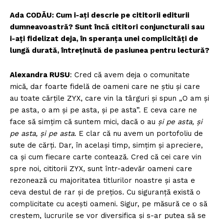
Ada CODĂU: Cum i-ați descrie pe cititorii editurii
dumneavoastră? Sunt încă cititori conjuncturali sau
i-ați fidelizat deja, în speranța unei complicități de
lungă durată, întreținută de pasiunea pentru lectură?
Alexandra RUSU
: Cred că avem deja o comunitate
mică, dar foarte fidelă de oameni care ne știu și care
au toate cărțile ZYX, care vin la târguri și spun „O am și
pe asta, o am și pe asta, și pe asta”. E ceva care ne
face să simțim că suntem mici, dacă o au
și pe asta, și
pe asta, și pe asta
. E clar că nu avem un portofoliu de
sute de cărți. Dar, în același timp, simțim și apreciere,
ca şi cum fiecare carte contează. Cred că cei care vin
spre noi, cititorii ZYX, sunt într-adevăr oameni care
rezonează cu majoritatea titlurilor noastre și asta e
ceva destul de rar și de prețios. Cu siguranţă există o
complicitate cu acești oameni. Sigur, pe măsură ce o să
creștem, lucrurile se vor diversifica și s-ar putea să se