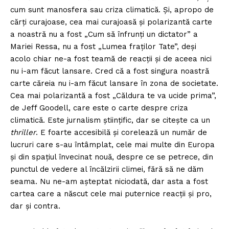
cum sunt manosfera sau criza climatică. Și, apropo de
cărți curajoase, cea mai curajoasă și polarizantă carte
a noastră nu a fost „Cum să înfrunţi un dictator” a
Mariei Ressa, nu a fost „Lumea fraţilor Tate”, deși
acolo chiar ne-a fost teamă de reacții și de aceea nici
nu i-am făcut lansare. Cred că a fost singura noastră
carte căreia nu i-am făcut lansare în zona de societate.
Cea mai polarizantă a fost „Căldura te va ucide prima”,
de Jeff Goodell, care este o carte despre criza
climatică. Este jurnalism științific, dar se citește ca un
thriller
. E foarte accesibilă și corelează un număr de
lucruri care s-au întâmplat, cele mai multe din Europa
şi din spaţiul învecinat nouă, despre ce se petrece, din
punctul de vedere al încălzirii climei, fără să ne dăm
seama. Nu ne-am așteptat niciodată, dar asta a fost
cartea care a născut cele mai puternice reacții și pro,
dar și contra.