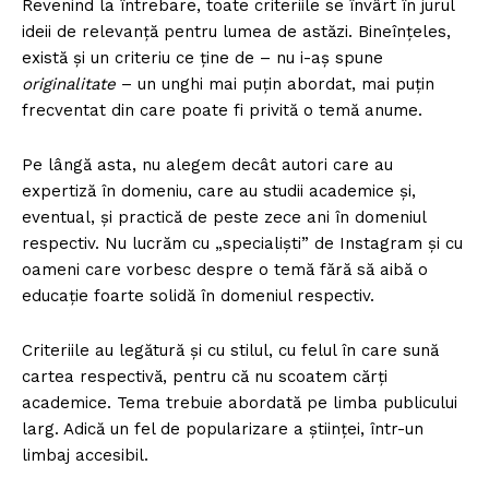
Revenind la întrebare, toate criteriile se învârt în jurul
ideii de relevanță pentru lumea de astăzi. Bineînțeles,
există şi un criteriu ce ţine de – nu i-aș spune
originalitate
– un unghi mai puțin abordat, mai puțin
frecventat din care poate fi privită o temă anume.
Pe lângă asta, nu alegem decât autori care au
expertiză în domeniu, care au studii academice și,
eventual, și practică de peste zece ani în domeniul
respectiv. Nu lucrăm cu „specialiști” de Instagram și cu
oameni care vorbesc despre o temă fără să aibă o
educație foarte solidă în domeniul respectiv.
Criteriile au legătură şi cu stilul, cu felul în care sună
cartea respectivă, pentru că nu scoatem cărți
academice. Tema trebuie abordată pe limba publicului
larg. Adică un fel de popularizare a științei, într-un
limbaj accesibil.