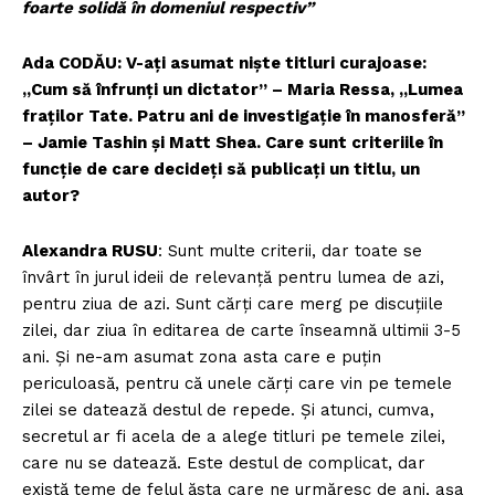
foarte solidă în domeniul respectiv”
Ada CODĂU: V-aţi asumat nişte titluri curajoase:
„Cum să înfrunţi un dictator” – Maria Ressa, „Lumea
fraţilor Tate. Patru ani de investigaţie în manosferă”
– Jamie Tashin şi Matt Shea. Care sunt criteriile în
funcţie de care decideţi să publicaţi un titlu, un
autor?
Alexandra RUSU
: Sunt multe criterii, dar toate se
învârt în jurul ideii de relevanță pentru lumea de azi,
pentru ziua de azi. Sunt cărți care merg pe discuțiile
zilei, dar ziua în editarea de carte înseamnă ultimii 3-5
ani. Și ne-am asumat zona asta care e puțin
periculoasă, pentru că unele cărți care vin pe temele
zilei se datează destul de repede. Și atunci, cumva,
secretul ar fi acela de a alege titluri pe temele zilei,
care nu se datează. Este destul de complicat, dar
există teme de felul ăsta care ne urmăresc de ani, aşa