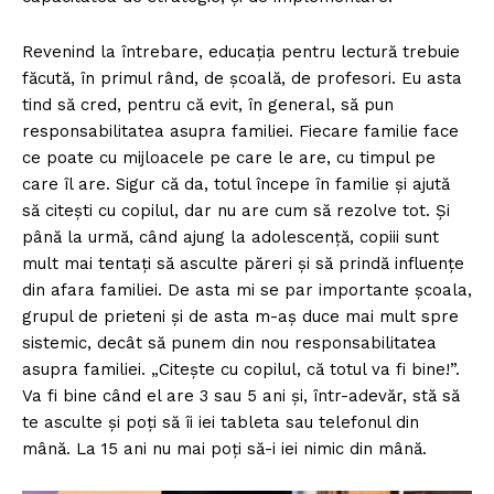
Revenind la întrebare, educația pentru lectură trebuie
făcută, în primul rând, de școală, de profesori. Eu asta
tind să cred, pentru că evit, în general, să pun
responsabilitatea asupra familiei. Fiecare familie face
ce poate cu mijloacele pe care le are, cu timpul pe
care îl are. Sigur că da, totul începe în familie și ajută
să citești cu copilul, dar nu are cum să rezolve tot. Și
până la urmă, când ajung la adolescență, copiii sunt
mult mai tentați să asculte păreri și să prindă influențe
din afara familiei. De asta mi se par importante școala,
grupul de prieteni și de asta m-aș duce mai mult spre
sistemic, decât să punem din nou responsabilitatea
asupra familiei. „Citește cu copilul, că totul va fi bine!”.
Va fi bine când el are 3 sau 5 ani şi, într-adevăr, stă să
te asculte și poți să îi iei tableta sau telefonul din
mână. La 15 ani nu mai poți să-i iei nimic din mână.