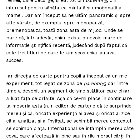
femeii, care decurge, și ea, tot din
parenting
, din
interesul pentru sănătatea mintală și emoțională a
mamei. Dar am început să ne uităm panoramic și spre
alte vârste, de exemplu, spre menopauză,
premenopauză, toată zona asta de mijloc. Unde se
pare că, într-adevăr, chiar exista o nevoie mare de
informaţie ştiinţifică recentă, judecând după faptul că
cele trei titluri pe care le-am scos chiar au avut
succes.
Iar direcţia de carte pentru copii a început ca un mic
experiment, tot legat de zona de
parenting
, dar între
timp a devenit un segment de sine stătător care chiar
a luat fața celorlalte. Așa că ce-mi place în continuare
la meseria asta (n. r. editor de carte) e că te surprinde
mereu și că, oricâtă experiență ai avea și oricât ai zice
că ai analizat şi ai învăţat, se schimbă mereu contextul,
se schimbă piața. Internațional se întâmplă mereu câte
ceva, care afectează în bine sau în rău mersul cărții în