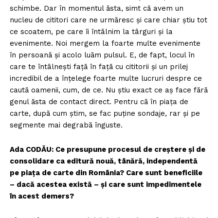
schimbe. Dar în momentul ăsta, simt că avem un
nucleu de cititori care ne urmăresc și care chiar știu tot
ce scoatem, pe care îi întâlnim la târguri și la
evenimente. Noi mergem la foarte multe evenimente
în persoană și acolo luăm pulsul. E, de fapt, locul în
care te întâlnești faţă în faţă cu cititorii și un prilej
incredibil de a înțelege foarte multe lucruri despre ce
caută oamenii, cum, de ce. Nu știu exact ce aș face fără
genul ăsta de contact direct. Pentru că în piața de
carte, după cum știm, se fac puține sondaje, rar și pe
segmente mai degrabă înguste.
Ada CODĂU: Ce presupune procesul de creștere și de
consolidare ca editură nouă, tânără, independentă
pe piața de carte din România? Care sunt beneficiile
– dacă acestea există – și care sunt impedimentele
în acest demers?
Un proiect