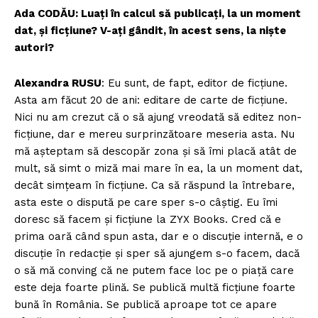
Ada CODĂU: Luați în calcul să publicați, la un moment
dat, și ficțiune? V-ați gândit, în acest sens, la niște
autori?
Alexandra RUSU
: Eu sunt, de fapt, editor de ficțiune.
Asta am făcut 20 de ani: editare de carte de ficțiune.
Nici nu am crezut că o să ajung vreodată să editez non-
ficțiune, dar e mereu surprinzătoare meseria asta. Nu
mă așteptam să descopăr zona și să îmi placă atât de
mult, să simt o miză mai mare în ea, la un moment dat,
decât simțeam în ficțiune. Ca să răspund la întrebare,
asta este o dispută pe care sper s-o câștig. Eu îmi
doresc să facem și ficțiune la ZYX Books. Cred că e
prima oară când spun asta, dar e o discuție internă, e o
discuție în redacție și sper să ajungem s-o facem, dacă
o să mă conving că ne putem face loc pe o piață care
este deja foarte plină. Se publică multă ficțiune foarte
bună în România. Se publică aproape tot ce apare