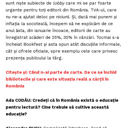
sunt niște subiecte de
lobby
care mi se par foarte
urgente pentru toți editorii din România. TVA-ul, care
nu ne-a ajutat deloc pe niciunii. Și, dacă mai punem și
inflația la socoteală, începem să ne explicăm de ce
anul ăsta, din ianuarie încoace, editorii de carte au
înregistrat scăderi de 25%, 30% în vânzări. Tocmai s-a
încheiat Bookfest și asta spun atât discuțiile informale,
cât și cifrele oficiale, spre exemplu cele care privesc
prezenţa publicului la târg.
Citește și: Când n-ai parte de carte. De ce se închid
bibliotecile și care este situația reală a cărții în
România
Ada CODĂU: Credeți că în România există o educație
pentru lectură? Cine trebuie să cultive această
educație?