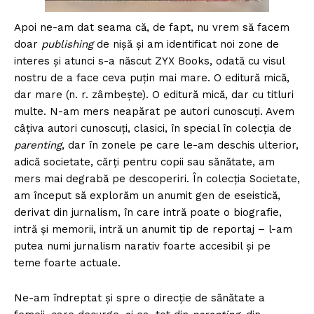
Apoi ne-am dat seama că, de fapt, nu vrem să facem
doar
publishing
de nișă și am identificat noi zone de
interes și atunci s-a născut ZYX Books, odată cu visul
nostru de a face ceva puțin mai mare. O editură mică,
dar mare (n. r. zâmbeşte). O editură mică, dar cu titluri
multe. N-am mers neapărat pe autori cunoscuți. Avem
câțiva autori cunoscuți, clasici, în special în colecţia de
parenting
, dar în zonele pe care le-am deschis ulterior,
adică societate, cărți pentru copii sau sănătate, am
mers mai degrabă pe descoperiri. În colecţia Societate,
am început să explorăm un anumit gen de eseistică,
derivat din jurnalism, în care intră poate o biografie,
intră și memorii, intră un anumit tip de reportaj – l-am
putea numi jurnalism narativ foarte accesibil și pe
teme foarte actuale.
Ne-am îndreptat și spre o direcţie de sănătate a