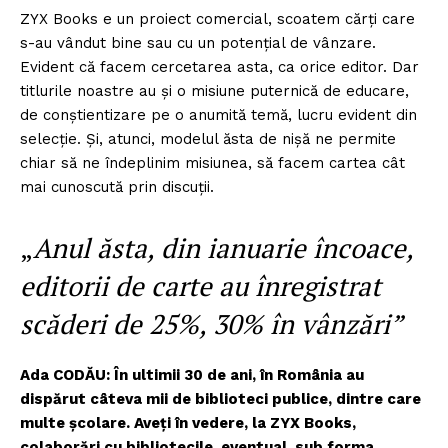
ZYX Books e un proiect comercial, scoatem cărți care
s-au vândut bine sau cu un potenţial de vânzare.
Evident că facem cercetarea asta, ca orice editor. Dar
titlurile noastre au şi o misiune puternică de educare,
de conștientizare pe o anumită temă, lucru evident din
selecţie. Și, atunci, modelul ăsta de nişă ne permite
chiar să ne îndeplinim misiunea, să facem cartea cât
mai cunoscută prin discuții.
„
Anul ăsta, din ianuarie încoace,
editorii de carte au înregistrat
scăderi de 25%, 30% în vânzări”
Ada CODĂU: În ultimii 30 de ani, în România au
dispărut câteva mii de biblioteci publice, dintre care
multe şcolare. Aveţi în vedere, la ZYX Books,
colaborări cu bibliotecile, eventual, sub forma