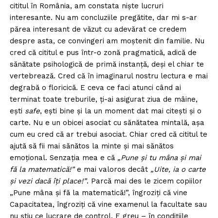
cititul în România, am constata niște lucruri
interesante. Nu am concluziile pregătite, dar mi s-ar
părea interesant de văzut cu adevărat ce credem
despre asta, ce convingeri am moștenit din familie. Nu
cred că cititul e pus într-o zonă pragmatică, adică de
sănătate psihologică de primă instanță, deşi el chiar te
vertebrează. Cred că în imaginarul nostru lectura e mai
degrabă o floricică. E ceva ce faci atunci când ai
terminat toate treburile, ți-ai asigurat ziua de mâine,
ești
safe
, ești bine și la un moment dat mai citești şi o
carte. Nu e un obicei asociat cu sănătatea mintală, așa
cum eu cred că ar trebui asociat. Chiar cred că cititul te
ajută să fii mai sănătos la minte și mai sănătos
emoțional. Senzația mea e că
„Pune şi tu mâna și mai
fă la matematică!”
e mai valoros decât
„Uite, ia o carte
și vezi dacă îți place!”
. Parcă mai des le zicem copiilor
„Pune mâna și fă la matematică!”, îngroziți că vine
Capacitatea, îngroziți că vine examenul la facultate sau
nu știu ce lucrare de control. E greu – în condițiile