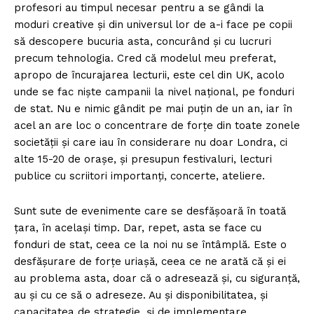
profesori au timpul necesar pentru a se gândi la
moduri creative și din universul lor de a-i face pe copii
să descopere bucuria asta, concurând și cu lucruri
precum tehnologia. Cred că modelul meu preferat,
apropo de încurajarea lecturii, este cel din UK, acolo
unde se fac niște campanii la nivel național, pe fonduri
de stat. Nu e nimic gândit pe mai puțin de un an, iar în
acel an are loc o concentrare de forțe din toate zonele
societății și care iau în considerare nu doar Londra, ci
alte 15-20 de orașe, şi presupun festivaluri, lecturi
publice cu scriitori importanți, concerte, ateliere.
Sunt sute de evenimente care se desfășoară în toată
țara, în același timp. Dar, repet, asta se face cu
fonduri de stat, ceea ce la noi nu se întâmplă. Este o
desfășurare de forțe uriașă, ceea ce ne arată că și ei
au problema asta, doar că o adresează și, cu siguranță,
au și cu ce să o adreseze. Au și disponibilitatea, și
capacitatea de strategie, şi de implementare.