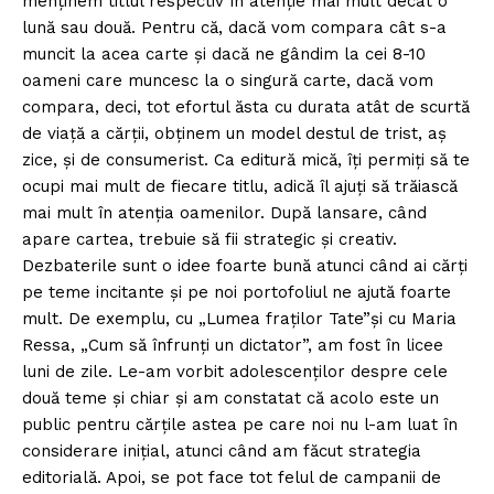
menținem titlul respectiv în atenție mai mult decât o
lună sau două. Pentru că, dacă vom compara cât s-a
muncit la acea carte și dacă ne gândim la cei 8-10
oameni care muncesc la o singură carte, dacă vom
compara, deci, tot efortul ăsta cu durata atât de scurtă
de viață a cărţii, obținem un model destul de trist, aș
zice, și de consumerist. Ca editură mică, îți permiți să te
ocupi mai mult de fiecare titlu, adică îl ajuți să trăiască
mai mult în atenția oamenilor. După lansare, când
apare cartea, trebuie să fii strategic și creativ.
Dezbaterile sunt o idee foarte bună atunci când ai cărți
pe teme incitante şi pe noi portofoliul ne ajută foarte
mult. De exemplu, cu „Lumea fraţilor Tate”și cu Maria
Ressa, „Cum să înfrunţi un dictator”, am fost în licee
luni de zile. Le-am vorbit adolescenţilor despre cele
două teme și chiar și am constatat că acolo este un
public pentru cărțile astea pe care noi nu l-am luat în
considerare iniţial, atunci când am făcut strategia
editorială. Apoi, se pot face tot felul de campanii de