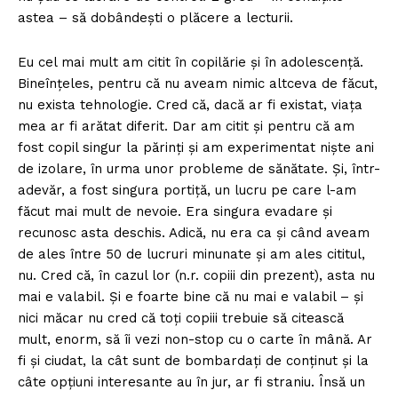
astea – să dobândești o plăcere a lecturii.
Eu cel mai mult am citit în copilărie şi în adolescenţă.
Bineînțeles, pentru că nu aveam nimic altceva de făcut,
nu exista tehnologie. Cred că, dacă ar fi existat, viața
mea ar fi arătat diferit. Dar am citit și pentru că am
fost copil singur la părinți și am experimentat niște ani
de izolare, în urma unor probleme de sănătate. Și, într-
adevăr, a fost singura portiţă, un lucru pe care l-am
făcut mai mult de nevoie. Era singura evadare și
recunosc asta deschis. Adică, nu era ca şi când aveam
de ales între 50 de lucruri minunate și am ales cititul,
nu. Cred că, în cazul lor (n.r. copiii din prezent), asta nu
mai e valabil. Și e foarte bine că nu mai e valabil – și
nici măcar nu cred că toți copiii trebuie să citească
mult, enorm, să îi vezi non-stop cu o carte în mână. Ar
fi și ciudat, la cât sunt de bombardați de conținut și la
câte opțiuni interesante au în jur, ar fi straniu. Însă un