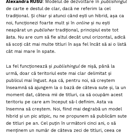
Alexandra RUSU
: Modelul de dezvoltare în
publishingul
FREEDOM HOUSE ROMÂNIA
de carte e destul de clar, dacă ne referim la cel
tradițional. Și chiar și atunci când ești un hibrid, așa ca
noi, funcționezi foarte mult și în
online
și nu ești
neapărat un
publisher
tradițional, principiul este tot
PRESShub
ăsta. Nu are cum să fie altul decât unul orizontal, adică
să scoți cât mai multe titluri în așa fel încât să ai o listă
cât mai mare în spate.
Despre noi / Echipa
Proiecte editoriale
La fel funcţionează și
publishingul
de nișă, până la
Rețea
urmă, doar că teritoriul este mai clar delimitat şi
Contact
publicul mai îngust. Așa că, pentru noi, să creștem
înseamnă să ajungem la o bază de câteva sute și, la un
moment dat, câteva mii de titluri, ca să ocupăm acest
teritoriu pe care am început să-l definim. Asta va
însemna să creștem. Noi, fiind mai degrabă un model
hibrid și un pic atipic, nu ne propunem să publicăm sute
de titluri pe an. Cel puțin în următorii cinci ani, o să
menținem un număr de câteva zeci de titluri, ceea ce