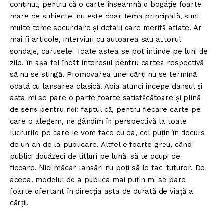
conținut, pentru că o carte înseamnă o bogăție foarte
mare de subiecte, nu este doar tema principală, sunt
multe teme secundare şi detalii care merită aflate. Ar
mai fi articole, interviuri cu autoarea sau autorul,
sondaje, carusele
.
Toate astea se pot întinde pe luni de
zile, în așa fel încât interesul pentru cartea respectivă
să nu se stingă. Promovarea unei cărţi nu se termină
odată cu lansarea clasică. Abia atunci începe dansul şi
asta mi se pare o parte foarte satisfăcătoare și plină
de sens pentru noi: faptul că, pentru fiecare carte pe
care o alegem, ne gândim în perspectivă la toate
lucrurile pe care le vom face cu ea, cel puțin în decurs
de un an de la publicare. Altfel e foarte greu, când
publici douăzeci de titluri pe lună, să te ocupi de
fiecare. Nici măcar lansări nu poți să le faci tuturor. De
aceea, modelul de a publica mai puțin mi se pare
foarte ofertant în direcția asta de durată de viață a
cărții.