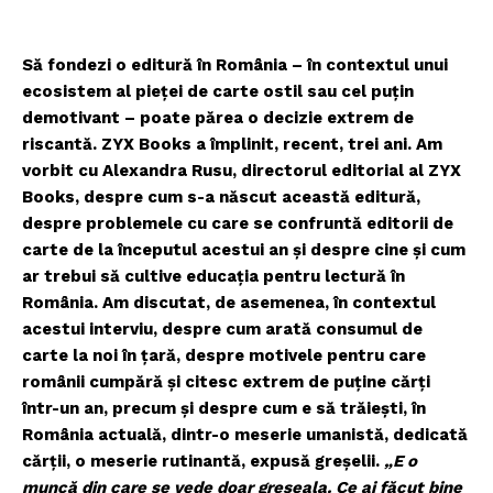
Să fondezi o editură în România – în contextul unui
ecosistem al pieţei de carte ostil sau cel puţin
demotivant – poate părea o decizie extrem de
riscantă. ZYX Books a împlinit, recent, trei ani. Am
vorbit cu Alexandra Rusu, directorul editorial al ZYX
Books, despre cum s-a născut această editură,
despre problemele cu care se confruntă editorii de
carte de la începutul acestui an şi despre cine şi cum
ar trebui să cultive educaţia pentru lectură în
România. Am discutat, de asemenea, în contextul
acestui interviu, despre cum arată consumul de
carte la noi în ţară, despre motivele pentru care
românii cumpără şi citesc extrem de puţine cărţi
într-un an, precum şi despre cum e să trăieşti, în
România actuală, dintr-o meserie umanistă, dedicată
cărţii, o meserie rutinantă, expusă greşelii.
„E o
muncă din care se vede doar greșeala. Ce ai făcut bine