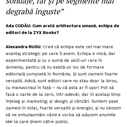
sondaje, rar și pe segmente mai
degrabă înguste”
Ada CODĂU: Cum arată arhitectura umană, echipa de
editori de la ZYX Books?
Alexandra RUSU
: Cred că echipa este cel mai mare
avantaj strategic pe care îl avem. Echipa e mică, dar
experimentată şi cu o sumă de
skill
-uri rare în
domeniu, pentru că nu există un loc de formare
editorială completă în România. Și sunt oameni foarte
versatili. Adică, sunt editori care nu stau doar la birou,
cu manuscrisul în faţă – nu că asta ar fi uşor! Pot să
facă o carte de la zero, într-adevăr, dar în același timp
înțeleg și
marketing
, și
design
, și vânzări. Suntem şase
oameni în total, foarte versatili şi energici, şi nu obosim
să ne entuziasmăm când e vorba să aducem anumite
idei la care ţinem către public.