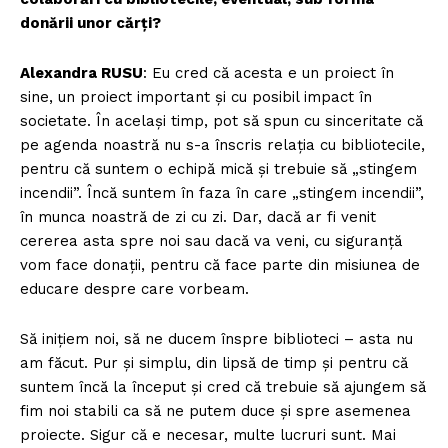
donării unor cărţi?
Alexandra RUSU
: Eu cred că acesta e un proiect în
sine, un proiect important și cu posibil impact în
societate. În același timp, pot să spun cu sinceritate că
pe agenda noastră nu s-a înscris relaţia cu bibliotecile,
pentru că suntem o echipă mică și trebuie să „stingem
incendii”. Încă suntem în faza în care „stingem incendii”,
în munca noastră de zi cu zi. Dar, dacă ar fi venit
cererea asta spre noi sau dacă va veni, cu siguranță
vom face donații, pentru că face parte din misiunea de
educare despre care vorbeam.
Să inițiem noi, să ne ducem înspre biblioteci – asta nu
am făcut. Pur și simplu, din lipsă de timp și pentru că
suntem încă la început și cred că trebuie să ajungem să
fim noi stabili ca să ne putem duce și spre asemenea
proiecte. Sigur că e necesar, multe lucruri sunt. Mai