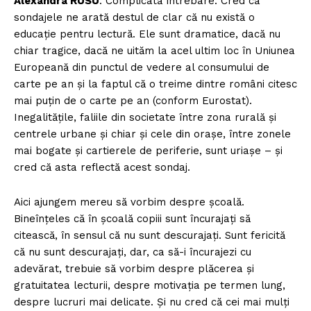
Alexandra RUSU
: Complicată întrebare. Cred că
sondajele ne arată destul de clar că nu există o
educație pentru lectură. Ele sunt dramatice, dacă nu
chiar tragice, dacă ne uităm la acel ultim loc în Uniunea
Europeană din punctul de vedere al consumului de
carte pe an și la faptul că o treime dintre români citesc
mai puțin de o carte pe an (conform Eurostat).
Inegalitățile, faliile din societate între zona rurală și
centrele urbane și chiar și cele din orașe, între zonele
mai bogate și cartierele de periferie, sunt uriașe – și
cred că asta reflectă acest sondaj.
Aici ajungem mereu să vorbim despre școală.
Bineînțeles că în școală copiii sunt încurajați să
citească, în sensul că nu sunt descurajați. Sunt fericită
că nu sunt descurajați, dar, ca să-i încurajezi cu
adevărat, trebuie să vorbim despre plăcerea şi
gratuitatea lecturii, despre motivația pe termen lung,
despre lucruri mai delicate. Și nu cred că cei mai mulţi