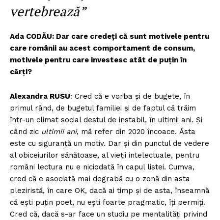
vertebrează”
Ada CODĂU: Dar care credeți că sunt motivele pentru
care românii au acest comportament de consum,
motivele pentru care investesc atât de puțin în
cărţi?
Alexandra RUSU
: Cred că e vorba și de bugete, în
primul rând, de bugetul familiei și de faptul că trăim
într-un climat social destul de instabil, în ultimii ani. Și
când zic
ultimii ani
, mă refer din 2020 încoace. Ăsta
este cu siguranță un motiv. Dar și din punctul de vedere
al obiceiurilor sănătoase, al vieții intelectuale, pentru
români lectura nu e niciodată în capul listei. Cumva,
cred că e asociată mai degrabă cu o zonă din asta
pleziristă, în care OK, dacă ai timp și de asta, înseamnă
că ești puțin poet, nu ești foarte pragmatic, îţi permiţi.
Cred că, dacă s-ar face un studiu pe mentalități privind