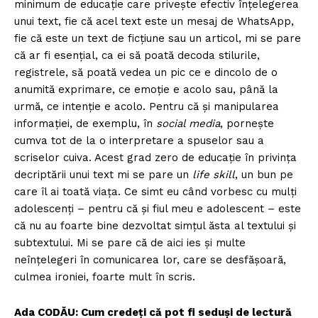
minimum de educație care privește efectiv înțelegerea
unui text, fie că acel text este un mesaj de WhatsApp,
fie că este un text de ficțiune sau un articol, mi se pare
că ar fi esențial, ca ei să poată decoda stilurile,
registrele, să poată vedea un pic ce e dincolo de o
anumită exprimare, ce emoție e acolo sau, până la
urmă, ce intenție e acolo. Pentru că și manipularea
informației, de exemplu, în
social media
, pornește
cumva tot de la o interpretare a spuselor sau a
scriselor cuiva. Acest grad zero de educație în privința
decriptării unui text mi se pare un
life skill
, un bun pe
care îl ai toată viața. Ce simt eu când vorbesc cu mulți
adolescenți – pentru că și fiul meu e adolescent – este
că nu au foarte bine dezvoltat simțul ăsta al textului și
subtextului. Mi se pare că de aici ies și multe
neînțelegeri în comunicarea lor, care se desfășoară,
culmea ironiei, foarte mult în scris.
Ada CODĂU: Cum credeţi că pot fi seduşi de lectură