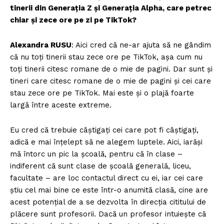
tinerii din Generaţia Z şi Generaţia Alpha, care petrec
chiar şi zece ore pe zi pe TikTok?
Alexandra RUSU
: Aici cred că ne-ar ajuta să ne gândim
că nu toți tinerii stau zece ore pe TikTok, așa cum nu
toți tinerii citesc romane de o mie de pagini. Dar sunt și
tineri care citesc romane de o mie de pagini și cei care
stau zece ore pe TikTok. Mai este şi o plajă foarte
largă între aceste extreme.
Eu cred că trebuie câștigați cei care pot fi câștigați,
adică e mai înţelept să ne alegem luptele. Aici, iarăși
mă întorc un pic la școală, pentru că în clase –
indiferent că sunt clase de școală generală, liceu,
facultate – are loc contactul direct cu ei, iar cei care
știu cel mai bine ce este într-o anumită clasă, cine are
acest potențial de a se dezvolta în direcția cititului de
plăcere sunt profesorii. Dacă un profesor intuiește că