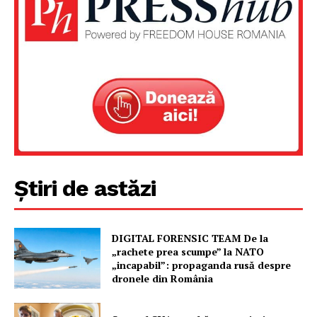
Un proiect
FREEDOM HOUSE ROMÂNIA
PRESShub
Știri de astăzi
Despre noi / Echipa
Proiecte editoriale
Rețea
DIGITAL FORENSIC TEAM De la
Contact
„rachete prea scumpe” la NATO
„incapabil”: propaganda rusă despre
dronele din România