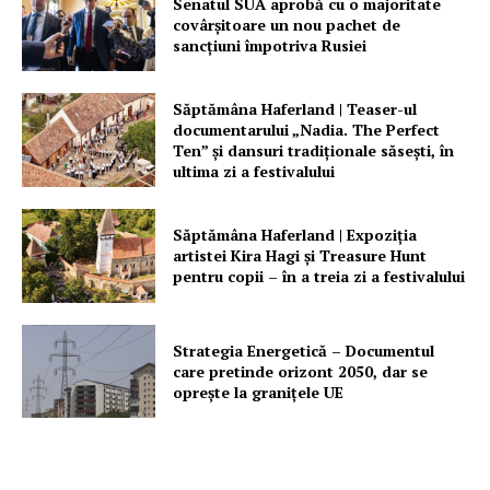
Senatul SUA aprobă cu o majoritate
covârșitoare un nou pachet de
sancțiuni împotriva Rusiei
Săptămâna Haferland | Teaser-ul
documentarului „Nadia. The Perfect
Ten” şi dansuri tradiţionale săseşti, în
ultima zi a festivalului
Săptămâna Haferland | Expoziţia
artistei Kira Hagi şi Treasure Hunt
pentru copii – în a treia zi a festivalului
Strategia Energetică – Documentul
care pretinde orizont 2050, dar se
oprește la granițele UE