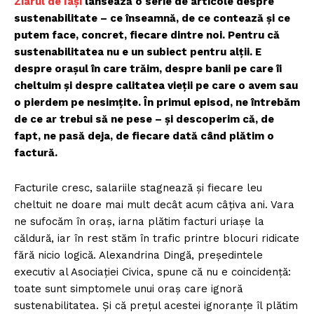
Ziarul de Iași
lansează o serie de articole despre
sustenabilitate – ce înseamnă, de ce contează și ce
putem face, concret, fiecare dintre noi. Pentru că
sustenabilitatea nu e un subiect pentru alții. E
despre orașul în care trăim, despre banii pe care îi
cheltuim și despre calitatea vieții pe care o avem sau
o pierdem pe nesimțite. În primul episod, ne întrebăm
de ce ar trebui să ne pese – și descoperim că, de
fapt, ne pasă deja, de fiecare dată când plătim o
factură.
Facturile cresc, salariile stagnează și fiecare leu
cheltuit ne doare mai mult decât acum câțiva ani. Vara
ne sufocăm în oraș, iarna plătim facturi uriașe la
căldură, iar în rest stăm în trafic printre blocuri ridicate
fără nicio logică. Alexandrina Dingă, președintele
executiv al Asociației Civica, spune că nu e coincidență:
toate sunt simptomele unui oraș care ignoră
sustenabilitatea. Și că prețul acestei ignoranțe îl plătim