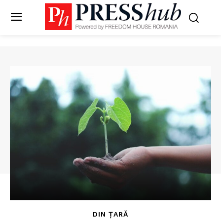
DIN ȚARĂ