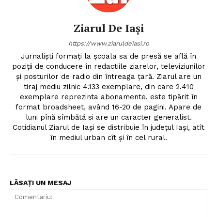
Ziarul De Iași
https://www.ziaruldeiasi.ro
Jurnalişti formaţi la şcoala sa de presă se află în
poziţii de conducere în redactiile ziarelor, televiziunilor
şi posturilor de radio din întreaga ţară. Ziarul are un
tiraj mediu zilnic 4.133 exemplare, din care 2.410
exemplare reprezinta abonamente, este tipărit în
format broadsheet, având 16-20 de pagini. Apare de
luni pînă sîmbătă si are un caracter generalist.
Cotidianul Ziarul de Iaşi se distribuie în judeţul Iaşi, atît
în mediul urban cît şi în cel rural.
LĂSAȚI UN MESAJ