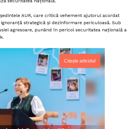
ză securitatea națională.
eședintele AUR, care critică vehement ajutorul acordat
e ignoranță strategică și dezinformare periculoasă. Sub
siei agresoare, punând în pericol securitatea națională a
k.
Citește articolul
PRESShub
Despre noi / Echipa