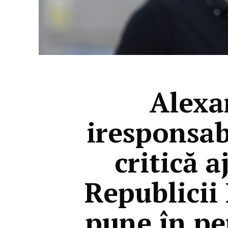
Alexa
iresponsab
critică 
Republicii 
pune în pe