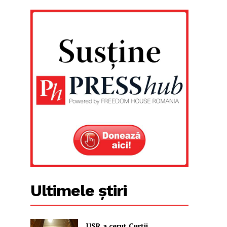
Ultimele știri
USR a cerut Curții