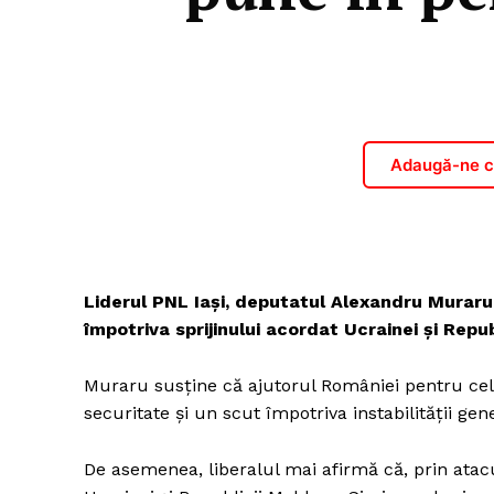
Adaugă-ne ca
Liderul PNL Iași, deputatul Alexandru Muraru
împotriva sprijinului acordat Ucrainei și Rep
Muraru susține că ajutorul României pentru cele
securitate și un scut împotriva instabilității ge
De asemenea, liberalul mai afirmă că, prin atacu