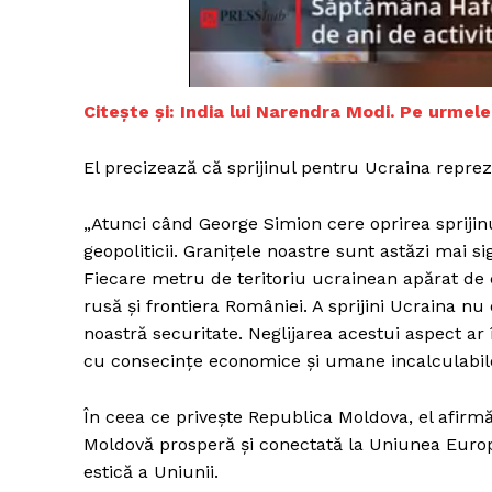
Un pro
Citește și: India lui Narendra Modi. Pe urmele 
FREEDOM
ROMÂ
El precizează că sprijinul pentru Ucraina reprezi
„Atunci când George Simion cere oprirea sprijinulu
geopoliticii. Granițele noastre sunt astăzi mai s
Fiecare metru de teritoriu ucrainean apărat de 
rusă și frontiera României. A sprijini Ucraina nu e
noastră securitate. Neglijarea acestui aspect ar
cu consecințe economice și umane incalculabil
În ceea ce privește Republica Moldova, el afirm
Moldovă prosperă și conectată la Uniunea Europea
estică a Uniunii.