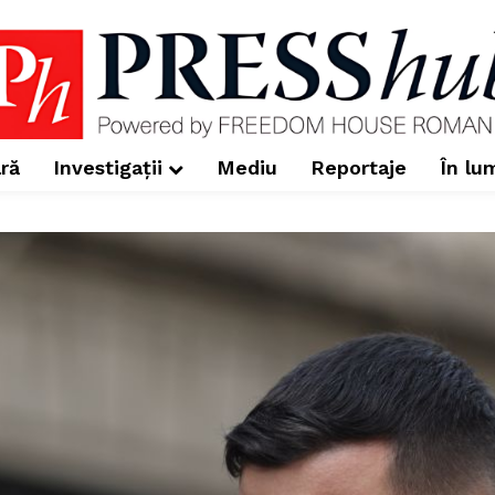
ră
Investigații
Mediu
Reportaje
În lu