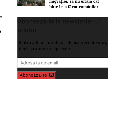
migrației, să nu uităm cât
bine le-a făcut românilor
 o
Abonează-te la newsletter-ul
nostru
e
Pentru a fi la curent cu cele mai recente știri,
oferte și anunțuri speciale.
Abonează-te