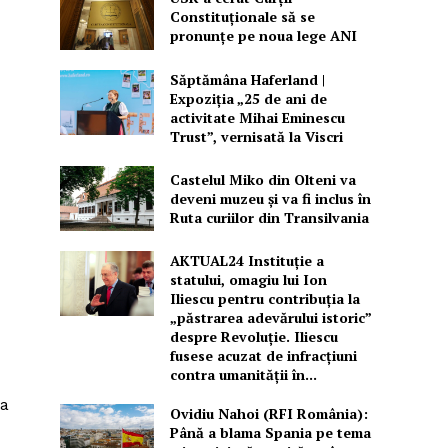
Constituționale să se
pronunțe pe noua lege ANI
Săptămâna Haferland |
Expoziţia „25 de ani de
activitate Mihai Eminescu
Trust”, vernisată la Viscri
Castelul Miko din Olteni va
deveni muzeu şi va fi inclus în
Ruta curiilor din Transilvania
AKTUAL24 Instituție a
statului, omagiu lui Ion
Iliescu pentru contribuția la
„păstrarea adevărului istoric”
despre Revoluție. Iliescu
fusese acuzat de infracțiuni
contra umanității în...
ța
Ovidiu Nahoi (RFI România):
Până a blama Spania pe tema