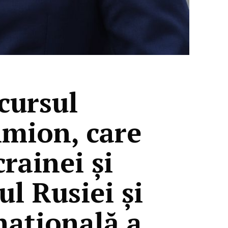
cursul
imion, care
rainei și
ul Rusiei și
națională a