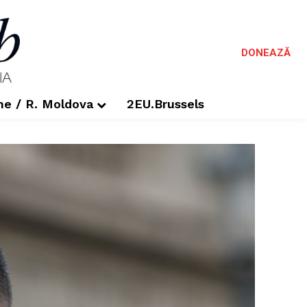
DONEAZĂ
me / R. Moldova
2EU.Brussels