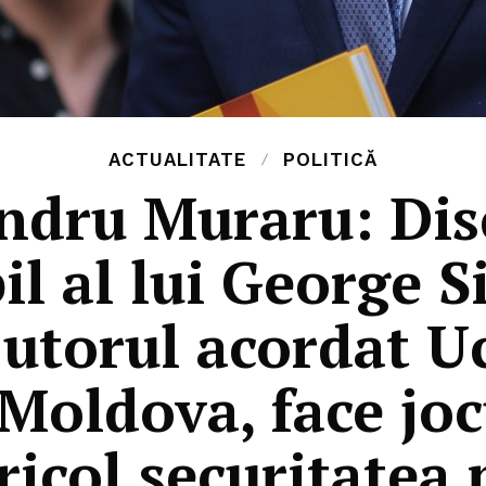
ACTUALITATE
POLITICĂ
ndru Muraru: Dis
il al lui George S
ajutorul acordat Uc
Moldova, face joc
ricol securitatea 