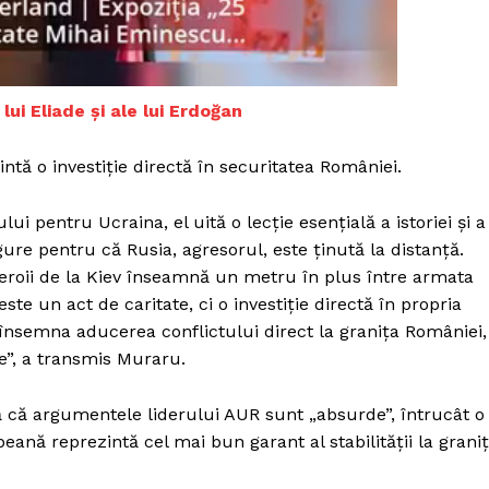
Proiecte editoriale
Rețea
Contact
iect
lui Eliade și ale lui Erdoğan
 HOUSE
NIA
ntă o investiție directă în securitatea României.
i pentru Ucraina, el uită o lecție esențială a istoriei și a
igure pentru că Rusia, agresorul, este ținută la distanță.
eroii de la Kiev înseamnă un metru în plus între armata
ste un act de caritate, ci o investiție directă în propria
 însemna aducerea conflictului direct la granița României,
e”, a transmis Muraru.
ă că argumentele liderului AUR sunt „absurde”, întrucât o
nă reprezintă cel mai bun garant al stabilității la grani