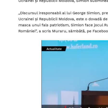
Ucrainei și Republicii Moldova, Simion subminea
„Discursul iresponsabil al lui George Simion, pr
Ucrainei și Republicii Moldova, este o dovadă d
masca unui fals patriotism, Simion face jocul Ru
României”, a scris Muraru, sâmbătă, pe Faceboo