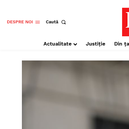
Caută
DESPRE NOI
Actualitate
Justiție
Din ța