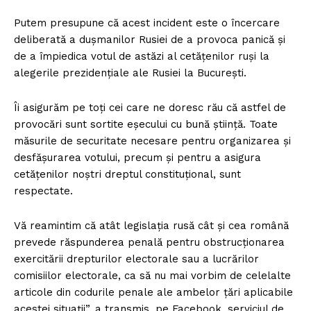
Putem presupune că acest incident este o încercare
deliberată a dușmanilor Rusiei de a provoca panică și
de a împiedica votul de astăzi al cetățenilor ruși la
alegerile prezidențiale ale Rusiei la București.
Îi asigurăm pe toți cei care ne doresc rău că astfel de
provocări sunt sortite eșecului cu bună știință. Toate
măsurile de securitate necesare pentru organizarea și
desfășurarea votului, precum și pentru a asigura
cetățenilor noștri dreptul constituțional, sunt
respectate.
Vă reamintim că atât legislația rusă cât și cea română
prevede răspunderea penală pentru obstrucționarea
exercitării drepturilor electorale sau a lucrărilor
comisiilor electorale, ca să nu mai vorbim de celelalte
articole din codurile penale ale ambelor țări aplicabile
acestei situații”, a transmis, pe Facebook, serviciul de