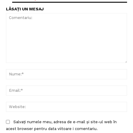
LĂSAȚI UN MESAJ
Comentariu:
Nu
Ema
Un proiect
FREEDOM HOUSE ROMÂNIA
Web
Salvați numele meu, adresa de e-mail și site-ul web în
acest browser pentru data viitoare i comentariu.