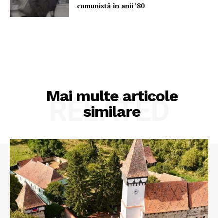
comunistă în anii ’80
Mai multe articole
RELATED
similare