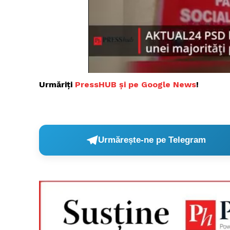
Un pro
FREEDOM
ROMÂ
Urmăriți
PressHUB și pe Google News
!
Urmărește-ne pe Telegram