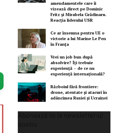
amendamentele care îi
vizează direct pe Dominic
Fritz și Mirabela Grădinaru.
Reacția liderului USR
Ce ar însemna pentru UE o
victorie a lui Marine Le Pen
în Franța
Vrei un job bun după
absolvire? Îți trebuie
experiență – de ce nu
experiență internațională?
Războiul fără frontiere:
drone, atentate și atacuri în
adâncimea Rusiei și Ucrainei
Abonează-te la newsletter-ul
nostru