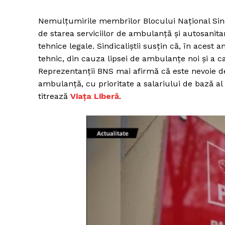
Nemulțumirile membrilor Blocului Național Sind
de starea serviciilor de ambulanță și autosanita
tehnice legale. Sindicaliștii susțin că, în acest 
tehnic, din cauza lipsei de ambulanțe noi și a ca
Reprezentanții BNS mai afirmă că este nevoie de 
ambulanță, cu prioritate a salariului de bază al 
titrează
Viața Liberă
.