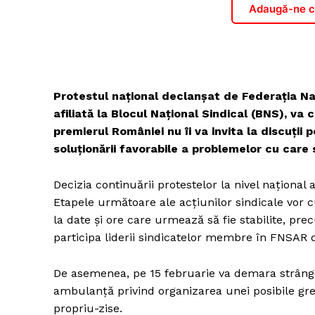
Adaugă-ne ca
Protestul național declanșat de Federația N
afiliată la Blocul Național Sindical (BNS), va 
premierul României nu îi va invita la discuții p
soluționării favorabile a problemelor cu care
Decizia continuării protestelor la nivel național 
Etapele următoare ale acțiunilor sindicale vor c
la date și ore care urmează să fie stabilite, pre
participa liderii sindicatelor membre în FNSAR d
De asemenea, pe 15 februarie va demara strânger
ambulanță privind organizarea unei posibile gre
propriu-zise.