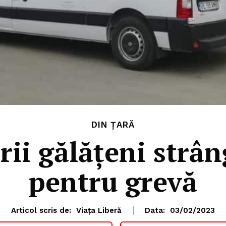
DIN ȚARĂ
ii gălățeni strâ
pentru grevă
Articol scris de:
Viața Liberă
Data:
03/02/2023