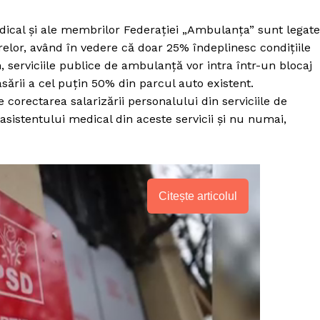
ical și ale membrilor Federației „Ambulanța” sunt legate
relor, având în vedere că doar 25% îndeplinesc condițiile
an, serviciile publice de ambulanță vor intra într-un blocaj
sării a cel puțin 50% din parcul auto existent.
corectarea salarizării personalului din serviciile de
asistentului medical din aceste servicii și nu numai,
Citește articolul
PRESShub
Despre noi / Echipa