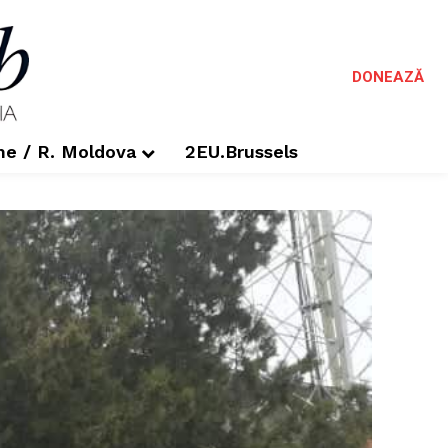
DONEAZĂ
me / R. Moldova
2EU.Brussels