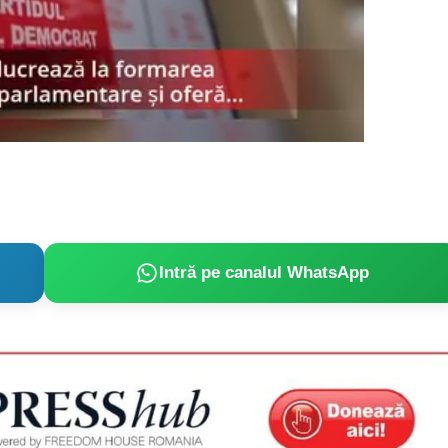
Proiecte editoriale
Rețea
Contact
iect
 HOUSE
NIA
Intră pe canalul WhatsApp