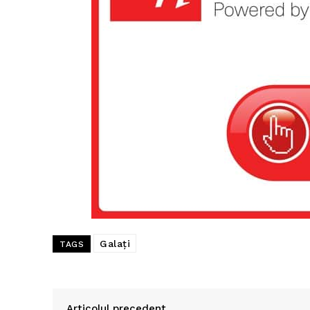
Galați
TAGS
Articolul precedent