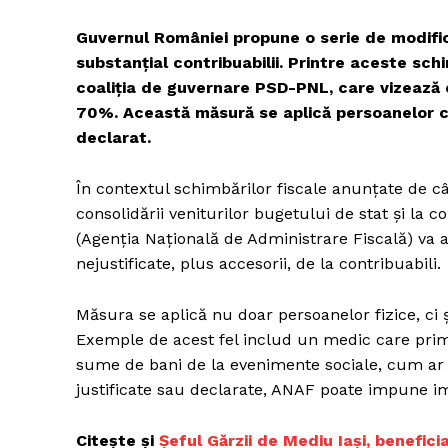
Guvernul României propune o serie de modific
substanțial contribuabilii. Printre aceste sc
coaliția de guvernare PSD-PNL, care vizează 
70%. Această măsură se aplică persoanelor ca
declarat.
În contextul schimbărilor fiscale anunțate de câ
consolidării veniturilor bugetului de stat și la
(Agenția Națională de Administrare Fiscală) va 
nejustificate, plus accesorii, de la contribuabili.
Măsura se aplică nu doar persoanelor fizice, ci 
Exemple de acest fel includ un medic care prim
sume de bani de la evenimente sociale, cum ar f
justificate sau declarate, ANAF poate impune i
Citește și
Șeful Gărzii de Mediu Iaşi, benefici