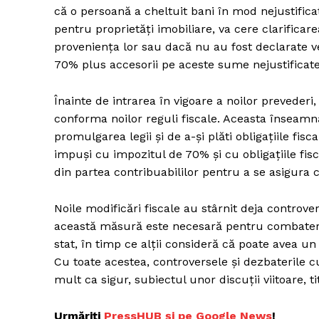
că o persoană a cheltuit bani în mod nejustifica
pentru proprietăți imobiliare, va cere clarifica
proveniența lor sau dacă nu au fost declarate v
Un pro
70% plus accesorii pe aceste sume nejustificate
FREEDOM
ROMÂ
Înainte de intrarea în vigoare a noilor prevederi
conforma noilor reguli fiscale. Aceasta înseamnă
promulgarea legii și de a-și plăti obligațiile fis
impuși cu impozitul de 70% și cu obligațiile fisca
din partea contribuabililor pentru a se asigura c
Noile modificări fiscale au stârnit deja controve
această măsură este necesară pentru combaterea
stat, în timp ce alții consideră că poate avea un
Cu toate acestea, controversele și dezbaterile c
mult ca sigur, subiectul unor discuții viitoare, t
Urmăriți
PressHUB și pe Google News
!