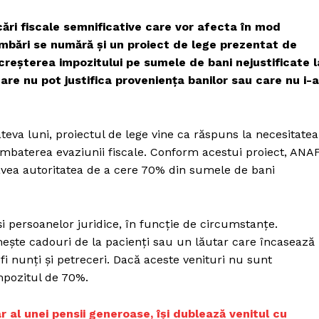
ări fiscale semnificative care vor afecta în mod
himbări se numără și un proiect de lege prezentat de
creșterea impozitului pe sumele de bani nejustificate l
re nu pot justifica proveniența banilor sau care nu i-
teva luni, proiectul de lege vine ca răspuns la necesitatea
 combaterea evaziunii fiscale. Conform acestui proiect, ANA
avea autoritatea de a cere 70% din sumele de bani
și persoanelor juridice, în funcție de circumstanțe.
ește cadouri de la pacienți sau un lăutar care încasează
i nunți și petreceri. Dacă aceste venituri nu sunt
mpozitul de 70%.
ar al unei pensii generoase, îşi dublează venitul cu