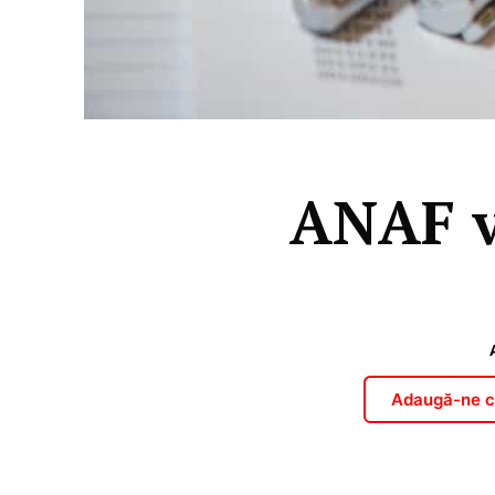
ANAF v
Adaugă-ne ca