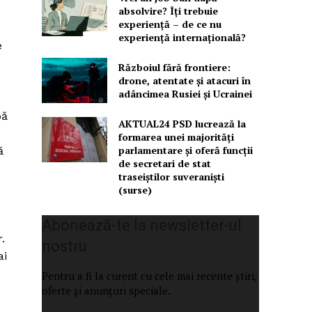
absolvire? Îți trebuie
experiență – de ce nu
experiență internațională?
e
Războiul fără frontiere:
drone, atentate și atacuri în
adâncimea Rusiei și Ucrainei
pă
AKTUAL24 PSD lucrează la
formarea unei majorităţi
parlamentare și oferă funcții
ă
de secretari de stat
traseiștilor suveraniști
(surse)
Abonează-te la newsletter-ul
.
nostru
ai
Pentru a fi la curent cu cele mai recente știri,
oferte și anunțuri speciale.