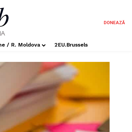
DONEAZĂ
me / R. Moldova
2EU.Brussels