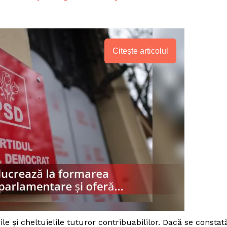
Citește articolul
PRESShub
Despre noi / Echipa
le și cheltuielile tuturor contribuabililor. Dacă se constat