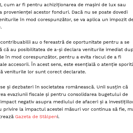
Proiecte editoriale
t, cum ar fi pentru achiziționarea de mașini de lux sau
Rețea
rea provenienței acestor fonduri. Dacă nu se poate dovedi
eniturile în mod corespunzător, se va aplica un impozit d
Contact
iect
.
 HOUSE
NIA
, contribuabilii au o fereastră de oportunitate pentru a se
 că au posibilitatea de a-și declara veniturile imediat du
cale în mod corespunzător, pentru a evita riscul de a fi
le accesorii. În acest sens, este esențială o atenție sporit
ă veniturile lor sunt corect declarate.
rse și dezbateri în societatea românească. Unii susțin că
 evaziunii fiscale și pentru consolidarea bugetului de
 impact negativ asupra mediului de afaceri și a investițiilor
u privire la impactul acestei măsuri vor continua să fie, m
itrează
Gazeta de Stâlpen
i.