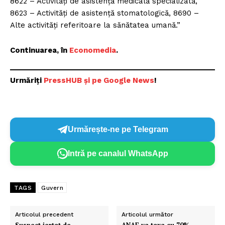
8622 – Activități de asistență medicală specializată,
8623 – Activități de asistență stomatologică, 8690 –
Alte activități referitoare la sănătatea umană.”
Continuarea, în
Economedia
.
Urmăriți
PressHUB și pe Google News
!
Urmărește-ne pe Telegram
Intră pe canalul WhatsApp
TAGS
Guvern
Articolul precedent
Articolul următor
Suspect iertat de
ANAF va taxa cu 70%