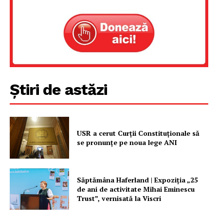
Un proiect
FREEDOM HOUSE ROMÂNIA
PRESShub
Știri de astăzi
Despre noi / Echipa
Proiecte editoriale
USR a cerut Curții Constituționale să
Rețea
se pronunțe pe noua lege ANI
Contact
Săptămâna Haferland | Expoziţia „25
de ani de activitate Mihai Eminescu
Trust”, vernisată la Viscri