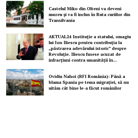
Castelul Miko din Olteni va deveni
muzeu şi va fi inclus în Ruta curiilor din
Transilvania
AKTUAL24 Instituție a statului, omagiu
lui Ion Iliescu pentru contribuția la
„păstrarea adevărului istoric” despre
Revoluție. Iliescu fusese acuzat de
infracțiuni contra umanității în...
Ovidiu Nahoi (RFI România): Până a
blama Spania pe tema migrației, să nu
uităm cât bine le-a făcut românilor