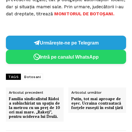
dar și situația mamei sale. Prin urmare, judecătorii i-au
dat dreptate, titrează
MONITORUL DE BOTOȘANI.
Urmărește-ne pe Telegram
Intră pe canalul WhatsApp
TAGS
Botosani
Articolul precedent
Articolul următor
Familia sindicalistul Rădoi
Putin, tot mai aproape de
a subînchiriat un spațiu de
eşec. Ucraina contraatacă
la metrou cu un preț de 10
forţele ruseşti în estul ţării
ori mai mare. „Rakeți”,
pentru uciderea lui Drulă.