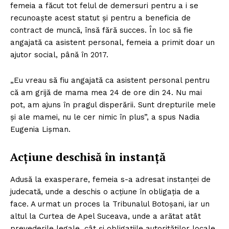
femeia a făcut tot felul de demersuri pentru a i se
recunoaște acest statut și pentru a beneficia de
contract de muncă, însă fără succes. În loc să fie
angajată ca asistent personal, femeia a primit doar un
ajutor social, până în 2017.
„Eu vreau să fiu angajată ca asistent personal pentru
că am grijă de mama mea 24 de ore din 24. Nu mai
pot, am ajuns în pragul disperării. Sunt drepturile mele
şi ale mamei, nu le cer nimic în plus”, a spus Nadia
Eugenia Lișman.
Acţiune deschisă în instanţă
Adusă la exasperare, femeia s-a adresat instanței de
judecată, unde a deschis o acțiune în obligația de a
face. A urmat un proces la Tribunalul Botoșani, iar un
altul la Curtea de Apel Suceava, unde a arătat atât
prevederile legale, cât și obligațiile autorităților locale,