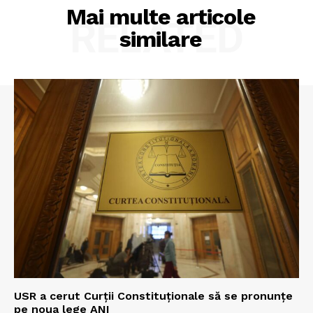
Mai multe articole
RELATED
similare
USR a cerut Curții Constituționale să se pronunțe
pe noua lege ANI