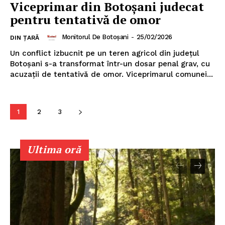
Viceprimar din Botoșani judecat
pentru tentativă de omor
Monitorul De Botoșani
-
25/02/2026
DIN ȚARĂ
Un conflict izbucnit pe un teren agricol din județul
Botoșani s-a transformat într-un dosar penal grav, cu
acuzații de tentativă de omor. Viceprimarul comunei...
1
2
3
Un proiect
Ultima oră
FREEDOM HOUSE ROMÂNIA
PRESShub