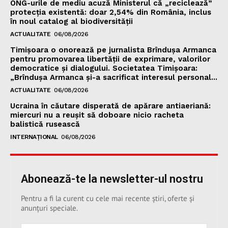
ONG-urile de mediu acuză Ministerul că „reciclează”
protecția existentă: doar 2,54% din România, inclus
în noul catalog al biodiversității
ACTUALITATE
06/08/2026
Timișoara o onorează pe jurnalista Brîndușa Armanca
pentru promovarea libertății de exprimare, valorilor
democratice și dialogului. Societatea Timișoara:
„Brîndușa Armanca și-a sacrificat interesul personal...
ACTUALITATE
06/08/2026
Ucraina în căutare disperată de apărare antiaeriană:
miercuri nu a reușit să doboare nicio racheta
balistică rusească
INTERNAȚIONAL
06/08/2026
Abonează-te la newsletter-ul nostru
Pentru a fi la curent cu cele mai recente știri, oferte și
anunțuri speciale.