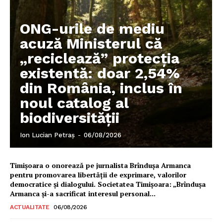
Despre noi / Echipa
Proiecte editoriale
ONG-urile de mediu
Rețea
acuză Ministerul că
Contact
„reciclează” protecția
existentă: doar 2,54%
din România, inclus în
noul catalog al
biodiversității
Ion Lucian Petraș
-
06/08/2026
Timișoara o onorează pe jurnalista Brîndușa Armanca
pentru promovarea libertății de exprimare, valorilor
democratice și dialogului. Societatea Timișoara: „Brîndușa
Armanca și-a sacrificat interesul personal...
ACTUALITATE
06/08/2026