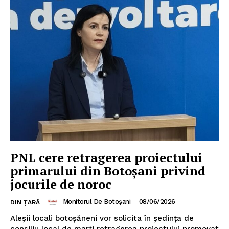
PNL cere retragerea proiectului
primarului din Botoșani privind
jocurile de noroc
Monitorul De Botoșani
-
08/06/2026
DIN ȚARĂ
Aleşii locali botoşăneni vor solicita în şedinţa de
consiliu local de marţi retragerea proiectului promovat