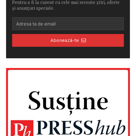
Pentru a fi la curent cu cele mai recente știri, oferte
și anunțuri speciale.
Abonează-te