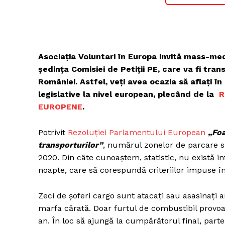
Asociația Voluntari în Europa invită mass-med
ședința Comisiei de Petiții PE, care va fi tra
României. Astfel, veți avea ocazia să aflați în 
legislative la nivel european, plecând de la
R
EUROPENE
.
Potrivit
Rezoluției Parlamentului European
„Foa
transporturilor”
, numărul zonelor de parcare s
2020. Din câte cunoaștem, statistic, nu există i
noapte, care să corespundă criteriilor impuse 
Zeci de șoferi cargo sunt atacați sau asasinați 
marfa cărată. Doar furtul de combustibil prov
an. În loc să ajungă la cumpărătorul final, part