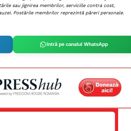
ile sau jignirea membrilor, serviciile contra cost,
auzei. Postările membrilor reprezintă păreri personale.
Intră pe canalul WhatsApp
PRESShub
Despre noi / Echipa