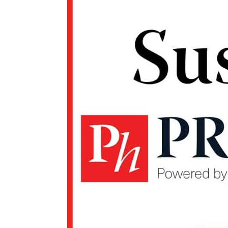
Un pro
FREEDOM
ROMÂ