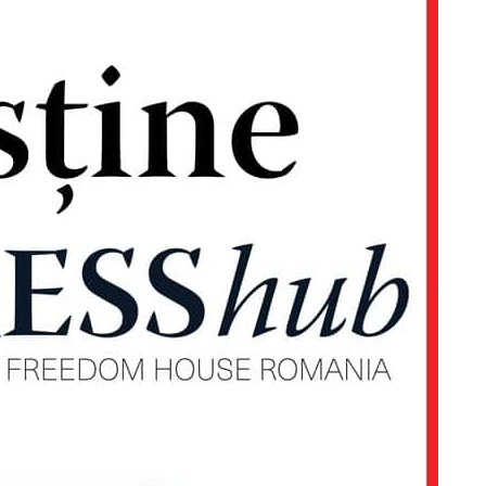
Proiecte editoriale
Rețea
Contact
iect
 HOUSE
NIA