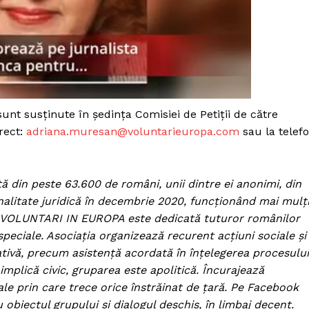
sunt susținute în ședința Comisiei de Petiții de către
rect:
adriana.muresan@voluntarieuropa.com
sau la telef
ă din peste 63.600 de români, unii dintre ei anonimi, din
nalitate juridică în decembrie 2020, funcționând mai mulț
k. VOLUNTARI IN EUROPA este dedicată tuturor românilor
speciale. Asociația organizează recurent acțiuni sociale și
ativă, precum asistență acordată în înțelegerea procesului
 implică civic, gruparea este apolitică. Încurajează
le prin care trece orice înstrăinat de țară. Pe Facebook
obiectul grupului și dialogul deschis, în limbaj decent.