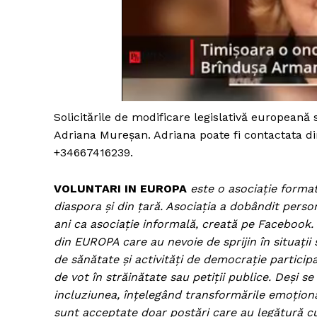
Solicitările de modificare legislativă europeană 
Adriana Mureșan. Adriana poate fi contactata di
+34667416239.
VOLUNTARI IN EUROPA
este o asociație format
diaspora și din țară. Asociația a dobândit perso
ani ca asociație informală, creată pe Faceboo
din EUROPA care au nevoie de sprijin în situații 
de sănătate și activități de democrație particip
de vot în străinătate sau petiții publice. Deși se
incluziunea, înțelegând transformările emoționa
sunt acceptate doar postări care au legătură cu 