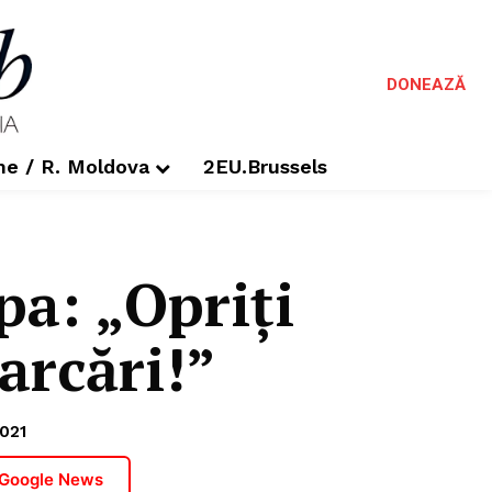
DONEAZĂ
me / R. Moldova
2EU.Brussels
pa: „Opriți
arcări!”
021
 Google News