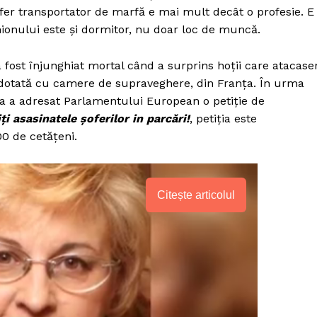
fer transportator de marfă e mai mult decât o profesie. E
mionului este și dormitor, nu doar loc de muncă.
 fost înjunghiat mortal când a surprins hoții care atacase
e dotată cu camere de supraveghere, din Franța. În urma
opa a adresat Parlamentului European o petiție de
ți asasinatele șoferilor in parcări!
, petiția este
00 de cetățeni.
Citește articolul