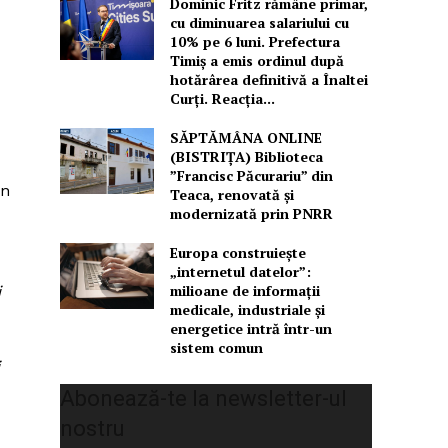
Dominic Fritz rămâne primar,
cu diminuarea salariului cu
10% pe 6 luni. Prefectura
Timiș a emis ordinul după
hotărârea definitivă a Înaltei
Curți. Reacția...
SĂPTĂMÂNA ONLINE
(BISTRIȚA) Biblioteca
”Francisc Păcurariu” din
on
Teaca, renovată și
modernizată prin PNRR
Europa construiește
„internetul datelor”:
milioane de informații
i
medicale, industriale și
energetice intră într-un
sistem comun
Abonează-te la newsletter-ul
nostru