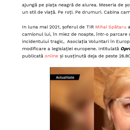
ajungă pe piața neagră de aiurea. Meseria de șo
un stil de viață. Pe roți. Pe drumuri. Cabina ca
In luna mai 2021, șoferul de TIR
Mihai Spătaru
a
camionul lui, în miez de noapte, într-o parcar
incidentului tragic, Asociația Voluntari în Eur
modificare a legislației europene. Intitulată
Opri
publicată
online
și susținută deja de peste 26.8