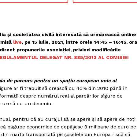
ia și societatea civilă interesată să urmărească online
nsmisă
live
, pe 15 iulie, 2021, între orele 14:45 – 16:45, or
direct propunerile asociației, privind modificările
EGULAMENTUL DELEGAT NR. 885/2013 AL COMISIEI
ia de parcurs pentru un spațiu european unic al
igure ar fi trebuit să crească cu 40% din 2010 până în
nformații despre numărul real al parcărilor sigure de
în urmă cu un deceniu.
anual, pentru că au curajul să se apere și să apere de hoți
oacă pagube economice ce depășesc 8 milioane de euro pe
e din marfa transportată pe șoselele din Europa riscă să