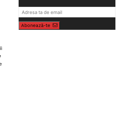
Abonează-te
i
e
e