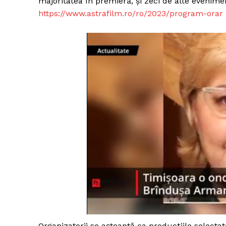
majoritatea în premieră, și zeci de alte evenim
https://www.astrafilm.ro/ro/2023/program-orar
Organizatorii se așteaptă ca producțiile selecta