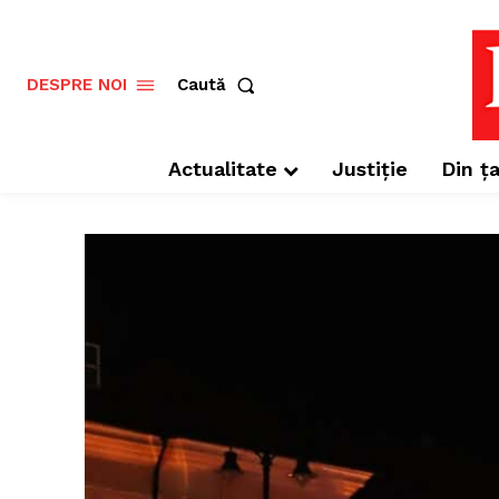
Caută
DESPRE NOI
Actualitate
Justiție
Din ța