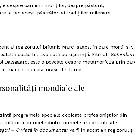
, e despre oamenii munților, despre păstorit,
le fac acești păstrători ai tradițiilor milenare.
ent al regizorului britanic Marc Isaacs, în care morții și vii
cealaltă poate fi traversată cu ușurință. Filmul „
Schimbar
Mol Dalsgaard, este o poveste despre metamorfoza prin car
cele mai periculoase orașe din lume.
sonalități mondiale ale
zintă programele speciale dedicate profesioniștilor din
a întâlnirii cu unele dintre numele importante ale
ștri – O viață în documentar
va fi în acest an regizorul și