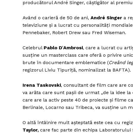
producătorul André Singer, câștigător al premi
Având o carieră de 50 de ani,
André Singer
a re
televiziune și a lucrat cu personalități mondi
Pennebaker, Robert Drew sau Fred Wiseman.
Celebrul
Pablo D
’
Ambrosi
, care a lucrat cu ar
susține un masterclass care oferă o privire un
brute în documentare emblematice (
Cre
ând le
regizorul Liviu Tipuriță, nominalizat la BAFTA).
Irena Taskovski
, consultant de film care are c
va arăta care sunt pașii de urmat „de la idee la 
care are la activ peste 40 de proiecte și filme 
Berlinale, Locarno sau Tribeca, va susține un m
O altă întâlnire mult așteptată este cea cu regiz
Taylor,
care fac parte din echipa Laboratorului S