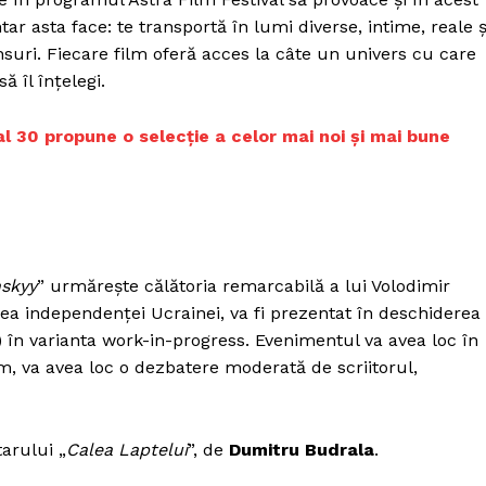
Proiecte editoriale
r asta face: te transportă în lumi diverse, intime, reale ș
Rețea
nsuri. Fiecare film oferă acces la câte un univers cu care
Contact
ă îl înțelegi.
iect
 HOUSE
val 30 propune o selecție a celor mai noi și mai bune
NIA
nskyy
” urmărește călătoria remarcabilă a lui Volodimir
rea independenței Ucrainei, va fi prezentat în deschiderea
) în varianta work-in-progress. Evenimentul va avea loc în
, va avea loc o dezbatere moderată de scriitorul,
arului „
Calea Laptelui
”, de
Dumitru Budrala
.