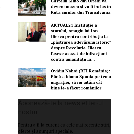
Castelul Miko din Olteni va
deveni muzeu şi va fi inclus în
i
Ruta curiilor din Transilvania
AKTUAL24 Instituție a
statului, omagiu lui Ion
Iliescu pentru contribuția la
„păstrarea adevărului istoric”
despre Revoluție. Iliescu
fusese acuzat de infracțiuni
contra umanității în...
Ovidiu Nahoi (RFI România):
Până a blama Spania pe tema
migrației, să nu uităm cât
bine le-a făcut românilor
Abonează-te la newsletter-ul
nostru
Pentru a fi la curent cu cele mai recente știri,
oferte și anunțuri speciale.