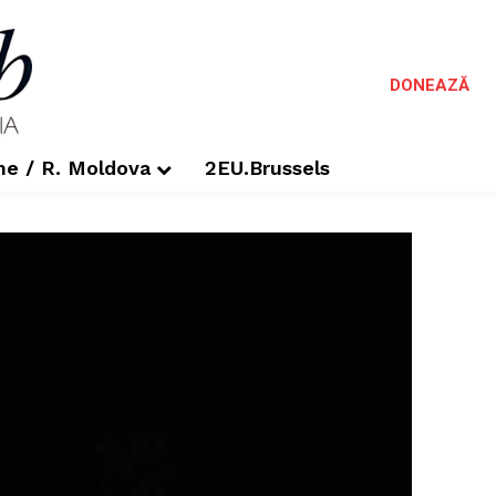
DONEAZĂ
me / R. Moldova
2EU.Brussels