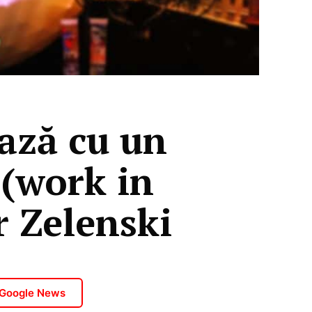
ează cu un
 (work in
r Zelenski
 Google News