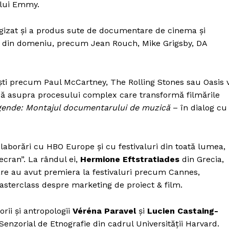
ului Emmy.
gizat și a produs sute de documentare de cinema și
ale din domeniu, precum Jean Rouch, Mike Grigsby, DA
tiști precum Paul McCartney, The Rolling Stones sau Oasis 
ică asupra procesului complex care transformă filmările
gende: Montajul documentarului de muzică
– în dialog cu
olaborări cu HBO Europe și cu festivaluri din toată lumea,
ecran”. La rândul ei,
Hermione Eftstratiades
din Grecia,
care au avut premiera la festivaluri precum Cannes,
asterclass despre marketing de proiect & film.
orii și antropologii
Véréna Paravel
și
Lucien Castaing-
enzorial de Etnografie din cadrul Universității Harvard.