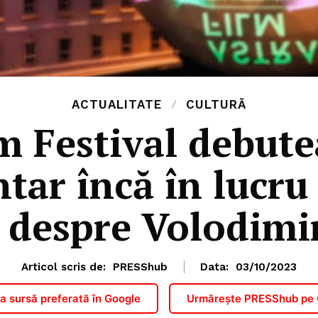
ACTUALITATE
CULTURĂ
m Festival debut
ar încă în lucru
 despre Volodimi
Articol scris de:
PRESShub
Data:
03/10/2023
 sursă preferată în Google
Urmărește PRESShub pe