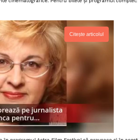
ente cinematografice. Pentru bilete și programul complet:
Citește articolul
PRESShub
Despre noi / Echipa
te în programul Astra Film Festival să provoace și în acest