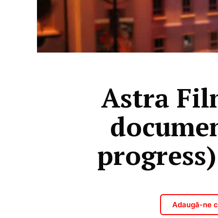
Astra Fil
document
progress)
Adaugă-ne ca