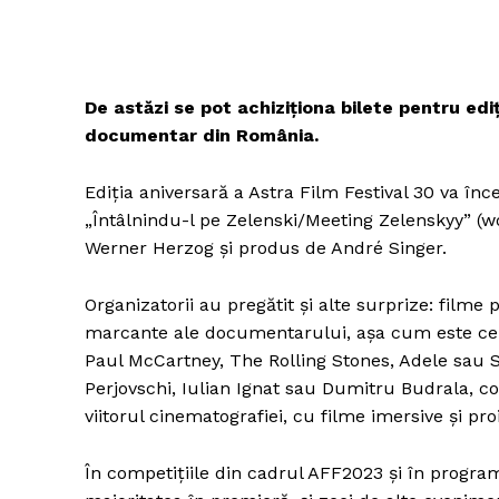
De astăzi se pot achiziționa bilete pentru edi
documentar din România.
Ediția aniversară a Astra Film Festival 30 va înc
„Întâlnindu-l pe Zelenski/Meeting Zelenskyy” (wo
Werner Herzog și produs de André Singer.
Organizatorii au pregătit și alte surprize: filme
marcante ale documentarului, așa cum este cele
Paul McCartney, The Rolling Stones, Adele sau 
Perjovschi, Iulian Ignat sau Dumitru Budrala, con
viitorul cinematografiei, cu filme imersive și pro
În competițiile din cadrul AFF2023 și în progra