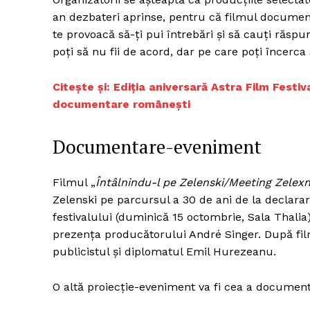
an dezbateri aprinse, pentru că filmul documenta
te provoacă să-ți pui întrebări și să cauți răspu
poți să nu fii de acord, dar pe care poți încerca s
Un pro
FREEDOM
Citește și: Ediția aniversară Astra Film Festi
ROMÂ
documentare românești
Documentare-eveniment
Filmul „
Întâlnindu-l pe Zelenski/Meeting Zelex
Zelenski pe parcursul a 30 de ani de la declara
festivalului (duminică 15 octombrie, Sala Thalia
prezența producătorului André Singer. După film
publicistul și diplomatul Emil Hurezeanu.
O altă proiecție-eveniment va fi cea a document