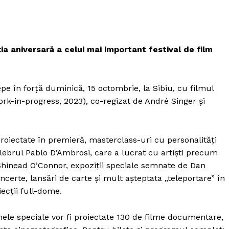
ția aniversară a celui mai important festival de film
epe în forță duminică, 15 octombrie, la Sibiu, cu filmul
rk-in-progress, 2023), co-regizat de André Singer și
 proiectate în premieră, masterclass-uri cu personalități
brul Pablo D’Ambrosi, care a lucrat cu artiști precum
Shinead O’Connor, expoziții speciale semnate de Dan
certe, lansări de carte și mult așteptata „teleportare” în
iecții full-dome.
mele speciale vor fi proiectate 130 de filme documentare,