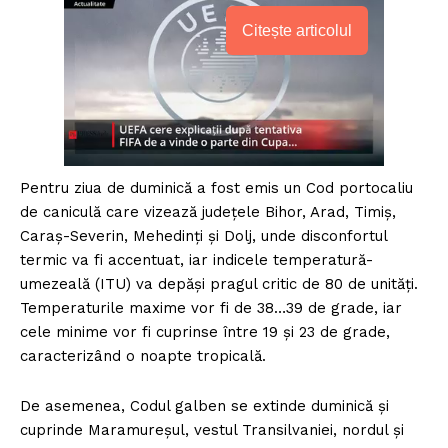
Citește articolul
Pentru ziua de duminică a fost emis un Cod portocaliu
de caniculă care vizează judeţele Bihor, Arad, Timiş,
Caraş-Severin, Mehedinţi şi Dolj, unde disconfortul
termic va fi accentuat, iar indicele temperatură-
umezeală (ITU) va depăşi pragul critic de 80 de unităţi.
Temperaturile maxime vor fi de 38…39 de grade, iar
cele minime vor fi cuprinse între 19 şi 23 de grade,
caracterizând o noapte tropicală.
De asemenea, Codul galben se extinde duminică şi
cuprinde Maramureşul, vestul Transilvaniei, nordul şi