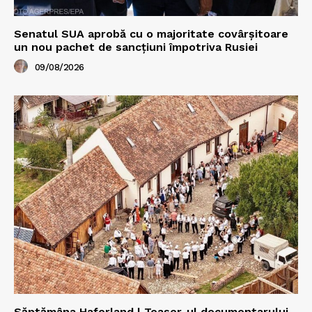
Senatul SUA aprobă cu o majoritate covârșitoare
un nou pachet de sancțiuni împotriva Rusiei
09/08/2026
Săptămâna Haferland | Teaser-ul documentarului