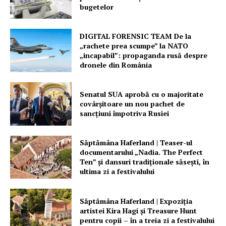
bugetelor
DIGITAL FORENSIC TEAM De la
„rachete prea scumpe” la NATO
„incapabil”: propaganda rusă despre
dronele din România
Senatul SUA aprobă cu o majoritate
covârșitoare un nou pachet de
sancțiuni împotriva Rusiei
Săptămâna Haferland | Teaser-ul
documentarului „Nadia. The Perfect
Ten” şi dansuri tradiţionale săseşti, în
ultima zi a festivalului
Săptămâna Haferland | Expoziţia
artistei Kira Hagi şi Treasure Hunt
pentru copii – în a treia zi a festivalului