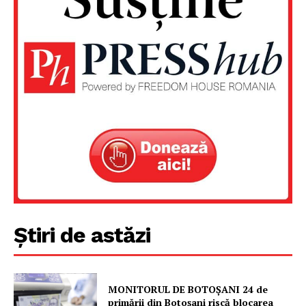
Un proiect
FREEDOM HOUSE ROMÂNIA
PRESShub
Despre noi / Echipa
Proiecte editoriale
Știri de astăzi
Rețea
Contact
MONITORUL DE BOTOȘANI 24 de
primării din Botoșani riscă blocarea