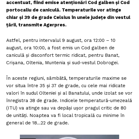
accentuat, fiind emise atenționări Cod galben şi Cod
portocaliu de caniculă. Temperaturile vor atinge
chiar și 39 de grade Celsius în unele județe din vestul
țării, transmite Agerpres.
Astfel, pentru intervalul 9 august, ora 12:00 – 10
august, ora 10:00, a fost emis un Cod galben de
caniculă şi disconfort termic ridicat, pentru Banat,
Crişana, Oltenia, Muntenia şi sud-vestul Dobrogei.
În aceste regiuni, sâmbătă, temperaturile maxime se
vor situa între 35 şi 37 de grade, cu cele mai ridicate
valori în sudul Olteniei şi al Banatului, unde izolat se vor
înregistra 38 de grade. Indicele temperatură-umezeală
(ITU) va atinge sau va depăşi uşor pragul critic de 80
de unităţi. Noaptea va fi local tropicală cu minime în
general de 18…22 de grade.