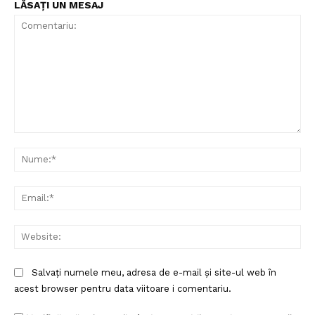
LĂSAȚI UN MESAJ
Comentariu:
Nu
Ema
Web
Salvați numele meu, adresa de e-mail și site-ul web în
acest browser pentru data viitoare i comentariu.