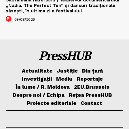
„Nadia. The Perfect Ten” şi dansuri tradiţionale
săseşti, în ultima zi a festivalului
09/08/2026
PressHUB
Actualitate
Justiție
Din țară
Investigații
Mediu
Reportaje
În lume / R. Moldova
2EU.Brussels
Despre noi / Echipa
Rețea PressHUB
Proiecte editoriale
Contact