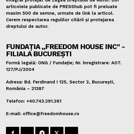
integral protejat de Legea Dreptului de Autor. Din
articolele publicate de PRESShub pot fi preluate
maxim 500 de semne, urmate de link la articol.
Cerem respectarea regulilor citării și protejarea
dreptului de autor.
FUNDAȚIA „FREEDOM HOUSE INC" -
FILIALA BUCUREȘTI
Formă legală: ONG / Fundație; Nr. înregistrare: AOT.
127/PJ/2004
Adresa: Bd. Ferdinand I 125, Sector 2, București,
România – 21387
Telefon: +40.743.291.261
E-mail: office@freedomhouse.ro