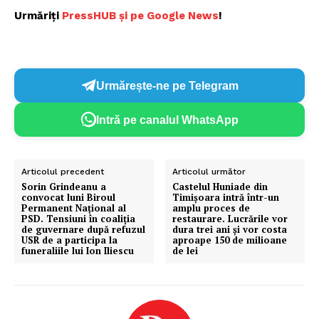
Urmăriți
PressHUB și pe Google News
!
Urmărește-ne pe Telegram
Intră pe canalul WhatsApp
Articolul precedent
Articolul următor
Sorin Grindeanu a
Castelul Huniade din
convocat luni Biroul
Timișoara intră într-un
Permanent Național al
amplu proces de
PSD. Tensiuni în coaliția
restaurare. Lucrările vor
de guvernare după refuzul
dura trei ani și vor costa
USR de a participa la
aproape 150 de milioane
funeraliile lui Ion Iliescu
de lei