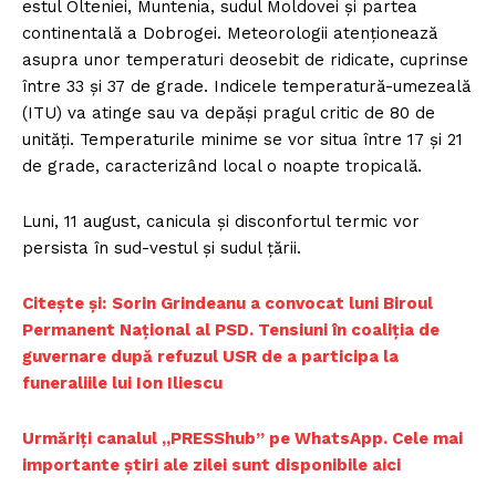
estul Olteniei, Muntenia, sudul Moldovei şi partea
continentală a Dobrogei. Meteorologii atenţionează
asupra unor temperaturi deosebit de ridicate, cuprinse
între 33 şi 37 de grade. Indicele temperatură-umezeală
(ITU) va atinge sau va depăşi pragul critic de 80 de
unităţi. Temperaturile minime se vor situa între 17 şi 21
de grade, caracterizând local o noapte tropicală.
Luni, 11 august, canicula şi disconfortul termic vor
persista în sud-vestul şi sudul ţării.
Citește și:
Sorin Grindeanu a convocat luni Biroul
Permanent Național al PSD. Tensiuni în coaliția de
guvernare după refuzul USR de a participa la
funeraliile lui Ion Iliescu
Urmăriți canalul „PRESShub” pe WhatsApp. Cele mai
importante știri ale zilei sunt disponibile aici