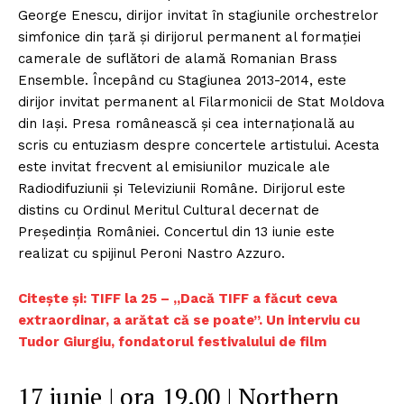
George Enescu, dirijor invitat în stagiunile orchestrelor
simfonice din ţară şi dirijorul permanent al formaţiei
camerale de suflători de alamă Romanian Brass
Ensemble. Începând cu Stagiunea 2013-2014, este
dirijor invitat permanent al Filarmonicii de Stat Moldova
din Iaşi. Presa românească şi cea internaţională au
scris cu entuziasm despre concertele artistului. Acesta
este invitat frecvent al emisiunilor muzicale ale
Radiodifuziunii şi Televiziunii Române. Dirijorul este
distins cu Ordinul Meritul Cultural decernat de
Preşedinţia României. Concertul din 13 iunie este
realizat cu spijinul Peroni Nastro Azzuro.
Citește și: TIFF la 25 – „Dacă TIFF a făcut ceva
extraordinar, a arătat că se poate”. Un interviu cu
Tudor Giurgiu, fondatorul festivalului de film
17 iunie | ora 19.00 | Northern