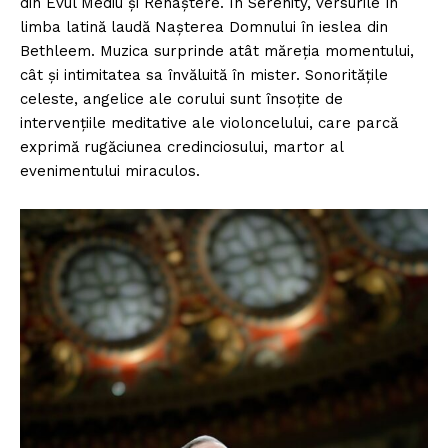
din Evul Mediu și Renaștere. În Serenity, versurile în
limba latină laudă Nașterea Domnului în ieslea din
Bethleem. Muzica surprinde atât măreția momentului,
cât și intimitatea sa învăluită în mister. Sonoritățile
celeste, angelice ale corului sunt însoțite de
intervențiile meditative ale violoncelului, care parcă
exprimă rugăciunea credinciosului, martor al
evenimentului miraculos.