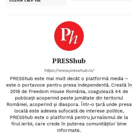
crizele care vin
PRESShub
https://www.presshub.ro/
PRESShub este mai mult decât o platformă media –
este o portavoce pentru presa independentă. Creată în
2018 de Freedom House România, coagulează 44 de
publicații acoperind peste jumătate din teritoriul
României, acoperind și diaspora. Într-o țară unde presa
locală este adesea sufocată de interese politice,
PRESShub este o platformă pentru jurnalismul de la
Un proiect
firul ierbii, care crede în puterea comunităților bine
FREEDOM HOUSE ROMÂNIA
informate.