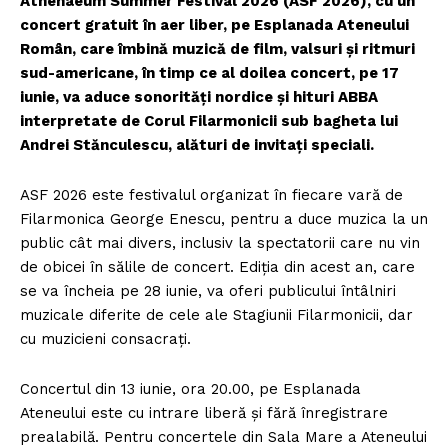
Athenaeum Summer Festival 2026 (ASF 2026), cu un
concert gratuit în aer liber, pe Esplanada Ateneului
Român, care îmbină muzică de film, valsuri și ritmuri
sud-americane, în timp ce al doilea concert, pe 17
iunie, va aduce sonorități nordice și hituri ABBA
interpretate de Corul Filarmonicii sub bagheta lui
Andrei Stănculescu, alături de invitați speciali.
ASF 2026 este festivalul organizat în fiecare vară de
Filarmonica George Enescu, pentru a duce muzica la un
public cât mai divers, inclusiv la spectatorii care nu vin
de obicei în sălile de concert. Ediția din acest an, care
se va încheia pe 28 iunie, va oferi publicului întâlniri
muzicale diferite de cele ale Stagiunii Filarmonicii, dar
cu muzicieni consacrați.
Concertul din 13 iunie, ora 20.00, pe Esplanada
Ateneului este cu intrare liberă și fără înregistrare
prealabilă. Pentru concertele din Sala Mare a Ateneului