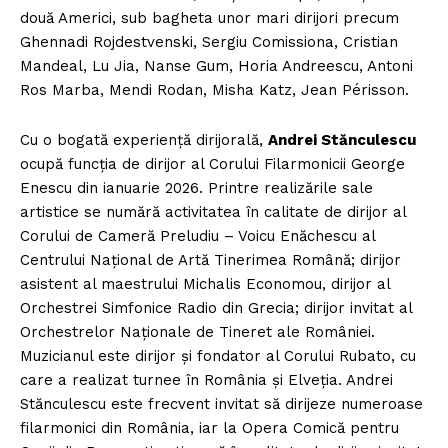
două Americi, sub bagheta unor mari dirijori precum
Ghennadi Rojdestvenski, Sergiu Comissiona, Cristian
Mandeal, Lu Jia, Nanse Gum, Horia Andreescu, Antoni
Ros Marba, Mendi Rodan, Misha Katz, Jean Périsson.
Cu o bogată experiență dirijorală,
Andrei Stănculescu
ocupă funcția de dirijor al Corului Filarmonicii George
Enescu din ianuarie 2026. Printre realizările sale
artistice se numără activitatea în calitate de dirijor al
Corului de Cameră Preludiu – Voicu Enăchescu al
Centrului Național de Artă Tinerimea Română; dirijor
asistent al maestrului Michalis Economou, dirijor al
Orchestrei Simfonice Radio din Grecia; dirijor invitat al
Orchestrelor Naționale de Tineret ale României.
Muzicianul este dirijor și fondator al Corului Rubato, cu
care a realizat turnee în România și Elveția. Andrei
Stănculescu este frecvent invitat să dirijeze numeroase
filarmonici din România, iar la Opera Comică pentru