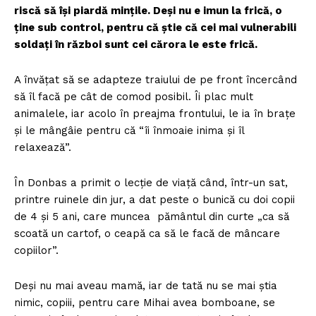
riscă să își piardă mințile. Deși nu e imun la frică, o
ține sub control, pentru că știe că cei mai vulnerabili
soldați în război sunt cei cărora le este frică.
A învățat să se adapteze traiului de pe front încercând
să îl facă pe cât de comod posibil. Îi plac mult
animalele, iar acolo în preajma frontului, le ia în brațe
și le mângâie pentru că “îi înmoaie inima și îl
relaxează”.
În Donbas a primit o lecție de viață când, într-un sat,
printre ruinele din jur, a dat peste o bunică cu doi copii
de 4 și 5 ani, care muncea pământul din curte „ca să
scoată un cartof, o ceapă ca să le facă de mâncare
copiilor”.
Deși nu mai aveau mamă, iar de tată nu se mai știa
nimic, copiii, pentru care Mihai avea bomboane, se