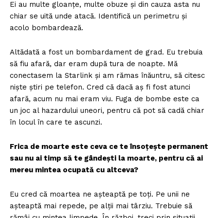
Ei au multe gloanțe, multe obuze și din cauza asta nu
chiar se uită unde atacă. Identifică un perimetru și
acolo bombardează.
Altădată a fost un bombardament de grad. Eu trebuia
să fiu afară, dar eram după tura de noapte. Mă
conectasem la Starlink și am rămas înăuntru, să citesc
niște știri pe telefon. Cred că dacă aș fi fost atunci
afară, acum nu mai eram viu. Fuga de bombe este ca
un joc al hazardului uneori, pentru că pot să cadă chiar
în locul în care te ascunzi.
Frica de moarte este ceva ce te însoțește permanent
sau nu ai timp să te gândești la moarte, pentru că ai
mereu mintea ocupată cu altceva?
Eu cred că moartea ne așteaptă pe toți. Pe unii ne
așteaptă mai repede, pe alții mai târziu. Trebuie să
rămâi cu mintea limpede. În război, treci prin situații