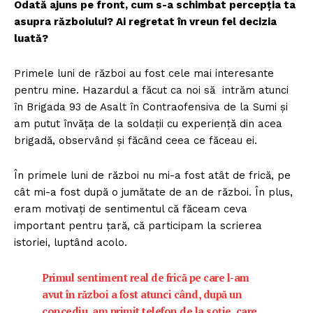
Odată ajuns pe front, cum s-a schimbat percepția ta
asupra războiului? Ai regretat în vreun fel decizia
luată?
Primele luni de război au fost cele mai interesante
pentru mine. Hazardul a făcut ca noi să intrăm atunci
în Brigada 93 de Asalt în Contraofensiva de la Sumi și
am putut învăța de la soldații cu experiență din acea
brigadă, observând și făcând ceea ce făceau ei.
În primele luni de război nu mi-a fost atât de frică, pe
cât mi-a fost după o jumătate de an de război. În plus,
eram motivați de sentimentul că făceam ceva
important pentru țară, că participam la scrierea
istoriei, luptând acolo.
Primul sentiment real de frică pe care l-am
avut în război a fost atunci când, după un
concediu, am primit telefon de la soție, care