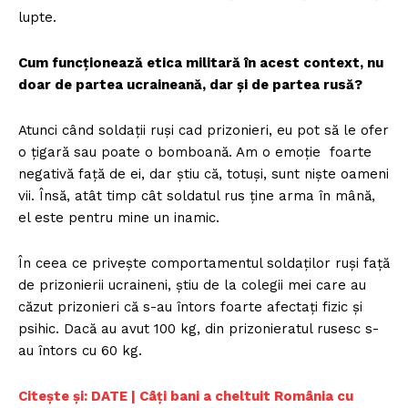
lupte.
Cum funcționează etica militară în acest context, nu
doar de partea ucraineană, dar și de partea rusă?
Atunci când soldații ruși cad prizonieri, eu pot să le ofer
o țigară sau poate o bomboană. Am o emoție foarte
negativă față de ei, dar știu că, totuși, sunt niște oameni
vii. Însă, atât timp cât soldatul rus ține arma în mână,
el este pentru mine un inamic.
În ceea ce privește comportamentul soldaților ruși față
de prizonierii ucraineni, știu de la colegii mei care au
căzut prizonieri că s-au întors foarte afectați fizic și
psihic. Dacă au avut 100 kg, din prizonieratul rusesc s-
au întors cu 60 kg.
Citește și: DATE | Câți bani a cheltuit România cu