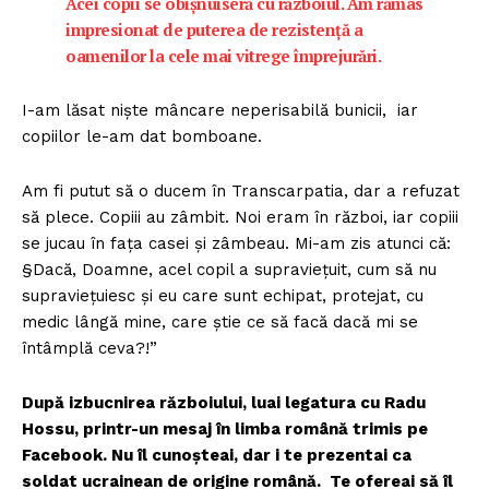
Acei copii se obișnuiseră cu războiul. Am rămas
impresionat de puterea de rezistență a
oamenilor la cele mai vitrege împrejurări.
I-am lăsat niște mâncare neperisabilă bunicii, iar
copiilor le-am dat bomboane.
Am fi putut să o ducem în Transcarpatia, dar a refuzat
să plece. Copiii au zâmbit. Noi eram în război, iar copiii
se jucau în fața casei și zâmbeau. Mi-am zis atunci că:
§Dacă, Doamne, acel copil a supraviețuit, cum să nu
supraviețuiesc și eu care sunt echipat, protejat, cu
medic lângă mine, care știe ce să facă dacă mi se
întâmplă ceva?!”
După izbucnirea războiului, luai legatura cu Radu
Hossu, printr-un mesaj în limba română trimis pe
Facebook. Nu îl cunoșteai, dar i te prezentai ca
soldat ucrainean de origine română. Te ofereai să îl