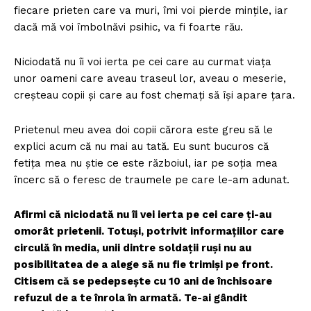
fiecare prieten care va muri, îmi voi pierde mințile, iar
dacă mă voi îmbolnăvi psihic, va fi foarte rău.
Niciodată nu îi voi ierta pe cei care au curmat viața
unor oameni care aveau traseul lor, aveau o meserie,
creșteau copii și care au fost chemați să își apare țara.
Prietenul meu avea doi copii cărora este greu să le
explici acum că nu mai au tată. Eu sunt bucuros că
fetița mea nu știe ce este războiul, iar pe soția mea
încerc să o feresc de traumele pe care le-am adunat.
Afirmi că niciodată nu îi vei ierta pe cei care ți-au
omorât prietenii. Totuși, potrivit informațiilor care
circulă în media, unii dintre soldații ruși nu au
posibilitatea de a alege să nu fie trimiși pe front.
Citisem că se pedepsește cu 10 ani de închisoare
refuzul de a te înrola în armată. Te-ai gândit