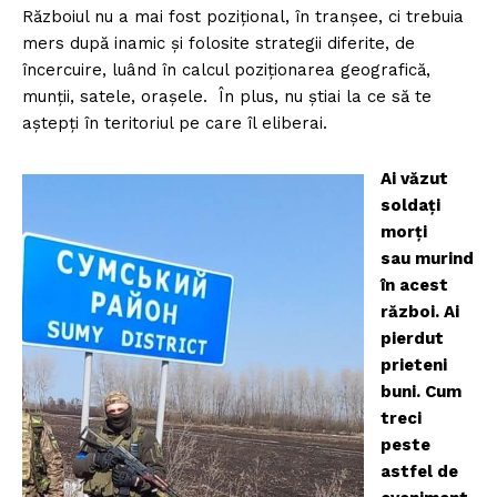
Războiul nu a mai fost pozițional, în tranșee, ci trebuia
mers după inamic și folosite strategii diferite, de
încercuire, luând în calcul poziționarea geografică,
munții, satele, orașele. În plus, nu știai la ce să te
aștepți în teritoriul pe care îl eliberai.
Ai văzut
soldați
morți
sau murind
în acest
război. Ai
pierdut
prieteni
buni. Cum
treci
peste
astfel de