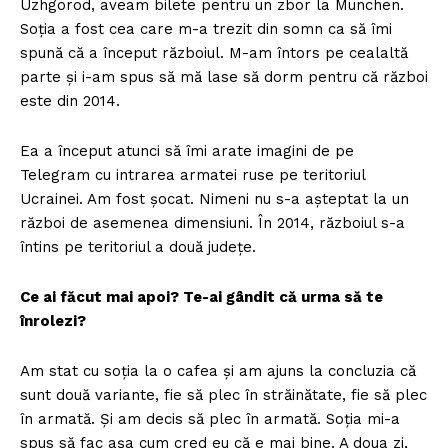
Uzhgorod, aveam bilete pentru un zbor la Munchen.
Soția a fost cea care m-a trezit din somn ca să îmi
spună că a început războiul. M-am întors pe cealaltă
parte și i-am spus să mă lase să dorm pentru că război
este din 2014.
Ea a început atunci să îmi arate imagini de pe
Telegram cu intrarea armatei ruse pe teritoriul
Ucrainei. Am fost șocat. Nimeni nu s-a așteptat la un
război de asemenea dimensiuni. În 2014, războiul s-a
întins pe teritoriul a două județe.
Ce ai făcut mai apoi? Te-ai gândit că urma să te
înrolezi?
Am stat cu soția la o cafea și am ajuns la concluzia că
sunt două variante, fie să plec în străinătate, fie să plec
în armată. Și am decis să plec în armată. Soția mi-a
spus să fac așa cum cred eu că e mai bine. A doua zi,