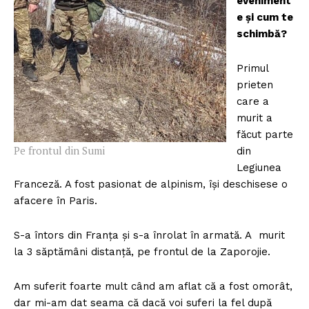
eveniment
e și cum te
schimbă?
Primul
prieten
care a
murit a
făcut parte
Pe frontul din Sumi
din
Legiunea
Franceză. A fost pasionat de alpinism, își deschisese o
afacere în Paris.
S-a întors din Franța și s-a înrolat în armată. A murit
la 3 săptămâni distanță, pe frontul de la Zaporojie.
Am suferit foarte mult când am aflat că a fost omorât,
dar mi-am dat seama că dacă voi suferi la fel după