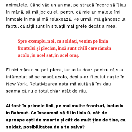
animalele. Când văd un animal pe stradă încerc să îl iau
în mână, să mă joc cu el, pentru că mie animalele îmi
înmoaie inima și mă relaxează. Pe urmă, mă gândesc la
faptul că alții sunt în situații mai grele decât a mea.
Spre exemplu, noi, ca soldați, venim pe linia
frontului și plecăm, însă sunt civili care rămân
acolo, în acel sat, în acel oraș.
Ei nici măcar nu pot pleca, iar asta doar pentru că s-a
întâmplat să se nască acolo, deși s-ar fi putut naște în
New York. Relativizarea asta mă ajută să îmi dau
seama că nu e totul chiar atât de rău.
Ai fost în primele linii, pe mai multe fronturi, inclusiv
în Bahmut. Ce înseamnă să fii în linia 0, cât de
aproape ești de moarte și cât de mult ține de tine, ca
soldat, posibilitatea de a te salva?