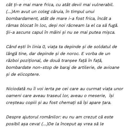
cât ți-e mai mare frica, cu atât devii mai vulnerabil.
(…)Am avut un coleg căruia, în timpul unui
bombardament, atât de mare i-a fost frica, încât a
rămas blocat în loc, deși noi răcneam la el ca să fugă.
Și-a ascuns capul în mâini și nu se mai putea mișca.
Când ești în linia 0, viața ta depinde și de soldatul de
lângă tine, dar depinde și de noroc. E vorba de un
război pozițional, de două tranșee față în față,
bombardate non-stop de baraj de artilerie, de avioane
și de elicoptere.
Niciodată nu îi voi ierta pe cei care au curmat viața unor
oameni care aveau traseul lor, aveau o meserie, își
creșteau copiii și au fost chemați să își apare țara.
Despre ajutorul românilor: eu nu am crezut că este
posibil așa ceva! (…)De la început aș vrea să le