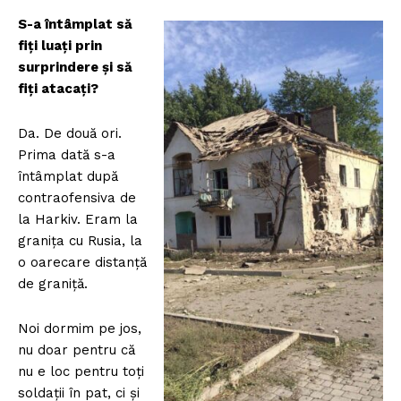
S-a întâmplat să
fiți luați prin
surprindere și să
fiți atacați?
Da. De două ori.
Prima dată s-a
întâmplat după
contraofensiva de
la Harkiv. Eram la
granița cu Rusia, la
o oarecare distanță
de graniță.
Noi dormim pe jos,
nu doar pentru că
nu e loc pentru toți
soldații în pat, ci și