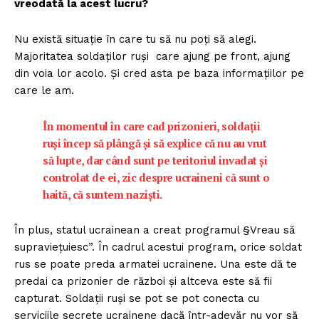
vreodată la acest lucru?
Nu există situație în care tu să nu poți să alegi.
Majoritatea soldaților ruși care ajung pe front, ajung
din voia lor acolo. Și cred asta pe baza informațiilor pe
care le am.
În momentul în care cad prizonieri, soldații
ruși încep să plângă și să explice că nu au vrut
să lupte, dar când sunt pe teritoriul invadat și
controlat de ei, zic despre ucraineni că sunt o
haită, că suntem naziști.
În plus, statul ucrainean a creat programul §Vreau să
supraviețuiesc”. În cadrul acestui program, orice soldat
rus se poate preda armatei ucrainene. Una este dă te
predai ca prizonier de război și altceva este să fii
capturat. Soldații ruși se pot se pot conecta cu
serviciile secrete ucrainene dacă într-adevăr nu vor să