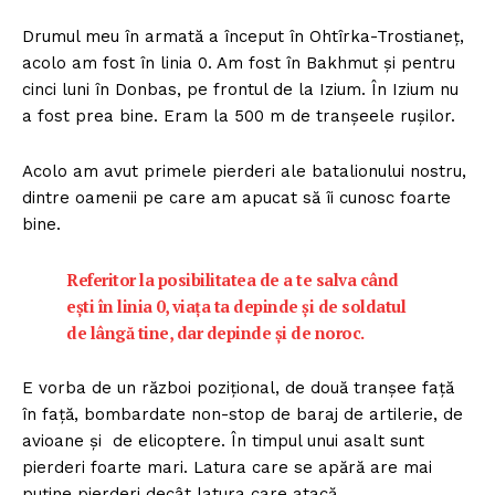
Drumul meu în armată a început în Ohtîrka-Trostianeț,
acolo am fost în linia 0. Am fost în Bakhmut și pentru
cinci luni în Donbas, pe frontul de la Izium. În Izium nu
a fost prea bine. Eram la 500 m de tranșeele rușilor.
Acolo am avut primele pierderi ale batalionului nostru,
dintre oamenii pe care am apucat să îi cunosc foarte
bine.
Referitor la posibilitatea de a te salva când
ești în linia 0, viața ta depinde și de soldatul
de lângă tine, dar depinde și de noroc.
E vorba de un război pozițional, de două tranșee față
în față, bombardate non-stop de baraj de artilerie, de
avioane și de elicoptere. În timpul unui asalt sunt
pierderi foarte mari. Latura care se apără are mai
puține pierderi decât latura care atacă.