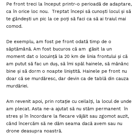
Pe front treci la început printr-o perioadă de adaptare,
FREEDOM HOUSE ROMÂNIA
ca în orice loc nou. Treptat începi să cunoști locul și să
te gândești un pic la ce poți să faci ca să ai traiul mai
comod.
PRESShub
De exemplu, am fost pe front odată timp de o
săptămână. Am fost bucuros că am găsit la un
Despre noi / Echipa
moment dat o locuință la 20 km de linia frontului și că
Proiecte editoriale
am putut să fac un duș, să îmi spăl hainele, să mănânc
bine și să dorm o noapte liniștită. Hainele pe front nu
Rețea
doar că se murdăresc, dar devin ca de tablă din cauza
Contact
murdăriei.
Am revenit apoi, prin rotație cu ceilalți, la locul de unde
am plecat. Asta ne-a ajutat să nu stăm permanent în
stres și în încordare la fiecare vâjâit sau zgomot auzit,
când încercăm să ne dăm seama dacă avem sau nu
drone deasupra noastră.