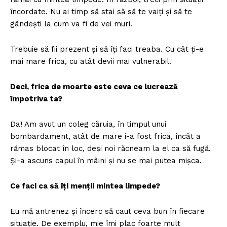
încordate. Nu ai timp să stai să să te vaiți și să te
gândești la cum va fi de vei muri.
Trebuie să fii prezent și să îți faci treaba. Cu cât ți-e
mai mare frica, cu atât devii mai vulnerabil.
Deci, frica de moarte este ceva ce lucrează
împotriva ta?
Da! Am avut un coleg căruia, în timpul unui
bombardament, atât de mare i-a fost frica, încât a
rămas blocat în loc, deși noi răcneam la el ca să fugă.
Și-a ascuns capul în mâini și nu se mai putea mișca.
Ce faci ca să îți menții mintea limpede?
Eu mă antrenez și încerc să caut ceva bun în fiecare
situație. De exemplu, mie îmi plac foarte mult