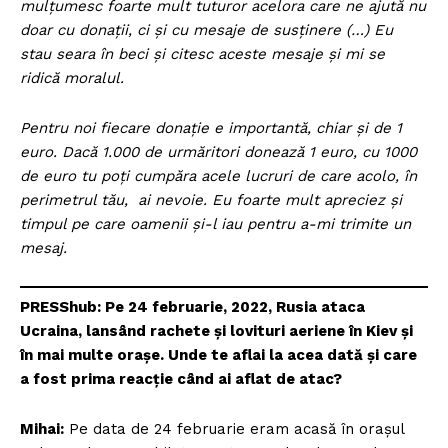
mulțumesc foarte mult tuturor acelora care ne ajută nu
doar cu donații, ci și cu mesaje de susținere (…) Eu
stau seara în beci și citesc aceste mesaje și mi se
ridică moralul.
Pentru noi fiecare donație e importantă, chiar și de 1
euro. Dacă 1.000 de urmăritori donează 1 euro, cu 1000
de euro tu poți cumpăra acele lucruri de care acolo, în
perimetrul tău, ai nevoie. Eu foarte mult apreciez și
timpul pe care oamenii și-l iau pentru a-mi trimite un
mesaj.
PRESShub: Pe 24 februarie, 2022, Rusia ataca
Ucraina, lansând rachete și lovituri aeriene în Kiev și
în mai multe orașe. Unde te aflai la acea dată și care
a fost prima reacție când ai aflat de atac?
Mihai
:
Pe data de 24 februarie eram acasă în orașul