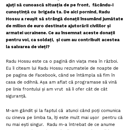
ajuți să cunoască situația de pe front, făcându-i
cunoștință cu brigada ta. De aici pornind, Radu
Hossu a reușit să strângă donații însumând jumătate
de milion de euro destinate ajutorării civililor și
armatei ucrainene. Ce au însemnat aceste donații
pentru voi, ca soldați, și cum au contribuit acestea
la salvarea de vieți?
Radu Hossu este ca o pagină din viața mea în război.
Eu îi citeam lui Radu Hossu rezumatele de noapte de
pe pagina de Facebook, când se întâmpla să fim în
casa de odihnă. Așa am aflat că programase să vină
pe linia frontului și am vrut să îi ofer cât de cât
siguranță.
M-am gândit și la faptul că atunci când poți comunica
cu cineva pe limba ta, îți este mult mai ușor pentru că
nu mai ești singur. Radu m-a întrebat de ce anume