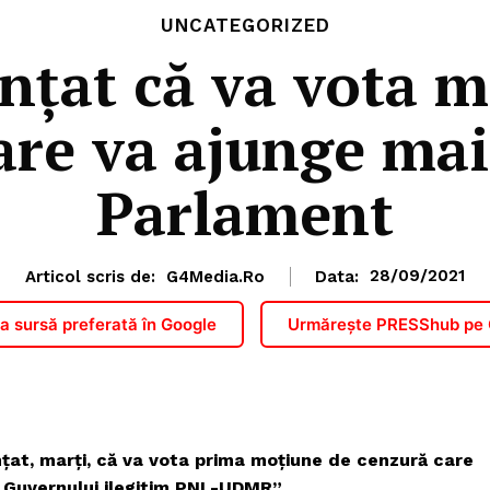
UNCATEGORIZED
nțat că va vota m
are va ajunge mai
Parlament
Articol scris de:
G4Media.ro
Data:
28/09/2021
 sursă preferată în Google
Urmărește PRESShub pe
ţat, marţi, că va vota prima moţiune de cenzură care
„Guvernului ilegitim PNL-UDMR”.