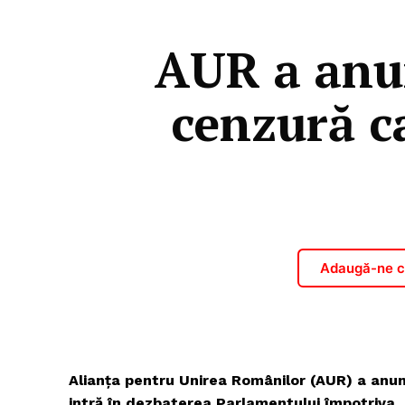
AUR a anu
cenzură c
Adaugă-ne ca
Alianţa pentru Unirea Românilor (AUR) a anun
intră în dezbaterea Parlamentului împotriva 