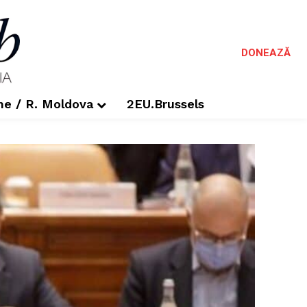
DONEAZĂ
me / R. Moldova
2EU.Brussels