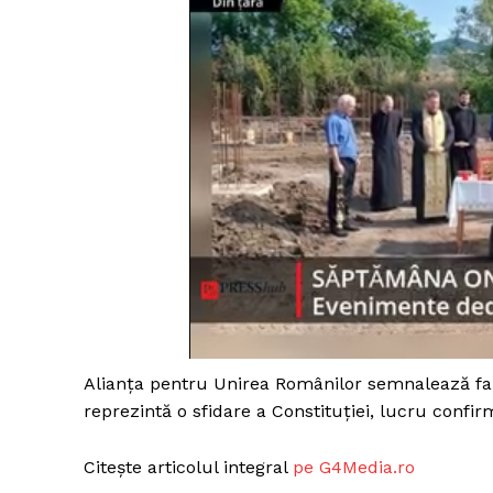
Alianţa pentru Unirea Românilor semnalează fa
reprezintă o sfidare a Constituţiei, lucru confir
Citește articolul integral
pe G4Media.ro