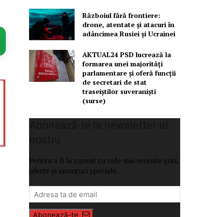
Războiul fără frontiere:
drone, atentate și atacuri în
adâncimea Rusiei și Ucrainei
AKTUAL24 PSD lucrează la
formarea unei majorităţi
parlamentare și oferă funcții
de secretari de stat
traseiștilor suveraniști
(surse)
Abonează-te la newsletter-ul
nostru
Pentru a fi la curent cu cele mai recente știri,
oferte și anunțuri speciale.
Abonează-te