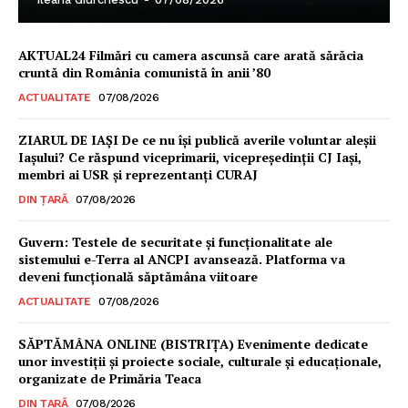
AKTUAL24 Filmări cu camera ascunsă care arată sărăcia
cruntă din România comunistă în anii ’80
ACTUALITATE
07/08/2026
ZIARUL DE IAȘI De ce nu își publică averile voluntar aleșii
Iașului? Ce răspund viceprimarii, vicepreședinții CJ Iași,
membri ai USR și reprezentanți CURAJ
DIN ȚARĂ
07/08/2026
Guvern: Testele de securitate și funcționalitate ale
sistemului e-Terra al ANCPI avansează. Platforma va
deveni funcțională săptămâna viitoare
ACTUALITATE
07/08/2026
Un proiect
FREEDOM HOUSE ROMÂNIA
SĂPTĂMÂNA ONLINE (BISTRIȚA) Evenimente dedicate
unor investiții și proiecte sociale, culturale și educaționale,
organizate de Primăria Teaca
DIN ȚARĂ
07/08/2026