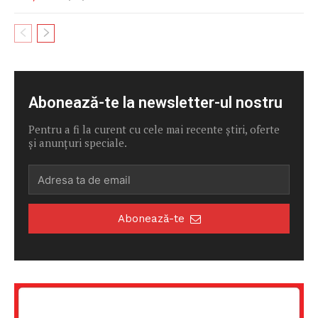
PRESShub
Despre noi / Echipa
Proiecte editoriale
Rețea
Abonează-te la newsletter-ul nostru
Contact
Pentru a fi la curent cu cele mai recente știri, oferte
și anunțuri speciale.
Abonează-te