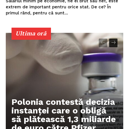
Salariul minim pe economie, fie el brut sau net, este
extrem de important pentru orice stat. De ce? În
primul rând, pentru că sunt...
Ultima oră
Un proiect
FREEDOM HOUSE ROMÂNIA
PRESShub
Despre noi / Echipa
Polonia contestă decizia
Proiecte editoriale
instanței care o obligă
Rețea
să plătească 1,3 miliarde
Contact
de euro către Pfizer