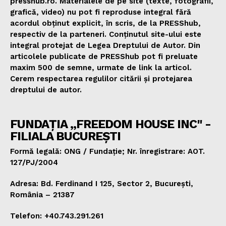
presshub.ro. Materialele de pe site (texte, fotografii,
grafică, video) nu pot fi reproduse integral fără
acordul obținut explicit, în scris, de la PRESShub,
respectiv de la parteneri. Conținutul site-ului este
integral protejat de Legea Dreptului de Autor. Din
articolele publicate de PRESShub pot fi preluate
maxim 500 de semne, urmate de link la articol.
Cerem respectarea regulilor citării și protejarea
dreptului de autor.
FUNDAȚIA „FREEDOM HOUSE INC" -
FILIALA BUCUREȘTI
Formă legală: ONG / Fundație; Nr. înregistrare: AOT.
127/PJ/2004
Adresa: Bd. Ferdinand I 125, Sector 2, București,
România – 21387
Telefon: +40.743.291.261