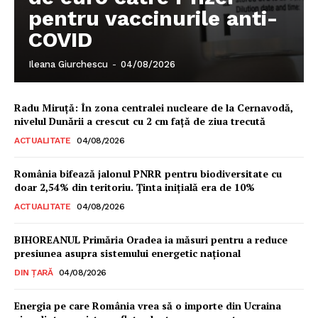
pentru vaccinurile anti-
COVID
Ileana Giurchescu
-
04/08/2026
Radu Miruţă: În zona centralei nucleare de la Cernavodă,
nivelul Dunării a crescut cu 2 cm faţă de ziua trecută
ACTUALITATE
04/08/2026
România bifează jalonul PNRR pentru biodiversitate cu
doar 2,54% din teritoriu. Ținta inițială era de 10%
ACTUALITATE
04/08/2026
BIHOREANUL Primăria Oradea ia măsuri pentru a reduce
presiunea asupra sistemului energetic național
DIN ȚARĂ
04/08/2026
Energia pe care România vrea să o importe din Ucraina