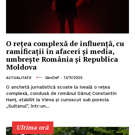
O rețea complexă de influență, cu
ramificații în afaceri și media,
umbrește România și Republica
Moldova
GeoDef
-
13/11/2025
ACTUALITATE
O anchetă jurnalistică scoate la iveală o rețea
complexă, condusă de românul Dănuț Constantin
Hanț, stabilit la Viena și cunoscut sub porecla
„Sultanul”, într-un...
Ultima oră