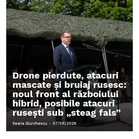
Un proiect
FREEDOM HOUSE ROMÂNIA
PRESShub
Drone pierdute, atacuri
Despre noi / Echipa
mascate și bruiaj rusesc:
Proiecte editoriale
noul front al războiului
Rețea
hibrid, posibile atacuri
Contact
rusești sub „steag fals”
Ileana Giurchescu
-
07/08/2026