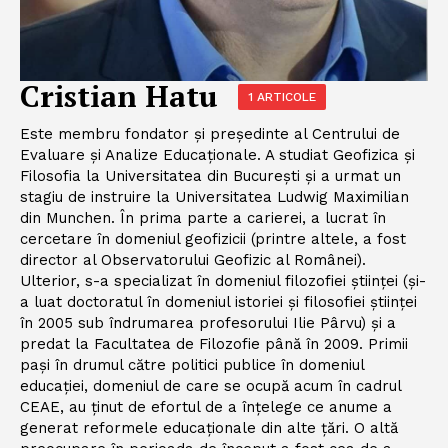
Cristian Hatu
1 ARTICOLE
Este membru fondator și președinte al Centrului de
Evaluare și Analize Educaționale. A studiat Geofizica și
Filosofia la Universitatea din București și a urmat un
stagiu de instruire la Universitatea Ludwig Maximilian
din Munchen. În prima parte a carierei, a lucrat în
cercetare în domeniul geofizicii (printre altele, a fost
director al Observatorului Geofizic al Românei).
Ulterior, s-a specializat în domeniul filozofiei științei (și-
a luat doctoratul în domeniul istoriei și filosofiei științei
în 2005 sub îndrumarea profesorului Ilie Pârvu) și a
predat la Facultatea de Filozofie până în 2009. Primii
pași în drumul către politici publice în domeniul
educației, domeniul de care se ocupă acum în cadrul
CEAE, au ținut de efortul de a înțelege ce anume a
generat reformele educaționale din alte țări. O altă