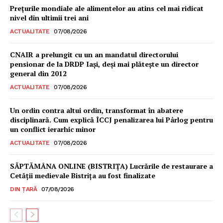
Prețurile mondiale ale alimentelor au atins cel mai ridicat
nivel din ultimii trei ani
ACTUALITATE
07/08/2026
CNAIR a prelungit cu un an mandatul directorului
pensionar de la DRDP Iași, deși mai plătește un director
general din 2012
ACTUALITATE
07/08/2026
Un ordin contra altui ordin, transformat în abatere
disciplinară. Cum explică ÎCCJ penalizarea lui Pârlog pentru
un conflict ierarhic minor
ACTUALITATE
07/08/2026
Un proiect
SĂPTĂMÂNA ONLINE (BISTRIȚA) Lucrările de restaurare a
FREEDOM HOUSE ROMÂNIA
Cetăţii medievale Bistriţa au fost finalizate
DIN ȚARĂ
07/08/2026