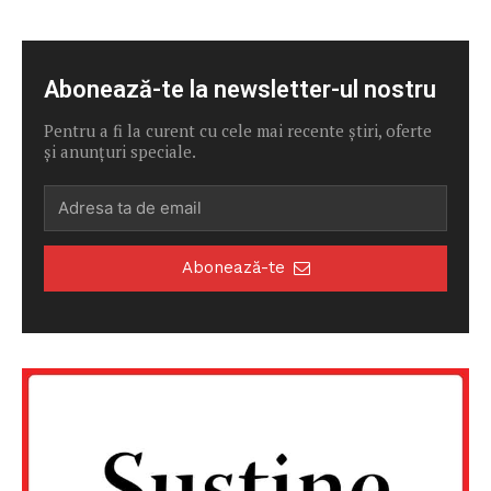
PRESShub
Despre noi / Echipa
Abonează-te la newsletter-ul nostru
Proiecte editoriale
Rețea
Pentru a fi la curent cu cele mai recente știri, oferte
și anunțuri speciale.
Contact
Abonează-te