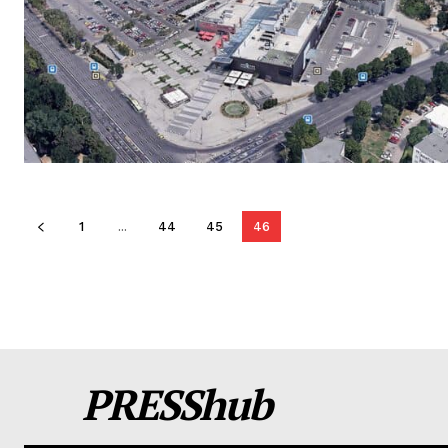
1
...
44
45
46
PRESShub