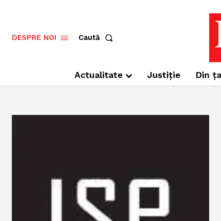
Caută
DESPRE NOI
Actualitate
Justiție
Din ța