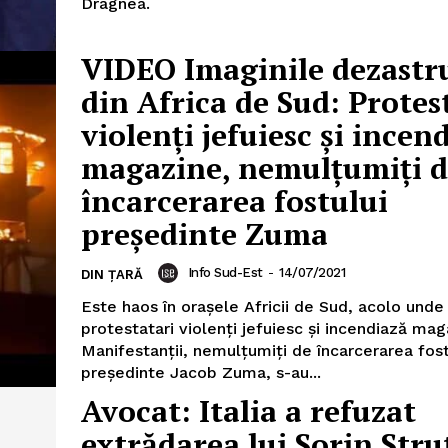
Dragnea.
VIDEO Imaginile dezastr
din Africa de Sud: Protes
violenți jefuiesc și incen
magazine, nemulțumiți 
încarcerarea fostului
PRESShub
președinte Zuma
Despre noi / Echipa
Info Sud-Est
-
14/07/2021
DIN ȚARĂ
Proiecte editoriale
Este haos în orașele Africii de Sud, acolo unde
Rețea
protestatari violenți jefuiesc și incendiază mag
Contact
Manifestanții, nemulțumiți de încarcerarea fost
iect
președinte Jacob Zuma, s-au...
 HOUSE
Avocat: Italia a refuzat
NIA
extrădarea lui Sorin Stru