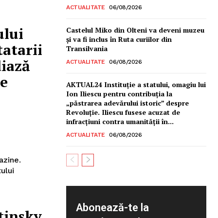
ACTUALITATE
06/08/2026
ului
Castelul Miko din Olteni va deveni muzeu
şi va fi inclus în Ruta curiilor din
tatarii
Transilvania
diază
ACTUALITATE
06/08/2026
de
AKTUAL24 Instituție a statului, omagiu lui
Ion Iliescu pentru contribuția la
„păstrarea adevărului istoric” despre
Revoluție. Iliescu fusese acuzat de
infracțiuni contra umanității în...
ACTUALITATE
06/08/2026
azine.
ului
Abonează-te la
tinsky