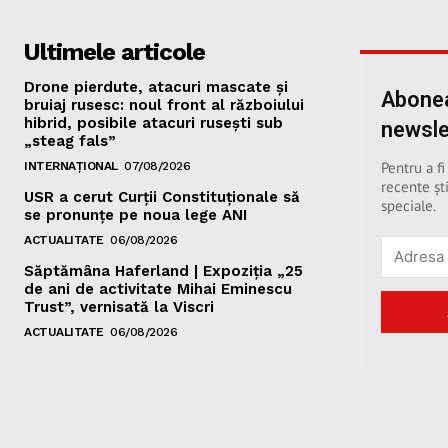
Ultimele articole
Drone pierdute, atacuri mascate și
Abonea
bruiaj rusesc: noul front al războiului
hibrid, posibile atacuri rusești sub
newsle
„steag fals”
Pentru a fi
INTERNAȚIONAL
07/08/2026
recente ști
USR a cerut Curții Constituționale să
speciale.
se pronunțe pe noua lege ANI
ACTUALITATE
06/08/2026
Săptămâna Haferland | Expoziţia „25
de ani de activitate Mihai Eminescu
Trust”, vernisată la Viscri
ACTUALITATE
06/08/2026