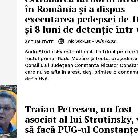
în România şi a dispus
executarea pedepsei de 1
şi 8 luni de detenţie într-
Info Sud-Est
-
06/07/2021
ACTUALITATE
Sorin Strutinsky este ultimul din trioul pe care 
fostul primar Radu Mazăre și fostul președinte
Consiliului Județean Constanța Nicușor Consta
care nu se afla în arest, deși primise o condam
definitivă.
Traian Petrescu, un fost
asociat al lui Strutinsky,
să facă PUG-ul Constanțe