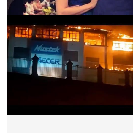
Un pro
FREEDOM
ROMÂ