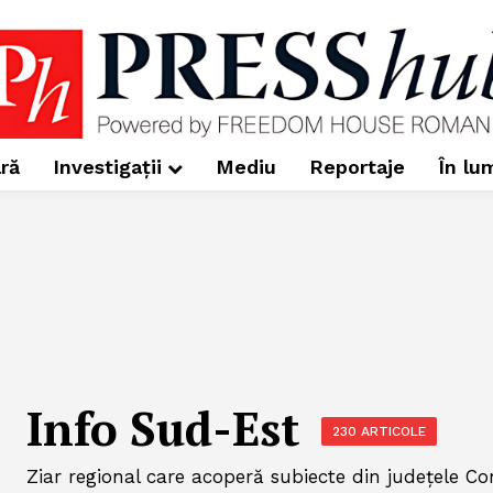
ră
Investigații
Mediu
Reportaje
În lu
Info Sud-Est
230 ARTICOLE
Ziar regional care acoperă subiecte din județele Co