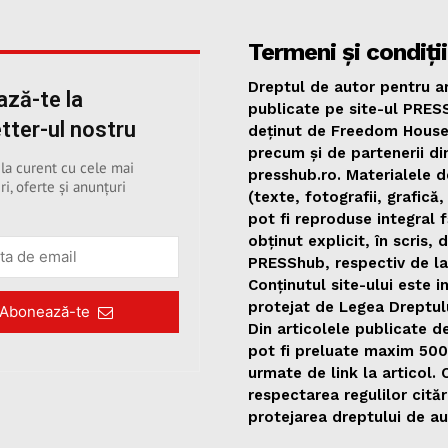
Termeni și condiții
Dreptul de autor pentru ar
ză-te la
publicate pe site-ul PRES
tter-ul nostru
deținut de Freedom Hous
precum și de partenerii di
 la curent cu cele mai
presshub.ro. Materialele d
ri, oferte și anunțuri
(texte, fotografii, grafică,
pot fi reproduse integral 
obținut explicit, în scris, 
PRESShub, respectiv de la
Conținutul site-ului este i
protejat de Legea Dreptul
Abonează-te
Din articolele publicate 
pot fi preluate maxim 50
urmate de link la articol.
respectarea regulilor citări
protejarea dreptului de au