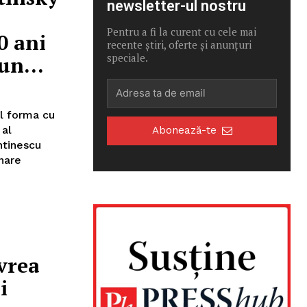
newsletter-ul nostru
Pentru a fi la curent cu cele mai
0 ani
recente știri, oferte și anunțuri
speciale.
un...
îl forma cu
 al
Abonează-te
ntinescu
nare
 vrea
i