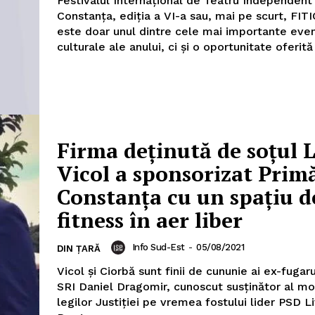
Festivalul Internaţional de Teatru Independent
Constanţa, ediţia a VI-a sau, mai pe scurt, FITI
este doar unul dintre cele mai importante ev
culturale ale anului, ci şi o oportunitate oferită 
Firma deținută de soțul 
Vicol a sponsorizat Prim
Constanța cu un spațiu d
fitness în aer liber
Info Sud-Est
-
05/08/2021
DIN ȚARĂ
Vicol și Ciorbă sunt finii de cununie ai ex-fugaru
SRI Daniel Dragomir, cunoscut susținător al mod
legilor Justiției pe vremea fostului lider PSD Li