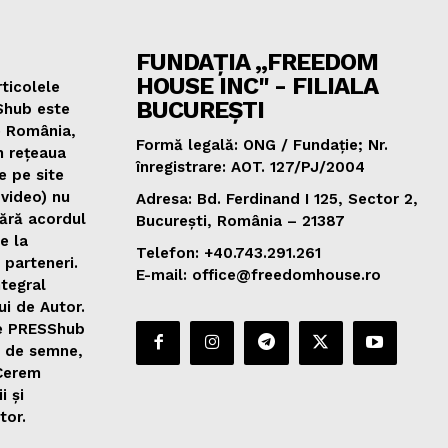
FUNDAȚIA „FREEDOM
HOUSE INC" - FILIALA
ticolele
BUCUREȘTI
Shub este
e România,
Formă legală: ONG / Fundație; Nr.
n rețeaua
înregistrare: AOT. 127/PJ/2004
e pe site
 video) nu
Adresa: Bd. Ferdinand I 125, Sector 2,
fără acordul
București, România – 21387
de la
Telefon: +40.743.291.261
 parteneri.
E-mail: office@freedomhouse.ro
ntegral
ui de Autor.
de PRESShub
0 de semne,
 Cerem
i și
tor.