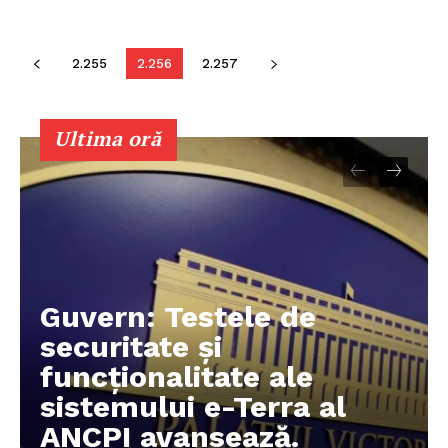
2.255
2.256
2.257
PRESShub
Despre noi / Echipa
Ultima oră
Proiecte editoriale
Rețea
Contact
Guvern: Testele de
securitate și
funcționalitate ale
sistemului e-Terra al
ANCPI avansează.