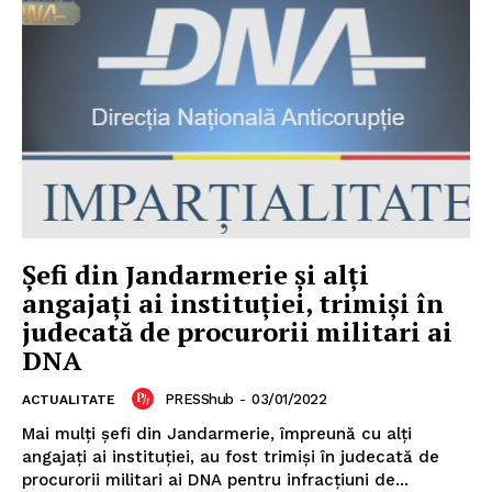
Șefi din Jandarmerie și alți
angajați ai instituției, trimiși în
judecată de procurorii militari ai
DNA
PRESShub
-
03/01/2022
ACTUALITATE
Un proiect
Mai mulți șefi din Jandarmerie, împreună cu alți
angajați ai instituției, au fost trimiși în judecată de
FREEDOM HOUSE ROMÂNIA
procurorii militari ai DNA pentru infracțiuni de...