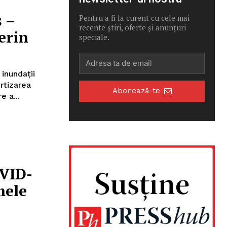
ș –
Pentru a fi la curent cu cele mai
recente știri, oferte și anunțuri
erin
speciale.
inundaţii
ertizarea
Abonează-te
nz. ”Ca urmare a...
OVID-
mele