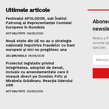
Ultimele articole
Festivalul APOLODOR, sub Înaltul
Abonea
Patronaj al Reprezentanței Comisiei
Europene în România
newsle
ACTUALITATE
06/08/2026
Pentru a fi
Nouă state din UE nu au o strategie
recente ști
națională împotriva fraudelor cu bani
speciale.
europeni și nici nu pregătesc una
2EU.BRUSSELS
06/08/2026
Proiectul legislativ privind
integritatea, adoptat de Senat,
inclusiv cu amendamentele care îi
vizează direct pe Dominic Fritz și
Mirabela Grădinaru. Reacția liderului
USR
ACTUALITATE
05/08/2026