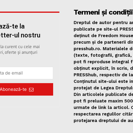
Termeni și condiții
Dreptul de autor pentru ar
ză-te la
publicate pe site-ul PRES
tter-ul nostru
deținut de Freedom Hous
precum și de partenerii di
 la curent cu cele mai
presshub.ro. Materialele d
ri, oferte și anunțuri
(texte, fotografii, grafică,
pot fi reproduse integral 
obținut explicit, în scris, 
PRESShub, respectiv de la
Conținutul site-ului este i
protejat de Legea Dreptul
Abonează-te
Din articolele publicate 
pot fi preluate maxim 50
urmate de link la articol.
respectarea regulilor citări
protejarea dreptului de au