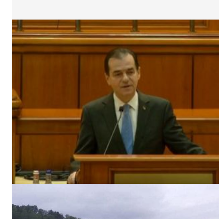
Un pro
FREEDOM
ROMÂ