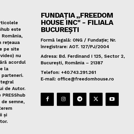
FUNDAȚIA „FREEDOM
HOUSE INC" - FILIALA
ticolele
BUCUREȘTI
Shub este
e România,
Formă legală: ONG / Fundație; Nr.
n rețeaua
înregistrare: AOT. 127/PJ/2004
e pe site
 video) nu
Adresa: Bd. Ferdinand I 125, Sector 2,
fără acordul
București, România – 21387
de la
Telefon: +40.743.291.261
 parteneri.
E-mail: office@freedomhouse.ro
ntegral
ui de Autor.
de PRESShub
0 de semne,
 Cerem
i și
tor.