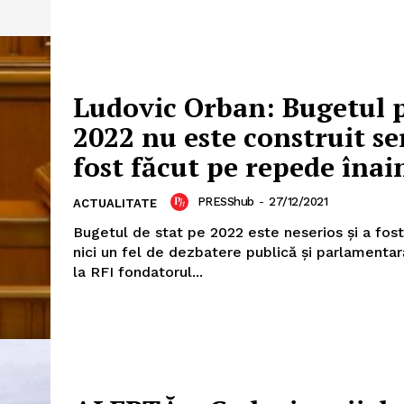
Ludovic Orban: Bugetul 
2022 nu este construit ser
fost făcut pe repede înai
PRESShub
PRESShub
-
27/12/2021
ACTUALITATE
Despre noi / Echipa
Bugetul de stat pe 2022 este neserios și a fost
Proiecte editoriale
nici un fel de dezbatere publică și parlamentar
la RFI fondatorul...
Rețea
Contact
iect
 HOUSE
NIA