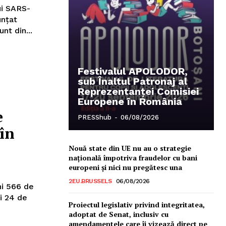
ui SARS-
unțat
te sunt din...
Festivalul APOLODOR,
sub Înaltul Patronaj al
Reprezentanței Comisiei
Europene în România
e
PRESShub
-
06/08/2026
în
Nouă state din UE nu au o strategie
națională împotriva fraudelor cu bani
europeni și nici nu pregătesc una
2EU.BRUSSELS
06/08/2026
ni 566 de
i 24 de
Proiectul legislativ privind integritatea,
adoptat de Senat, inclusiv cu
amendamentele care îi vizează direct pe