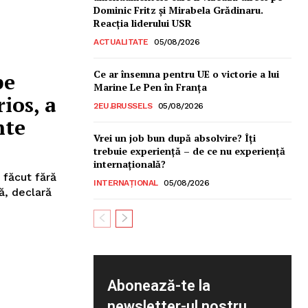
Dominic Fritz și Mirabela Grădinaru.
Reacția liderului USR
ACTUALITATE
05/08/2026
Ce ar însemna pentru UE o victorie a lui
pe
Marine Le Pen în Franța
ios, a
2EU.BRUSSELS
05/08/2026
nte
Vrei un job bun după absolvire? Îți
trebuie experiență – de ce nu experiență
internațională?
 făcut fără
INTERNAȚIONAL
05/08/2026
ă, declară
Abonează-te la
newsletter-ul nostru