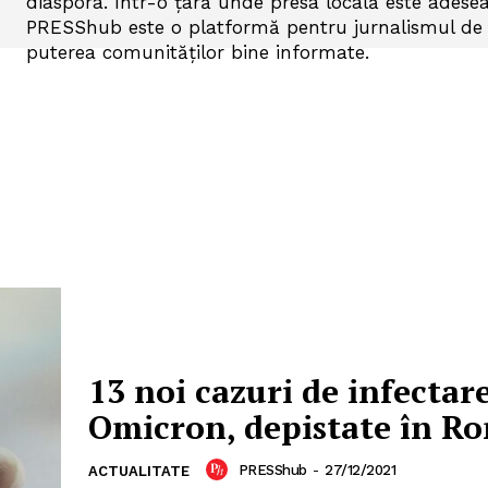
diaspora. Într-o țară unde presa locală este adesea
PRESShub este o platformă pentru jurnalismul de la 
puterea comunităților bine informate.
13 noi cazuri de infectar
Omicron, depistate în R
PRESShub
-
27/12/2021
ACTUALITATE