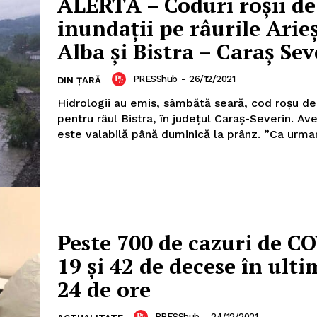
ALERTĂ – Coduri roșii de
inundații pe râurile Arie
Alba și Bistra – Caraș Sev
PRESShub
-
26/12/2021
DIN ȚARĂ
Hidrologii au emis, sâmbătă seară, cod roşu de 
pentru râul Bistra, în judeţul Caraş-Severin. Av
este valabilă până duminică la prâ
Peste 700 de cazuri de C
19 și 42 de decese în ulti
24 de ore
PRESShub
-
24/12/2021