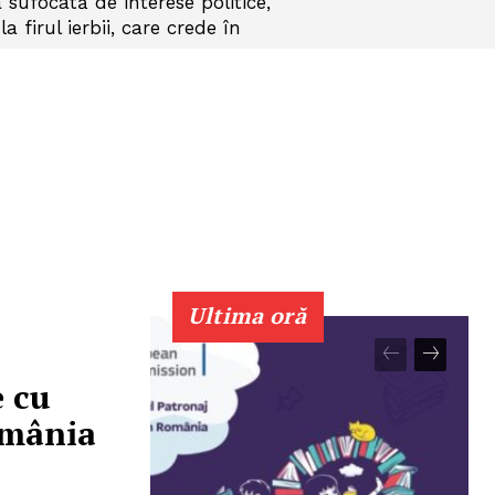
 sufocată de interese politice,
firul ierbii, care crede în
Ultima oră
e cu
omânia