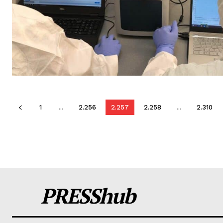
1
...
2.256
2.257
2.258
...
2.310
PRESShub