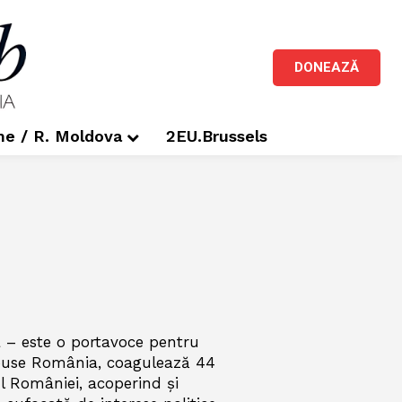
DONEAZĂ
me / R. Moldova
2EU.Brussels
– este o portavoce pentru
ouse România, coagulează 44
ul României, acoperind și