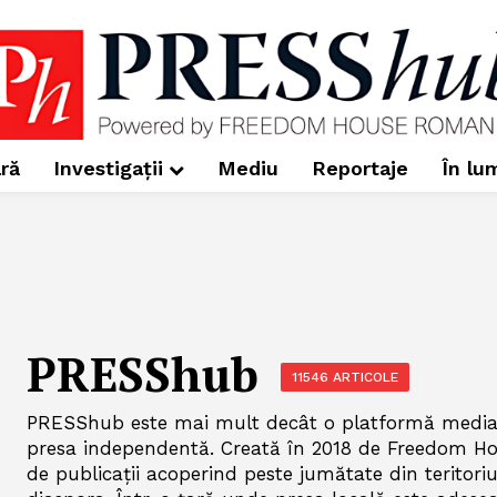
ră
Investigații
Mediu
Reportaje
În lu
PRESShub
11546 ARTICOLE
PRESShub este mai mult decât o platformă media 
presa independentă. Creată în 2018 de Freedom H
de publicații acoperind peste jumătate din teritori