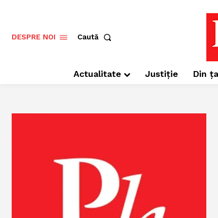
Caută
DESPRE NOI
Actualitate
Justiție
Din ța