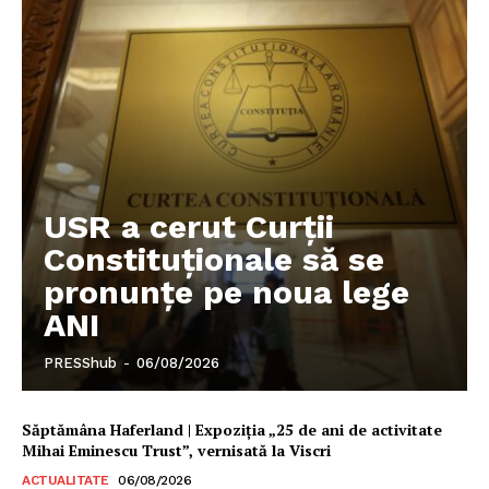
USR a cerut Curții
Constituționale să se
pronunțe pe noua lege
ANI
PRESShub
-
06/08/2026
Săptămâna Haferland | Expoziţia „25 de ani de activitate
Mihai Eminescu Trust”, vernisată la Viscri
ACTUALITATE
06/08/2026