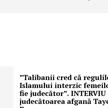
”Talibanii cred că regulil
Islamului interzic femeil
fie judecător”. INTERVIU
judecătoarea afgană Tay