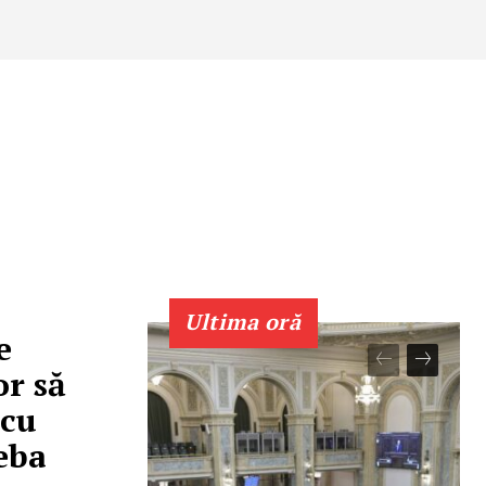
Ultima oră
e
or să
 cu
eba