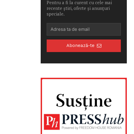
Pentru a fi la curent cu cele mai
recente știri, oferte și anunțuri
speciale.
Abonează-te