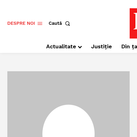
Caută
DESPRE NOI
Actualitate
Justiție
Din ța