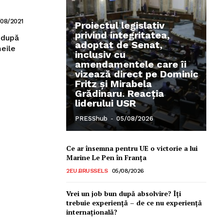
/08/2021
Proiectul legislativ
privind integritatea,
 după
adoptat de Senat,
meile
inclusiv cu
amendamentele care îi
vizează direct pe Dominic
Fritz și Mirabela
Grădinaru. Reacția
liderului USR
PRESShub
-
05/08/2026
Ce ar însemna pentru UE o victorie a lui
Marine Le Pen în Franța
2EU.BRUSSELS
05/08/2026
Vrei un job bun după absolvire? Îți
trebuie experiență – de ce nu experiență
internațională?