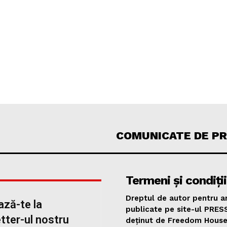
COMUNICATE DE P
Termeni și condiții
Dreptul de autor pentru ar
ză-te la
publicate pe site-ul PRES
tter-ul nostru
deținut de Freedom Hous