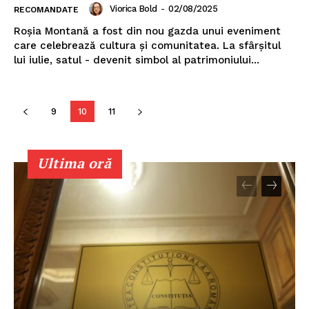
Viorica Bold
-
02/08/2025
RECOMANDATE
Roșia Montană a fost din nou gazda unui eveniment
care celebrează cultura și comunitatea. La sfârșitul
lui iulie, satul - devenit simbol al patrimoniului...
9
10
11
Un proiect
FREEDOM HOUSE ROMÂNIA
Ultima oră
PRESShub
Despre noi / Echipa
Proiecte editoriale
Rețea