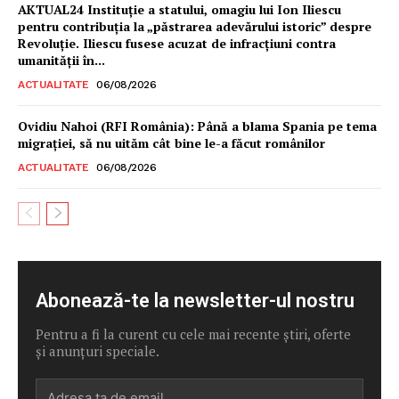
AKTUAL24 Instituție a statului, omagiu lui Ion Iliescu
pentru contribuția la „păstrarea adevărului istoric” despre
Revoluție. Iliescu fusese acuzat de infracțiuni contra
umanității în...
ACTUALITATE
06/08/2026
Ovidiu Nahoi (RFI România): Până a blama Spania pe tema
migrației, să nu uităm cât bine le-a făcut românilor
ACTUALITATE
06/08/2026
Abonează-te la newsletter-ul nostru
Pentru a fi la curent cu cele mai recente știri, oferte
și anunțuri speciale.