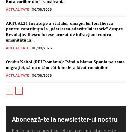
Ruta curiilor din Transilvania
ACTUALITATE
06/08/2026
AKTUAL24 Instituție a statului, omagiu lui Ion Iliescu
pentru contribuția la „păstrarea adevărului istoric” despre
Revoluție. Iliescu fusese acuzat de infracțiuni contra
umanității în...
ACTUALITATE
06/08/2026
Ovidiu Nahoi (RFI România): Până a blama Spania pe tema
migrației, să nu uităm cât bine le-a făcut românilor
ACTUALITATE
06/08/2026
Abonează-te la newsletter-ul nostru
Pentru a fi la curent cu cele mai recente știri, oferte