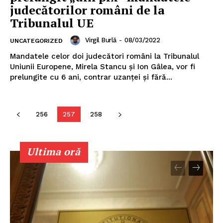
judecătorilor români de la
Tribunalul UE
Virgil Burlă
-
08/03/2022
UNCATEGORIZED
Mandatele celor doi judecători români la Tribunalul
Uniunii Europene, Mirela Stancu și Ion Gâlea, vor fi
prelungite cu 6 ani, contrar uzanței și fără...
256
257
258
Un proiect
FREEDOM HOUSE ROMÂNIA
Ultima oră
PRESShub
Despre noi / Echipa