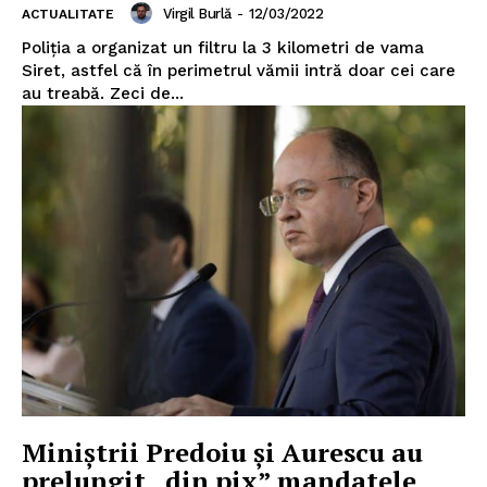
Virgil Burlă
-
12/03/2022
ACTUALITATE
Poliţia a organizat un filtru la 3 kilometri de vama
Siret, astfel că în perimetrul vămii intră doar cei care
au treabă. Zeci de...
Miniștrii Predoiu și Aurescu au
prelungit „din pix” mandatele