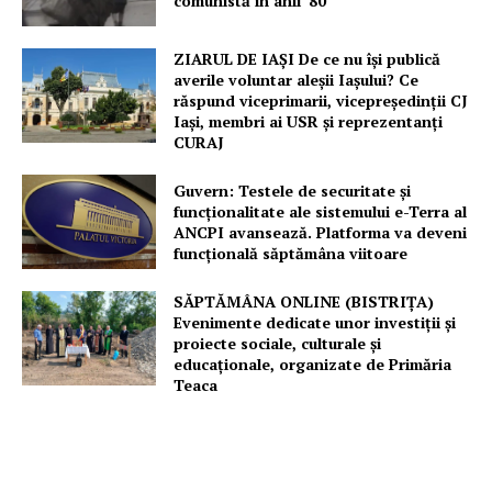
comunistă în anii ’80
ZIARUL DE IAȘI De ce nu își publică
averile voluntar aleșii Iașului? Ce
răspund viceprimarii, vicepreședinții CJ
Iași, membri ai USR și reprezentanți
CURAJ
Guvern: Testele de securitate și
funcționalitate ale sistemului e-Terra al
ANCPI avansează. Platforma va deveni
funcțională săptămâna viitoare
SĂPTĂMÂNA ONLINE (BISTRIȚA)
Evenimente dedicate unor investiții și
proiecte sociale, culturale și
educaționale, organizate de Primăria
Teaca