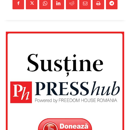
Un proiect
FREEDOM HOUSE ROMÂNIA
PRESShub
Despre noi / Echipa
Proiecte editoriale
Rețea