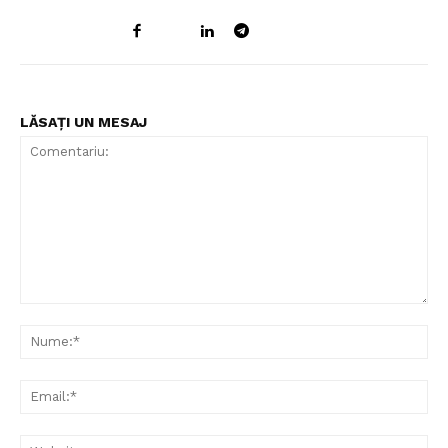
LĂSAȚI UN MESAJ
Comentariu:
Nu
Ema
Web