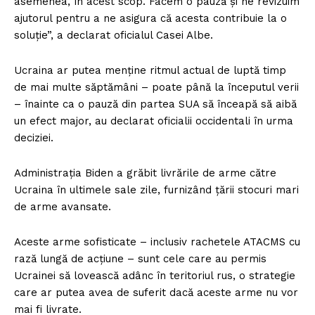
asemenea, în acest scop. Facem o pauză și ne revizuim
ajutorul pentru a ne asigura că acesta contribuie la o
soluție”, a declarat oficialul Casei Albe.
Ucraina ar putea menține ritmul actual de luptă timp
de mai multe săptămâni – poate până la începutul verii
– înainte ca o pauză din partea SUA să înceapă să aibă
un efect major, au declarat oficialii occidentali în urma
deciziei.
Administrația Biden a grăbit livrările de arme către
Ucraina în ultimele sale zile, furnizând țării stocuri mari
de arme avansate.
Aceste arme sofisticate – inclusiv rachetele ATACMS cu
rază lungă de acțiune – sunt cele care au permis
Ucrainei să lovească adânc în teritoriul rus, o strategie
care ar putea avea de suferit dacă aceste arme nu vor
mai fi livrate.