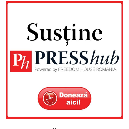
PRESShub
Despre noi / Echipa
Proiecte editoriale
Rețea
Contact