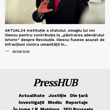
AKTUAL24 Instituție a statului, omagiu lui Ion
Iliescu pentru contribuția la „păstrarea adevărului
istoric” despre Revoluție. Iliescu fusese acuzat de
infracțiuni contra umanității în...
06/08/2026
PressHUB
Actualitate
Justiție
Din țară
Investigații
Mediu
Reportaje
În lume / R. Moldova
2EU.Brussels