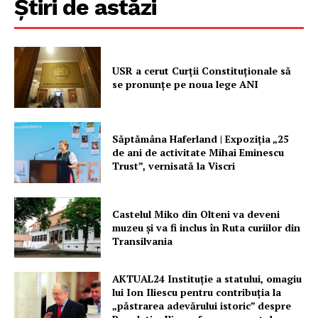
Știri de astăzi
USR a cerut Curții Constituționale să
se pronunțe pe noua lege ANI
Săptămâna Haferland | Expoziţia „25
de ani de activitate Mihai Eminescu
Trust”, vernisată la Viscri
Castelul Miko din Olteni va deveni
muzeu şi va fi inclus în Ruta curiilor din
Transilvania
AKTUAL24 Instituție a statului, omagiu
lui Ion Iliescu pentru contribuția la
„păstrarea adevărului istoric” despre