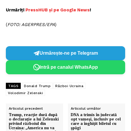
Urmăriți
PressHUB și pe Google News
!
(
FOTO: AGERPRES/EPA
)
Urmărește-ne pe Telegram
Intră pe canalul WhatsApp
TAGS
Donald Trump
Război Ucraina
Volodimir Zelenski
Articolul precedent
Articolul următor
Trump, reacție dură după
DNA a trimis în judecată
o declarație a lui Zelenski
opt vameși, inclusiv pe cel
privind războiul din
care a înghițit biletul cu
Ucraina: „America nu va
șpăgi