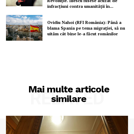
Revoluție. Iliescu fusese acuzat de
infracțiuni contra umanității în...
Ovidiu Nahoi (RFI România): Până a
blama Spania pe tema migrației, să nu
uităm cât bine le-a făcut românilor
Mai multe articole
RELATED
similare