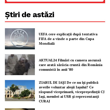
FREEDOM HOUSE ROMÂNIA
Știri de astăzi
PRESShub
UEFA cere explicații după tentativa
FIFA de a vinde o parte din Cupa
Despre noi / Echipa
Mondială
Proiecte editoriale
Rețea
AKTUAL24 Filmări cu camera ascunsă
care arată sărăcia cruntă din România
Contact
comunistă în anii ’80
ZIARUL DE IAȘI De ce nu își publică
averile voluntar aleșii Iașului? Ce
răspund viceprimarii, vicepreședinții CJ
Iași, membri ai USR și reprezentanți
CURAJ