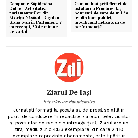
Campanie Săptămâna
Cum au luat șefii firmei de
Online: Activitatea
asfaltări a Primăriei Iași
parlamentarilor din
bonusuri de sute de mii de
Bistrița-Năsăud | Bogdan-
lei din bani publici,
Gruia Ivan în Parlament: 7
modificând indicatorii de
intervenții, 30 de minute
performanță?
de vorbit
Ziarul De Iași
https://www.ziaruldeiasi.ro
Jurnalişti formaţi la şcoala sa de presă se află în
poziţii de conducere în redactiile ziarelor, televiziunilor
şi posturilor de radio din întreaga ţară. Ziarul are un
tiraj mediu zilnic 4.133 exemplare, din care 2.410
exemplare reprezinta abonamente, este tipărit în