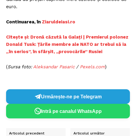
euro.
Continuarea, în
Ziaruldeiasi.ro
Citește și: Dronă căzută la Galați | Premierul polonez
Donald Tusk: Țările membre ale NATO ar trebui să ia
„în serios”, în sfârșit, „provocările” Rusiei
(
Sursa foto:
Aleksandar Pasaric
/
Pexels.com
)
Urmărește-ne pe Telegram
Intră pe canalul WhatsApp
Articolul precedent
Articolul următor