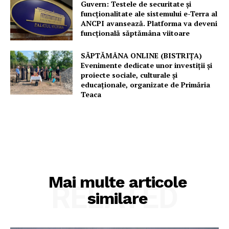
Guvern: Testele de securitate și
funcționalitate ale sistemului e-Terra al
ANCPI avansează. Platforma va deveni
funcțională săptămâna viitoare
SĂPTĂMÂNA ONLINE (BISTRIȚA)
Evenimente dedicate unor investiții și
proiecte sociale, culturale și
educaționale, organizate de Primăria
Teaca
Mai multe articole
RELATED
similare