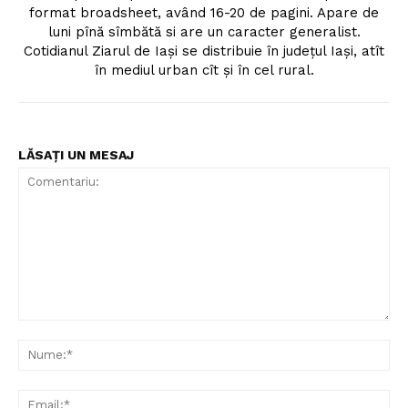
format broadsheet, având 16-20 de pagini. Apare de
luni pînă sîmbătă si are un caracter generalist.
Cotidianul Ziarul de Iaşi se distribuie în judeţul Iaşi, atît
în mediul urban cît şi în cel rural.
LĂSAȚI UN MESAJ
Comentariu:
Nu
Ema