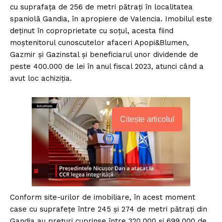
cu suprafața de 256 de metri pătrați în localitatea
spaniolă Gandia, în apropiere de Valencia. Imobilul este
deținut în coproprietate cu soțul, acesta fiind
moștenitorul cunoscutelor afaceri Apopi&Blumen,
Gazmir și Gazinstal și beneficiarul unor dividende de
peste 400.000 de lei în anul fiscal 2023, atunci când a
avut loc achiziția.
Citește articolul
Conform site-urilor de imobiliare, în acest moment
case cu suprafețe între 245 și 274 de metri pătrați din
Gandia au prețuri cuprinse între 320.000 și 699.000 de