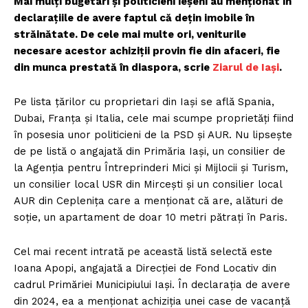
Mai mulți bugetari și politicieni ieșeni au menționat în
declarațiile de avere faptul că dețin imobile în
străinătate. De cele mai multe ori, veniturile
necesare acestor achiziții provin fie din afaceri, fie
din munca prestată în diaspora, scrie
Ziarul de Iași
.
Pe lista țărilor cu proprietari din Iași se află Spania,
Dubai, Franța și Italia, cele mai scumpe proprietăți fiind
în posesia unor politicieni de la PSD și AUR. Nu lipsește
de pe listă o angajată din Primăria Iași, un consilier de
la Agenția pentru Întreprinderi Mici și Mijlocii și Turism,
un consilier local USR din Mircești și un consilier local
AUR din Ceplenița care a menționat că are, alături de
soție, un apartament de doar 10 metri pătrați în Paris.
Cel mai recent intrată pe această listă selectă este
Ioana Apopi, angajată a Direcției de Fond Locativ din
cadrul Primăriei Municipiului Iași. În declarația de avere
din 2024, ea a menționat achiziția unei case de vacanță