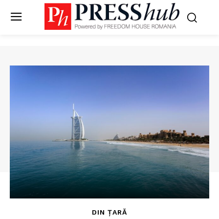
DIN ȚARĂ