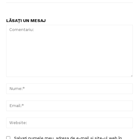
LĂSAȚI UN MESAJ
Comentariu:
Nu
Ema
Web
Salvați numele meu, adresa de e-mail și site-ul web în