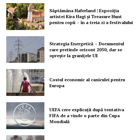
Săptămâna Haferland | Expoziţia
artistei Kira Hagi şi Treasure Hunt
pentru copii – în a treia zi a festivalului
Un proiect
FREEDOM HOUSE ROMÂNIA
Strategia Energetică – Documentul
care pretinde orizont 2050, dar se
oprește la granițele UE
PRESShub
Costul economic al caniculei pentru
Europa
Despre noi / Echipa
Proiecte editoriale
UEFA cere explicații după tentativa
Rețea
FIFA de a vinde o parte din Cupa
Contact
Mondială