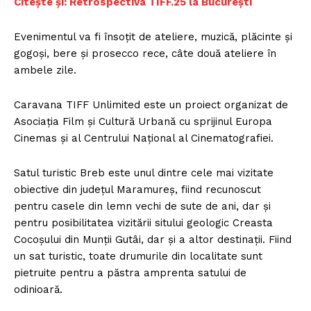
Citește și: Retrospectiva TIFF.25 la București
Evenimentul va fi însoţit de ateliere, muzică, plăcinte şi
gogoşi, bere şi prosecco rece, câte două ateliere în
ambele zile.
Caravana TIFF Unlimited este un proiect organizat de
Asociaţia Film şi Cultură Urbană cu sprijinul Europa
Cinemas şi al Centrului Naţional al Cinematografiei.
Satul turistic Breb este unul dintre cele mai vizitate
obiective din judeţul Maramureş, fiind recunoscut
pentru casele din lemn vechi de sute de ani, dar şi
pentru posibilitatea vizitării sitului geologic Creasta
Cocoşului din Munţii Gutâi, dar şi a altor destinaţii. Fiind
un sat turistic, toate drumurile din localitate sunt
pietruite pentru a păstra amprenta satului de
odinioară.