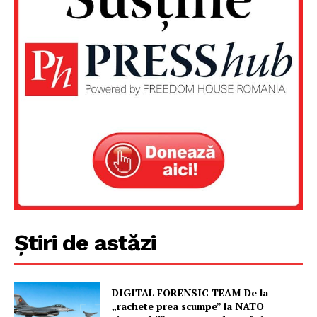
Un proiect
FREEDOM HOUSE ROMÂNIA
PRESShub
Despre noi / Echipa
Proiecte editoriale
Știri de astăzi
Rețea
Contact
DIGITAL FORENSIC TEAM De la
„rachete prea scumpe” la NATO