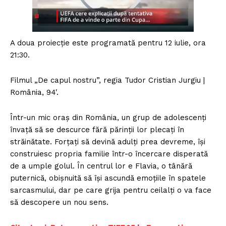
A doua proiecţie este programată pentru 12 iulie, ora
21:30.
Filmul „De capul nostru”, regia Tudor Cristian Jurgiu |
România, 94′.
Într-un mic oraş din România, un grup de adolescenţi
învaţă să se descurce fără părinţii lor plecaţi în
străinătate. Forţaţi să devină adulţi prea devreme, îşi
construiesc propria familie într-o încercare disperată
de a umple golul. În centrul lor e Flavia, o tânără
puternică, obişnuită să îşi ascundă emoţiile în spatele
sarcasmului, dar pe care grija pentru ceilalţi o va face
să descopere un nou sens.