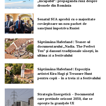
„incapabil”: propaganda rusă despre
dronele din România
Senatul SUA aprobă cu o majoritate
covârșitoare un nou pachet de
sancțiuni împotriva Rusiei
Săptămâna Haferland | Teaser-ul
documentarului „Nadia. The Perfect
Ten” şi dansuri tradiţionale săseşti, în
ultima zi a festivalului
Săptămâna Haferland | Expoziţia
artistei Kira Hagi şi Treasure Hunt
pentru copii – în a treia zi a festivalului
Strategia Energetică – Documentul
care pretinde orizont 2050, dar se
oprește la granițele UE