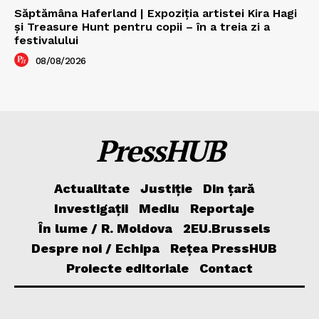
Săptămâna Haferland | Expoziţia artistei Kira Hagi
şi Treasure Hunt pentru copii – în a treia zi a
festivalului
08/08/2026
PressHUB
Actualitate
Justiție
Din țară
Investigații
Mediu
Reportaje
În lume / R. Moldova
2EU.Brussels
Despre noi / Echipa
Rețea PressHUB
Proiecte editoriale
Contact