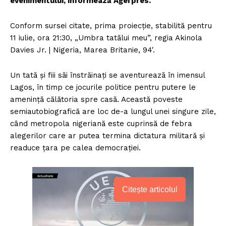
evenimentului, informează Agerpres.
Conform sursei citate, prima proiecţie, stabilită pentru
11 iulie, ora 21:30, „Umbra tatălui meu”, regia Akinola
Davies Jr. | Nigeria, Marea Britanie, 94′.
Un tată şi fiii săi înstrăinaţi se aventurează în imensul
Lagos, în timp ce jocurile politice pentru putere le
ameninţă călătoria spre casă. Această poveste
semiautobiografică are loc de-a lungul unei singure zile,
când metropola nigeriană este cuprinsă de febra
alegerilor care ar putea termina dictatura militară şi
readuce ţara pe calea democraţiei.
Citește articolul