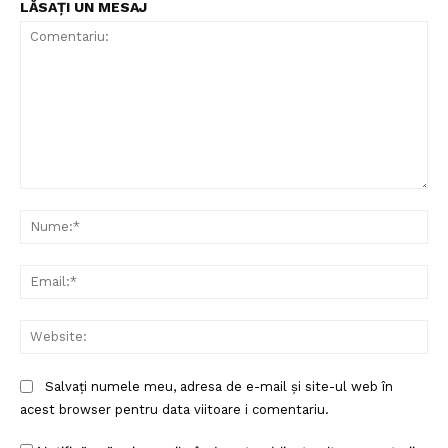
LĂSAȚI UN MESAJ
Comentariu:
Nu
Ema
Web
Salvați numele meu, adresa de e-mail și site-ul web în
acest browser pentru data viitoare i comentariu.