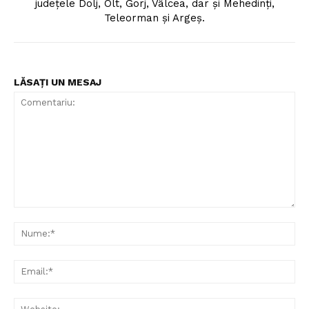
judeţele Dolj, Olt, Gorj, Vâlcea, dar şi Mehedinţi,
Teleorman şi Argeş.
LĂSAȚI UN MESAJ
Comentariu:
Nu
Ema
Web