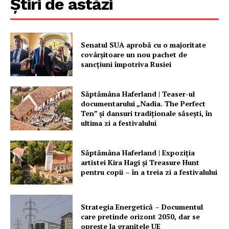
Știri de astăzi
Senatul SUA aprobă cu o majoritate
covârșitoare un nou pachet de
sancțiuni împotriva Rusiei
Un proiect
Săptămâna Haferland | Teaser-ul
FREEDOM HOUSE ROMÂNIA
documentarului „Nadia. The Perfect
Ten” şi dansuri tradiţionale săseşti, în
ultima zi a festivalului
PRESShub
Săptămâna Haferland | Expoziţia
artistei Kira Hagi şi Treasure Hunt
pentru copii – în a treia zi a festivalului
Despre noi / Echipa
Proiecte editoriale
Rețea
Strategia Energetică – Documentul
care pretinde orizont 2050, dar se
Contact
oprește la granițele UE