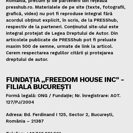
România, precum și de partenerii din rețeaua
presshub.ro. Materialele de pe site (texte, fotografii,
grafică, video) nu pot fi reproduse integral fără
acordul obținut explicit, în scris, de la PRESShub,
respectiv de la parteneri. Conținutul site-ului este
integral protejat de Legea Dreptului de Autor. Din
articolele publicate de PRESShub pot fi preluate
maxim 500 de semne, urmate de link la articol.
Cerem respectarea regulilor citării și protejarea
dreptului de autor.
FUNDAȚIA „FREEDOM HOUSE INC" -
FILIALA BUCUREȘTI
Formă legală: ONG / Fundație; Nr. înregistrare: AOT.
127/PJ/2004
Adresa: Bd. Ferdinand I 125, Sector 2, București,
România – 21387