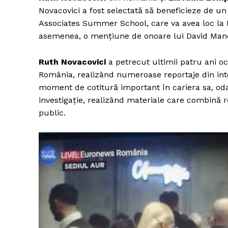
Novacovici a fost selectată să beneficieze de u
Associates Summer School, care va avea loc la L
asemenea, o mențiune de onoare lui David Manol
Un pro
FREEDOM
Ruth Novacovici
a petrecut ultimii patru ani o
ROMÂ
România, realizând numeroase reportaje din int
moment de cotitură important în cariera sa, odat
investigație, realizând materiale care combină re
public.