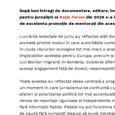
După luni întregi de documentare, editare, î
pentru jurnaliști al
Rațiu Forum
din 2026 s-a î
de excelenta promoție de mentorați din aces
Lucrările selectate de juriu au reflectat atât div
anchetă privind modul în care autoritățile conti
în ciuda riscurilor ecologice tot mai mari; o anal
implicațiilor acesteia pentru Europa; precum ș
lucrătorilor migranți în România. Subiecte diferi
același angajament față de dovezi, responsabilita
Toate acestea au reflectat ideea centrală a pro
un moment în care jurnalismul se confruntă cu
afaceri și polarizarea politică tot mai accentuat
nevoia de reportaje riguroase și independente n
fără informații fiabile. Piețele nu pot funcționa
de cauză fără jurnaliști dispuși să pună întrebăr