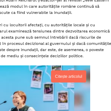
 lui Adam Reichardt (redactor-șef al revistei „New Eastern
lizează modul în care autoritățile române continuă să
cute ca fiind vulnerabile la inundații.
 cu locuitorii afectați, cu autoritățile locale și cu
arul examinează tensiunea dintre dezvoltarea economică 
, acesta pune sub semnul întrebării dacă riscurile de
în procesul decizional al guvernului și dacă comunitățil
este despre inundații, dar este, de asemenea, o poveste
de mediu și consecințele deciziilor politice.
Citește articolul