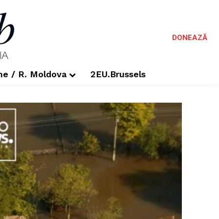
DONEAZĂ
me / R. Moldova
2EU.Brussels