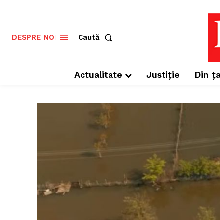
Caută
DESPRE NOI
Actualitate
Justiție
Din ța