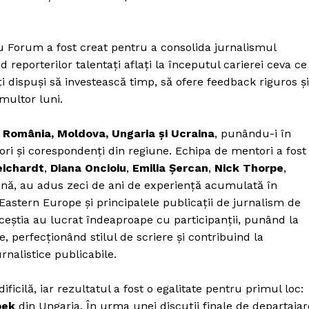
u Forum a fost creat pentru a consolida jurnalismul
 reporterilor talentați aflați la începutul carierei ceva ce
ți dispuși să investească timp, să ofere feedback riguros și
multor luni.
n
România, Moldova, Ungaria și Ucraina
, punându-i în
ori și corespondenți din regiune. Echipa de mentori a fost
ichardt
,
Diana Oncioiu
,
Emilia Șercan
,
Nick Thorpe
,
nă, au adus zeci de ani de experiență acumulată în
astern Europe și principalele publicații de jurnalism de
ceștia au lucrat îndeaproape cu participanții, punând la
, perfecționând stilul de scriere și contribuind la
rnalistice publicabile.
PRESShub
ficilă, iar rezultatul a fost o egalitate pentru primul loc:
Despre noi / Echipa
pek
din Ungaria. În urma unei discuții finale de departajar