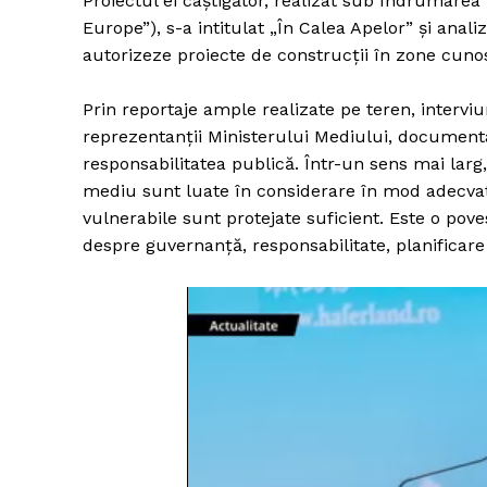
Proiectul ei câștigător, realizat sub îndrumarea
Europe”), s-a intitulat „În Calea Apelor” și ana
autorizeze proiecte de construcții în zone cunos
Prin reportaje ample realizate pe teren, interviuri
reprezentanții Ministerului Mediului, document
responsabilitatea publică. Într-un sens mai larg
mediu sunt luate în considerare în mod adecvat 
vulnerabile sunt protejate suficient. Este o pov
despre guvernanță, responsabilitate, planificare 