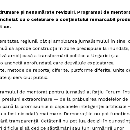
ndrumare și nenumărate revizuiri, Programul de mentor
ncheiat cu o celebrare a conținutului remarcabil prod
t an.
ersitatea regiunii, cât și amploarea jurnalismului în sine: 
nuă să aprobe construcții în zone predispuse la inundații,
iză ambițioasă a transformării politice a Ungariei și a
i o anchetă aprofundată care dezvăluie exploatarea
te, metode de reportaj diferite, platforme diferite, unite d
te și serviciul public.
gramului de mentorat pentru jurnaliști al Rațiu Forum: înt
 presiuni extraordinare — de la prăbușirea modelelor de
ă până la promisiunile și capcanele inteligenței artificiale
u a fost niciodată mai mare. Democrațiile nu pot funcțion
 fără transparență. Cetățenii nu pot lua decizii în cunoștin
i dificile și să dedice săptămâni sau luni urmăririi unor