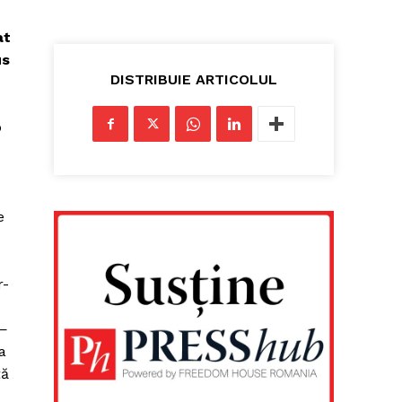
at
us
DISTRIBUIE ARTICOLUL
o
e
r-
 —
a
ță