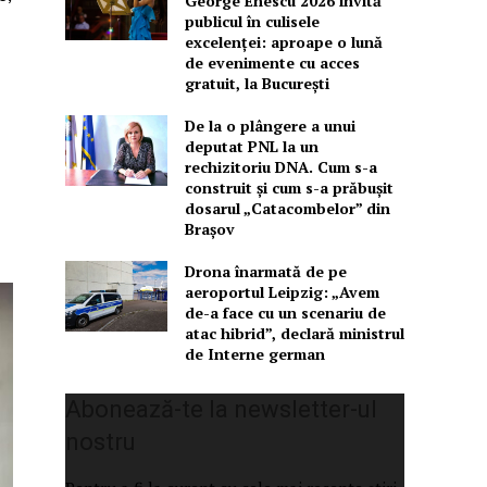
George Enescu 2026 invită
publicul în culisele
excelenței: aproape o lună
de evenimente cu acces
gratuit, la București
De la o plângere a unui
deputat PNL la un
rechizitoriu DNA. Cum s-a
construit și cum s-a prăbușit
dosarul „Catacombelor” din
Brașov
Drona înarmată de pe
aeroportul Leipzig: „Avem
de-a face cu un scenariu de
atac hibrid”, declară ministrul
de Interne german
Abonează-te la newsletter-ul
nostru