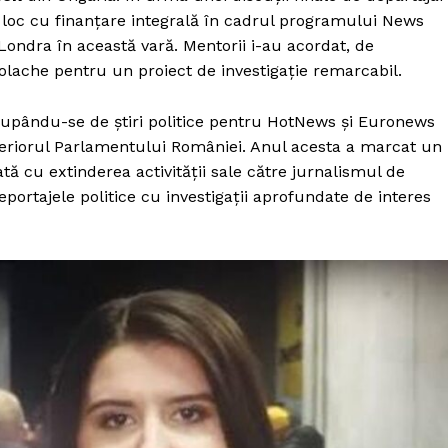
Proiecte editoriale
n loc cu finanțare integrală în cadrul programului News
Rețea
ondra în această vară. Mentorii i-au acordat, de
Contact
ache pentru un proiect de investigație remarcabil.
iect
 HOUSE
cupându-se de știri politice pentru HotNews și Euronews
NIA
eriorul Parlamentului României. Anul acesta a marcat un
ă cu extinderea activității sale către jurnalismul de
portajele politice cu investigații aprofundate de interes