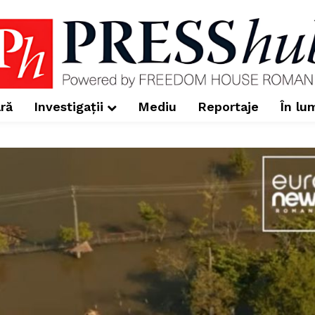
ră
Investigații
Mediu
Reportaje
În lu