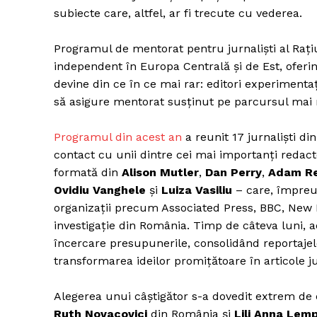
subiecte care, altfel, ar fi trecute cu vederea.
Programul de mentorat pentru jurnaliști al Rați
independent în Europa Centrală și de Est, oferind
devine din ce în ce mai rar: editori experimenta
să asigure mentorat susținut pe parcursul mai 
Programul din acest an
a reunit 17 jurnaliști di
contact cu unii dintre cei mai importanți redact
formată din
Alison Mutler
,
Dan Perry
,
Adam Re
Ovidiu Vanghele
și
Luiza Vasiliu
– care, împreu
organizații precum Associated Press, BBC, New E
investigație din România. Timp de câteva luni, a
încercare presupunerile, consolidând reportajele
transformarea ideilor promițătoare în articole ju
Alegerea unui câștigător s-a dovedit extrem de di
Ruth Novacovici
din România și
Lili Anna Lem