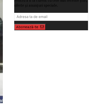
Pentru a fi la curent cu cele mai recente știri,
oferte și anunțuri speciale.
Abonează-te