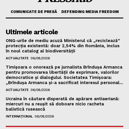
COMUNICATE DE PRESĂ
DEFENDING MEDIA FREEDOM
Ultimele articole
ONG-urile de mediu acuză Ministerul că „reciclează”
protecția existentă: doar 2,54% din România, inclus
în noul catalog al biodiversității
ACTUALITATE
06/08/2026
Timișoara o onorează pe jurnalista Brîndușa Armanca
pentru promovarea libertății de exprimare, valorilor
democratice și dialogului. Societatea Timișoara:
„Brîndușa Armanca și-a sacrificat interesul personal...
ACTUALITATE
06/08/2026
Ucraina în căutare disperată de apărare antiaeriană:
miercuri nu a reușit să doboare nicio racheta
balistică rusească
INTERNAȚIONAL
06/08/2026