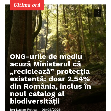
Ultima oră
ONG-urile de mediu
acuză Ministerul că
„reciclează” protecția
existentă: doar 2,54%
din România, inclus în
noul catalog al
biodiversității
Ion Lucian Petraș
-
06/08/2026