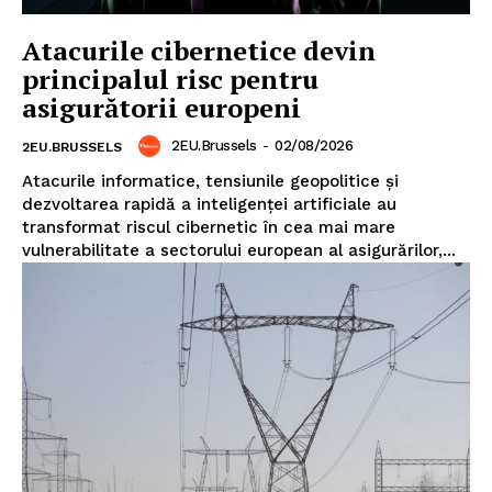
Atacurile cibernetice devin
principalul risc pentru
asigurătorii europeni
Un proiect
2EU.Brussels
-
02/08/2026
2EU.BRUSSELS
FREEDOM HOUSE ROMÂNIA
Atacurile informatice, tensiunile geopolitice și
dezvoltarea rapidă a inteligenței artificiale au
transformat riscul cibernetic în cea mai mare
vulnerabilitate a sectorului european al asigurărilor,...
PRESShub
Despre noi / Echipa
Proiecte editoriale
Rețea
Contact