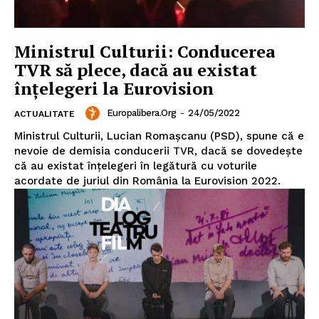
Ministrul Culturii: Conducerea
TVR să plece, dacă au existat
Un proiect
înțelegeri la Eurovision
FREEDOM HOUSE ROMÂNIA
Europalibera.org
-
24/05/2022
ACTUALITATE
Ministrul Culturii, Lucian Romașcanu (PSD), spune că e
nevoie de demisia conducerii TVR, dacă se dovedește
PRESShub
că au existat înțelegeri în legătură cu voturile
acordate de juriul din România la Eurovision 2022.
Despre noi / Echipa
Proiecte editoriale
Rețea
Contact