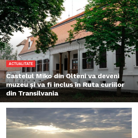
ACTUALITATE
Castelul Miko din Olteni va deveni
muzeu şi va fi inclus în Ruta curiilor
din Transilvania