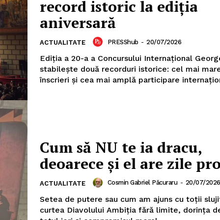
record istoric la ediția
aniversară
PRESShub
-
20/07/2026
ACTUALITATE
Ediția a 20-a a Concursului Internațional Geor
stabilește două recorduri istorice: cel mai ma
înscrieri și cea mai amplă participare internațion
Cum să NU te ia dracu,
deoarece și el are zile pr
Cosmin Gabriel Păcuraru
-
20/07/202
ACTUALITATE
Setea de putere sau cum am ajuns cu toții slujit
curtea Diavolului Ambiția fără limite, dorința de a obține