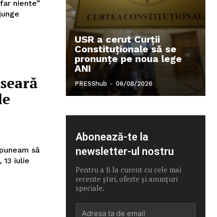
far niente”
ajunge
USR a cerut Curții
Constituționale să se
pronunțe pe noua lege
ANI
 seară
PRESShub
-
06/08/2026
le
6
Abonează-te la
 puneam să
newsletter-ul nostru
Pentru a fi la curent cu cele mai
recente știri, oferte și anunțuri
speciale.