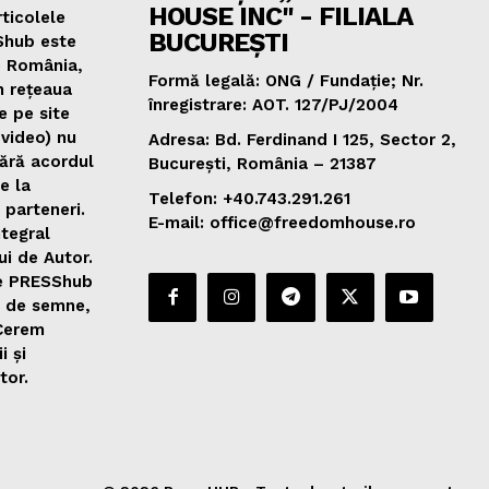
HOUSE INC" - FILIALA
ticolele
BUCUREȘTI
Shub este
e România,
Formă legală: ONG / Fundație; Nr.
n rețeaua
înregistrare: AOT. 127/PJ/2004
e pe site
 video) nu
Adresa: Bd. Ferdinand I 125, Sector 2,
fără acordul
București, România – 21387
de la
Telefon: +40.743.291.261
 parteneri.
E-mail: office@freedomhouse.ro
ntegral
ui de Autor.
de PRESShub
0 de semne,
 Cerem
i și
tor.