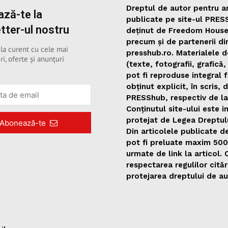
Dreptul de autor pentru ar
ză-te la
publicate pe site-ul PRES
tter-ul nostru
deținut de Freedom Hous
precum și de partenerii di
 la curent cu cele mai
presshub.ro. Materialele d
ri, oferte și anunțuri
(texte, fotografii, grafică,
pot fi reproduse integral 
obținut explicit, în scris, 
PRESShub, respectiv de la
Conținutul site-ului este i
protejat de Legea Dreptul
Abonează-te
Din articolele publicate 
pot fi preluate maxim 50
urmate de link la articol.
respectarea regulilor citări
protejarea dreptului de au