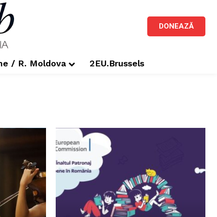
DONEAZĂ
me / R. Moldova
2EU.Brussels