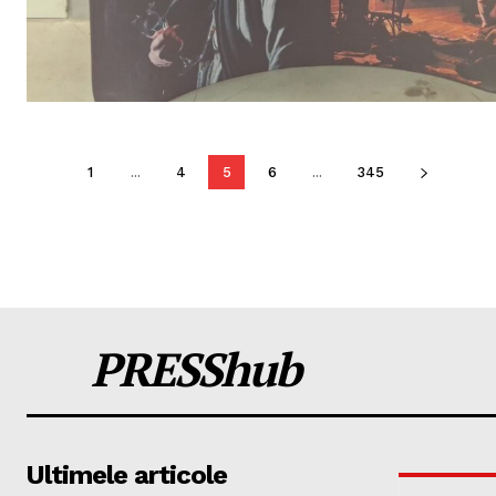
1
...
4
5
6
...
345
PRESShub
Ultimele articole