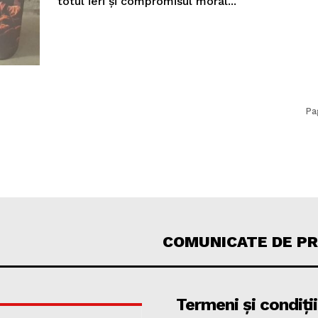
totul ieri și compromisul moral...
Pa
COMUNICATE DE P
Termeni și condiții