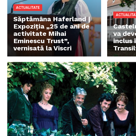
ACTUALITATE
ACTUALITA
Săptămâna Haferland |
Expoziţia „25 de ani de
Castel
activitate Mihai
va deve
Eminescu Trust”,
inclus 
vernisată la Viscri
Transi