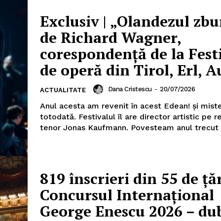
Exclusiv | „Olandezul zbu
de Richard Wagner,
corespondență de la Fest
de operă din Tirol, Erl, A
PRESShub
Dana Cristescu
-
20/07/2026
ACTUALITATE
Anul acesta am revenit în acest Edean! și miste
Despre noi / Echipa
totodată. Festivalul îl are director artistic pe 
Proiecte editoriale
tenor Jonas Kaufmann. Povesteam anul trec
Rețea
Contact
iect
819 înscrieri din 55 de țăr
 HOUSE
NIA
Concursul Internațional
George Enescu 2026 – du