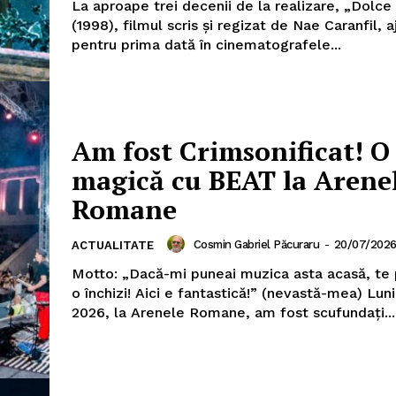
La aproape trei decenii de la realizare, „Dolce 
(1998), filmul scris și regizat de Nae Caranfil, 
pentru prima dată în cinematografele...
Am fost Crimsonificat! O
magică cu BEAT la Arene
Romane
Cosmin Gabriel Păcuraru
-
20/07/202
ACTUALITATE
Motto: „Dacă-mi puneai muzica asta acasă, te
o închizi! Aici e fantastică!” (nevastă-mea) Luni, 13 iulie
2026, la Arenele Romane, am fost scufundați...