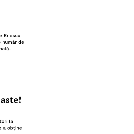
ge Enescu
re număr de
ală...
oaste!
6
ori la