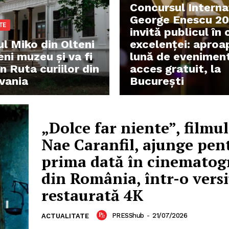
Concursul Interna
George Enescu 2
TE
invită publicul în 
ul Miko din Olteni
excelenței: aproa
ni muzeu şi va fi
lună de evenimen
în Ruta curiilor din
acces gratuit, la
lvania
București
„Dolce far niente”, filmul
Nae Caranfil, ajunge pen
prima dată în cinematog
din România, într-o vers
restaurată 4K
PRESShub
-
21/07/2026
ACTUALITATE