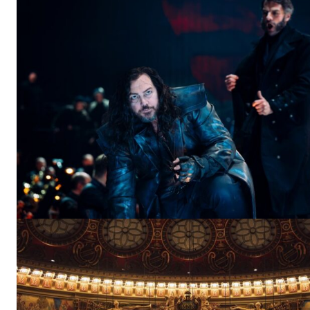
Un pro
FREEDOM
ROMÂ