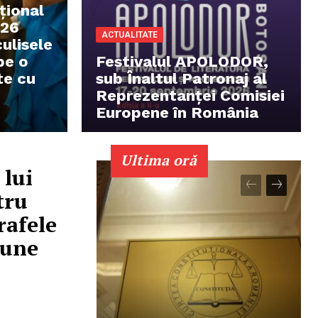
țional
026
ACTUALITATE
culisele
pe o
Festivalul APOLODOR,
te cu
sub Înaltul Patronaj al
Reprezentanței Comisiei
Europene în România
Ultima oră
 lui
tru
rafele
iune