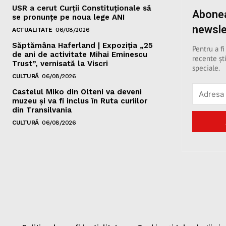
USR a cerut Curții Constituționale să
Abonea
se pronunțe pe noua lege ANI
newsle
ACTUALITATE
06/08/2026
Săptămâna Haferland | Expoziţia „25
Pentru a fi
de ani de activitate Mihai Eminescu
recente ști
Trust”, vernisată la Viscri
speciale.
CULTURĂ
06/08/2026
Castelul Miko din Olteni va deveni
muzeu şi va fi inclus în Ruta curiilor
din Transilvania
CULTURĂ
06/08/2026