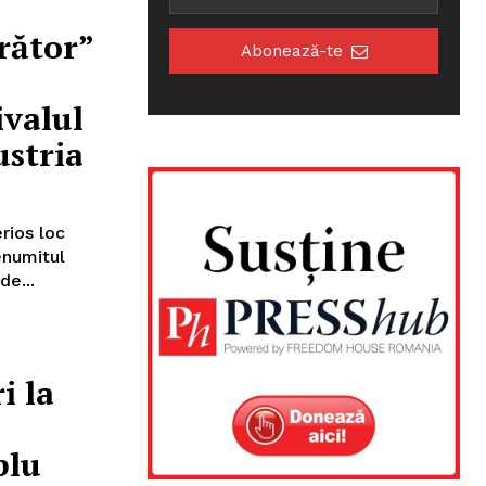
rător”
Abonează-te
ivalul
ustria
rios loc
renumitul
ut de...
i la
blu